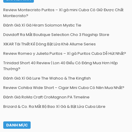
Review Montecristo Puritos – Xì gà mini Cuba Có Giữ Được Chất
Montecristo?
Đánh Giá Xì Gà Hiram Solomon Mystic Tie
Davidoff Ra Mắt Boutique Selection Cho 3 Flagship Store
XIKAR Tái Thiết Kế Dòng Bật Lửa Khè Allume Series
Review Romeo y Julieta Puritos – Xì gà Puritos Cuba Dễ Hút Nhất?
Trinidad Short 40 Review | Lon 40 Điếu Có Đáng Mua Hơn Hộp
Thường?
Đánh Giá Xì Gà Lure The Wahoo & The Kingfish
Review Cohiba Wide Short – Cigar Mini Cuba Có Nên Mua Nhất?
Đánh Giá RoMa Craft CroMagnon PA Timeline
Brizard & Co. Ra Mắt Bộ Bao Xì Gà & Bật Lửa Cuba Libre
DANH MỤC