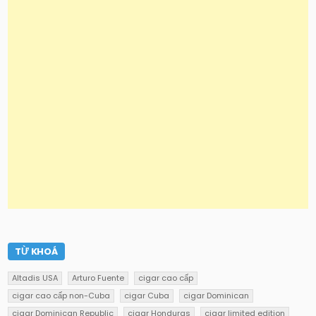
TỪ KHOÁ
Altadis USA
Arturo Fuente
cigar cao cấp
cigar cao cấp non-Cuba
cigar Cuba
cigar Dominican
cigar Dominican Republic
cigar Honduras
cigar limited edition