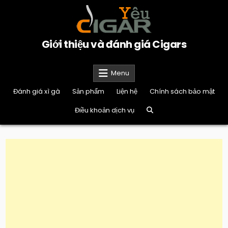
Skip
to
content
Giới thiệu và đánh giá Cigars
Menu
Đánh giá xì gà
Sản phẩm
Liện hệ
Chính sách bảo mật
Điều khoản dịch vụ