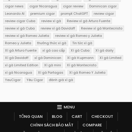
cigar news
cigar Nicaragua
cigar review
Dominican cigar
Leonardo AI
premium cigar
prompt ChatGPT
review cigar
review cigar Cuba
review xì gà
Review xì gà Arturo Fuente
review xì gà Cuba
review xì gà Davidoff
Review xì gà Montecristo
review xì gà Romeo Julieta
review xì gà Romeo y Julieta
Romeo y Julieta
thưởng thức xì gà
Tin tức xì gà
Xì gà Arturo Fuente
xì gà cao cấp
Xì gà Cuba
Xì gà daily
Xì gà Davidoff
xì gà Dominican
Xì gà H.upmann
Xì gà Limited
xì gà Limited Edition
Xì gà mini
Xì gà Montecristo
xì gà Nicaragua
Xì gà Partagas
Xì gà Romeo Y Julieta
YeuCigar
Yêu Cigar
đánh giá xì gà
MENU
TỔNG QUAN
BLOG
CART
CHECKOUT
CHÍNH SÁCH BẢO MẬT
COMPARE