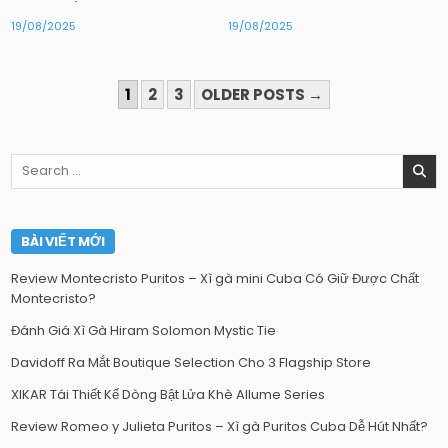
19/08/2025
19/08/2025
PHÂN
1
2
3
OLDER POSTS →
TRANG
BÀI
Search
VIẾT
for:
BÀI VIẾT MỚI
Review Montecristo Puritos – Xì gà mini Cuba Có Giữ Được Chất
Montecristo?
Đánh Giá Xì Gà Hiram Solomon Mystic Tie
Davidoff Ra Mắt Boutique Selection Cho 3 Flagship Store
XIKAR Tái Thiết Kế Dòng Bật Lửa Khè Allume Series
Review Romeo y Julieta Puritos – Xì gà Puritos Cuba Dễ Hút Nhất?