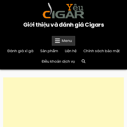
Skip
to
content
Giới thiệu và đánh giá Cigars
Menu
Đánh giá xì gà
Sản phẩm
Liện hệ
Chính sách bảo mật
Điều khoản dịch vụ