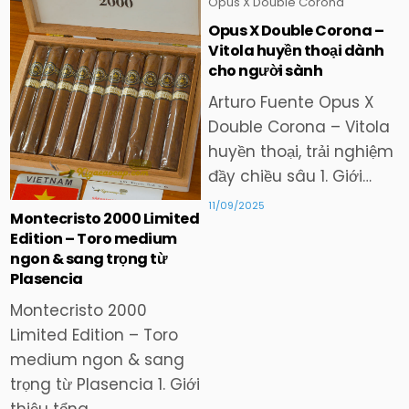
Opus X Double Corona –
Posted
Posted
Vitola huyền thoại dành
in
in
cho người sành
Arturo Fuente Opus X
Double Corona – Vitola
huyền thoại, trải nghiệm
đầy chiều sâu 1. Giới…
11/09/2025
Montecristo 2000 Limited
Edition – Toro medium
ngon & sang trọng từ
Plasencia
Montecristo 2000
Limited Edition – Toro
medium ngon & sang
trọng từ Plasencia 1. Giới
thiệu tổng…