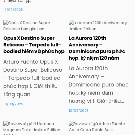
12/09/2025
Opus X Destino Super
La Aurora 120th
Posted
Posted
Belicoso – Torpedo full-
Anniversary –
in
in
bodied hiếm và phức hợp
Dominicana puro phức
hợp, kỷ niệm 120 năm
Arturo Fuente Opus X
La Aurora 120th
Destino Super Belicoso
Anniversary –
– Torpedo full-bodied
Dominicana puro phức
phức hợp 1. Giới thiệu
hợp, kỷ niệm đậm
tổng quan…
hương vị 1. Giới thiệu…
10/09/2025
10/09/2025