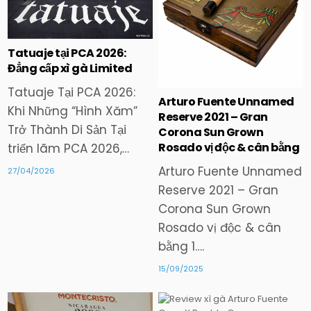
in
in
Tatuaje tại PCA 2026:
Đẳng cấp xì gà Limited
Tatuaje Tại PCA 2026:
Arturo Fuente Unnamed
Khi Những “Hình Xăm”
Reserve 2021 – Gran
Trở Thành Di Sản Tại
Corona Sun Grown
Rosado vị độc & cân bằng
triển lãm PCA 2026,…
Arturo Fuente Unnamed
27/04/2026
Reserve 2021 – Gran
Corona Sun Grown
Rosado vị độc & cân
bằng 1….
15/09/2025