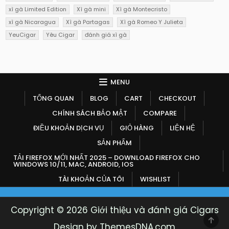
xì gà Limited Edition
Xì gà mini
Xì gà Montecristo
xì gà Nicaragua
Xì gà Partagas
Xì gà Romeo Y Julieta
YeuCigar
Yêu Cigar
đánh giá xì gà
MENU
TỔNG QUAN
BLOG
CART
CHECKOUT
CHÍNH SÁCH BẢO MẬT
COMPARE
ĐIỀU KHOẢN DỊCH VỤ
GIỎ HÀNG
LIỆN HỆ
SẢN PHẨM
TẢI FIREFOX MỚI NHẤT 2025 – DOWNLOAD FIREFOX CHO
WINDOWS 10/11, MAC, ANDROID, IOS
TÀI KHOẢN CỦA TÔI
WISHLIST
Copyright © 2026 Giới thiệu và đánh giá Cigars
SCR
Design by ThemesDNA.com
TO