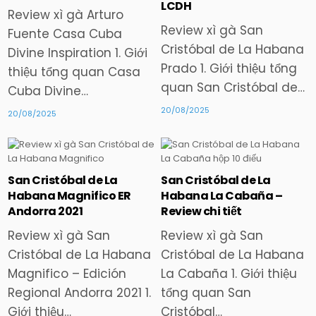
LCDH
Review xì gà Arturo
Review xì gà San
Fuente Casa Cuba
Cristóbal de La Habana
Divine Inspiration 1. Giới
Prado 1. Giới thiệu tổng
thiệu tổng quan Casa
quan San Cristóbal de…
Cuba Divine…
20/08/2025
20/08/2025
San Cristóbal de La
San Cristóbal de La
Posted
Posted
Habana Magnifico ER
Habana La Cabaña –
in
in
Andorra 2021
Review chi tiết
Review xì gà San
Review xì gà San
Cristóbal de La Habana
Cristóbal de La Habana
Magnifico – Edición
La Cabaña 1. Giới thiệu
Regional Andorra 2021 1.
tổng quan San
Giới thiệu…
Cristóbal…