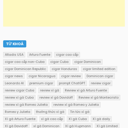
TỪ KHOÁ
Altadis USA
Arturo Fuente
cigar cao cấp
cigar cao cấp non-Cuba
cigar Cuba
cigar Dominican
cigar Dominican Republic
cigar Honduras
cigar limited edition
cigar news
cigar Nicaragua
cigar review
Dominican cigar
Leonardo AI
premium cigar
prompt ChatGPT
review cigar
review cigar Cuba
review xì gà
Review xì gà Arturo Fuente
review xì gà Cuba
review xì gà Davidoff
Review xì gà Montecristo
review xì gà Romeo Julieta
review xì gà Romeo y Julieta
Romeo y Julieta
thưởng thức xì gà
Tin tức xì gà
Xì gà Arturo Fuente
xì gà cao cấp
Xì gà Cuba
Xì gà daily
Xì gà Davidoff
xì gà Dominican
Xì gà H.upmann
Xì gà Limited