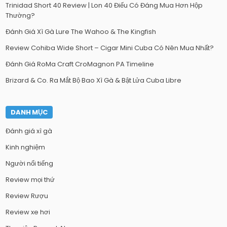
Trinidad Short 40 Review | Lon 40 Điếu Có Đáng Mua Hơn Hộp
Thường?
Đánh Giá Xì Gà Lure The Wahoo & The Kingfish
Review Cohiba Wide Short – Cigar Mini Cuba Có Nên Mua Nhất?
Đánh Giá RoMa Craft CroMagnon PA Timeline
Brizard & Co. Ra Mắt Bộ Bao Xì Gà & Bật Lửa Cuba Libre
DANH MỤC
Đánh giá xì gà
Kinh nghiệm
Người nổi tiếng
Review mọi thứ
Review Rượu
Review xe hơi