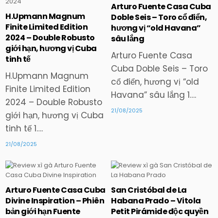
Arturo Fuente Casa Cuba
Posted
Posted
H.Upmann Magnum
Doble Seis – Toro cổ điển,
in
in
Finite Limited Edition
hương vị “old Havana”
2024 – Double Robusto
sâu lắng
giới hạn, hương vị Cuba
Arturo Fuente Casa
tinh tế
Cuba Doble Seis – Toro
H.Upmann Magnum
cổ điển, hương vị “old
Finite Limited Edition
Havana” sâu lắng 1….
2024 – Double Robusto
21/08/2025
giới hạn, hương vị Cuba
tinh tế 1….
21/08/2025
Arturo Fuente Casa Cuba
San Cristóbal de La
Posted
Posted
Divine Inspiration – Phiên
Habana Prado – Vitola
in
in
bản giới hạn Fuente
Petit Pirámide độc quyền