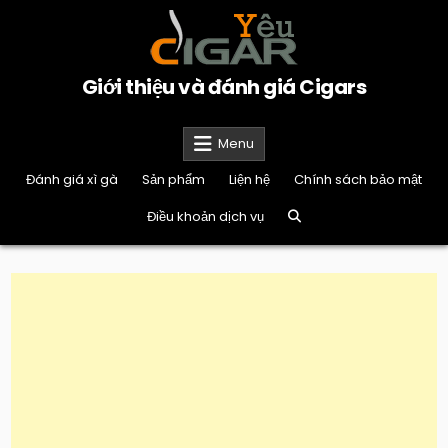
Skip
to
content
Giới thiệu và đánh giá Cigars
Menu
Đánh giá xì gà
Sản phẩm
Liện hệ
Chính sách bảo mật
Điều khoản dịch vụ