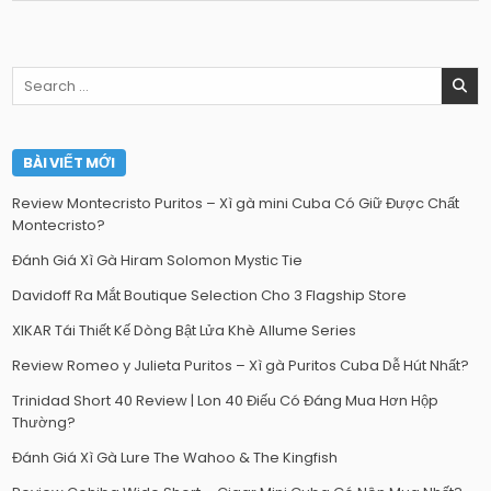
Search
for:
BÀI VIẾT MỚI
Review Montecristo Puritos – Xì gà mini Cuba Có Giữ Được Chất
Montecristo?
Đánh Giá Xì Gà Hiram Solomon Mystic Tie
Davidoff Ra Mắt Boutique Selection Cho 3 Flagship Store
XIKAR Tái Thiết Kế Dòng Bật Lửa Khè Allume Series
Review Romeo y Julieta Puritos – Xì gà Puritos Cuba Dễ Hút Nhất?
Trinidad Short 40 Review | Lon 40 Điếu Có Đáng Mua Hơn Hộp
Thường?
Đánh Giá Xì Gà Lure The Wahoo & The Kingfish