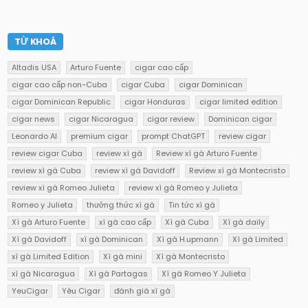
TỪ KHOÁ
Altadis USA
Arturo Fuente
cigar cao cấp
cigar cao cấp non-Cuba
cigar Cuba
cigar Dominican
cigar Dominican Republic
cigar Honduras
cigar limited edition
cigar news
cigar Nicaragua
cigar review
Dominican cigar
Leonardo AI
premium cigar
prompt ChatGPT
review cigar
review cigar Cuba
review xì gà
Review xì gà Arturo Fuente
review xì gà Cuba
review xì gà Davidoff
Review xì gà Montecristo
review xì gà Romeo Julieta
review xì gà Romeo y Julieta
Romeo y Julieta
thưởng thức xì gà
Tin tức xì gà
Xì gà Arturo Fuente
xì gà cao cấp
Xì gà Cuba
Xì gà daily
Xì gà Davidoff
xì gà Dominican
Xì gà H.upmann
Xì gà Limited
xì gà Limited Edition
Xì gà mini
Xì gà Montecristo
xì gà Nicaragua
Xì gà Partagas
Xì gà Romeo Y Julieta
YeuCigar
Yêu Cigar
đánh giá xì gà