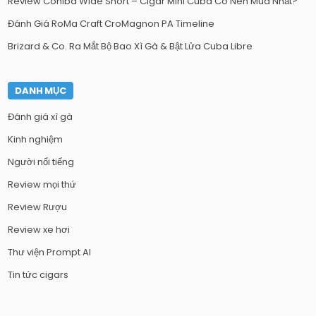
Review Cohiba Wide Short – Cigar Mini Cuba Có Nên Mua Nhất?
Đánh Giá RoMa Craft CroMagnon PA Timeline
Brizard & Co. Ra Mắt Bộ Bao Xì Gà & Bật Lửa Cuba Libre
DANH MỤC
Đánh giá xì gà
Kinh nghiệm
Người nổi tiếng
Review mọi thứ
Review Rượu
Review xe hơi
Thư viện Prompt AI
Tin tức cigars