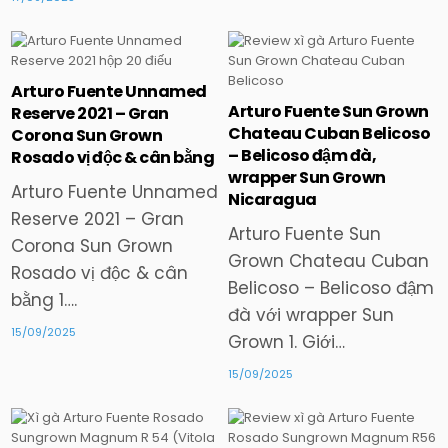
Arturo Fuente Unnamed
Posted
Posted
Arturo Fuente Sun Grown
Reserve 2021 – Gran
in
in
Chateau Cuban Belicoso
Corona Sun Grown
– Belicoso đậm đà,
Rosado vị độc & cân bằng
wrapper Sun Grown
Arturo Fuente Unnamed
Nicaragua
Reserve 2021 – Gran
Arturo Fuente Sun
Corona Sun Grown
Grown Chateau Cuban
Rosado vị độc & cân
Belicoso – Belicoso đậm
bằng 1….
đà với wrapper Sun
15/09/2025
Grown 1. Giới…
15/09/2025