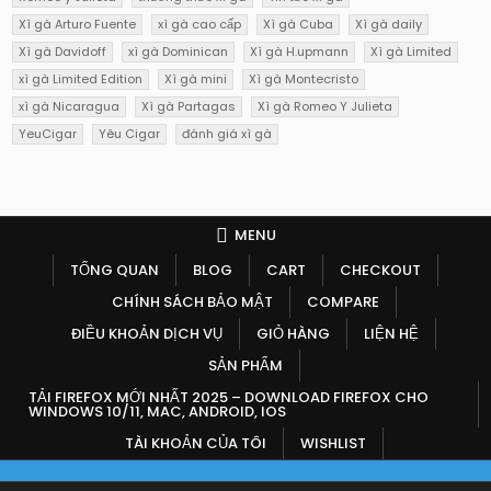
Xì gà Arturo Fuente
xì gà cao cấp
Xì gà Cuba
Xì gà daily
Xì gà Davidoff
xì gà Dominican
Xì gà H.upmann
Xì gà Limited
xì gà Limited Edition
Xì gà mini
Xì gà Montecristo
xì gà Nicaragua
Xì gà Partagas
Xì gà Romeo Y Julieta
YeuCigar
Yêu Cigar
đánh giá xì gà
MENU
TỔNG QUAN
BLOG
CART
CHECKOUT
CHÍNH SÁCH BẢO MẬT
COMPARE
ĐIỀU KHOẢN DỊCH VỤ
GIỎ HÀNG
LIỆN HỆ
SẢN PHẨM
TẢI FIREFOX MỚI NHẤT 2025 – DOWNLOAD FIREFOX CHO
WINDOWS 10/11, MAC, ANDROID, IOS
TÀI KHOẢN CỦA TÔI
WISHLIST