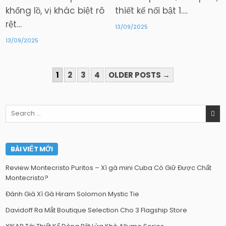
khổng lồ, vị khác biệt rõ
thiết kế nổi bật 1….
rệt…
13/09/2025
13/09/2025
PHÂN
1
2
3
4
OLDER POSTS →
TRANG
BÀI
Search
VIẾT
for:
BÀI VIẾT MỚI
Review Montecristo Puritos – Xì gà mini Cuba Có Giữ Được Chất
Montecristo?
Đánh Giá Xì Gà Hiram Solomon Mystic Tie
Davidoff Ra Mắt Boutique Selection Cho 3 Flagship Store