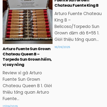
Fuente Sun Grown
Chateau Fuente King B
Arturo Fuente Chateau
King B –
Belicoso/Torpedo Sun
Grown đậm đà 6×55 1.
Giới thiệu tổng quan…
16/09/2025
Arturo Fuente Sun Grown
Chateau Queen B –
Torpedo Sun Grown hiếm,
vị cay nồng
Review xì gà Arturo
Fuente Sun Grown
Chateau Queen B 1. Giới
thiệu tổng quan Arturo
Fuente…
17/09/2025