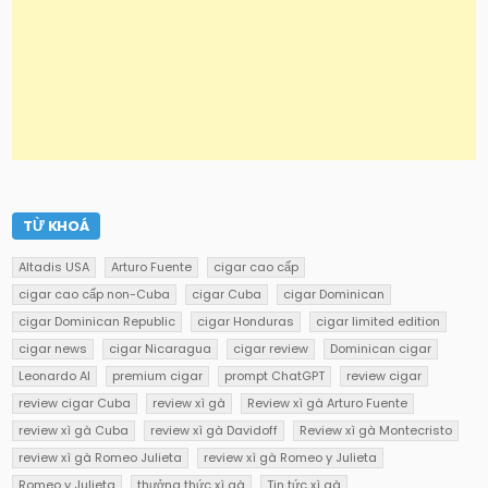
TỪ KHOÁ
Altadis USA
Arturo Fuente
cigar cao cấp
cigar cao cấp non-Cuba
cigar Cuba
cigar Dominican
cigar Dominican Republic
cigar Honduras
cigar limited edition
cigar news
cigar Nicaragua
cigar review
Dominican cigar
Leonardo AI
premium cigar
prompt ChatGPT
review cigar
review cigar Cuba
review xì gà
Review xì gà Arturo Fuente
review xì gà Cuba
review xì gà Davidoff
Review xì gà Montecristo
review xì gà Romeo Julieta
review xì gà Romeo y Julieta
Romeo y Julieta
thưởng thức xì gà
Tin tức xì gà