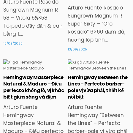
Arturo Fuente Rosado
Arturo Fuente Rosado
Sungrown Magnum R
Sungrown Magnum R
58 – Vitola 5¼×58
Super Sixty – “Oro
Torpedo đầy đặn & cân
Rosado” 6×60 đậm đà,
bằng 1….
hương lớp tinh…
13/09/2025
13/09/2025
Hemingway Masterpiece
Hemingway Between the
Posted
Posted
Natural & Maduro – Điếu
Lines – Perfecto barber-
in
in
perfecto khổng lồ, vị khác
pole vị vừa phải, thiết kế
biệt giữa sáng và đậm
nổi bật
Arturo Fuente
Arturo Fuente
Hemingway
Hemingway “Between
Masterpiece Natural &
the Lines” – Perfecto
Maduro – Điếu perfecto
barber-pole vị vừa phải,