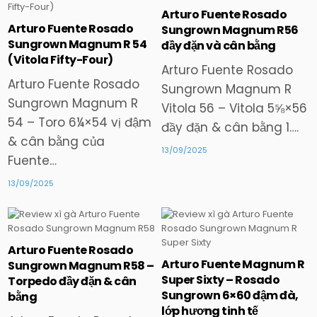
Arturo Fuente Rosado
Posted
Posted
Arturo Fuente Rosado
Sungrown Magnum R56
in
in
Sungrown Magnum R 54
đầy đặn và cân bằng
(Vitola Fifty-Four)
Arturo Fuente Rosado
Arturo Fuente Rosado
Sungrown Magnum R
Sungrown Magnum R
Vitola 56 – Vitola 5⅝×56
54 – Toro 6¼×54 vị đậm
đầy đặn & cân bằng 1….
& cân bằng của
13/09/2025
Fuente…
13/09/2025
Arturo Fuente Rosado
Posted
Posted
Arturo Fuente Magnum R
Sungrown Magnum R58 –
in
in
Super Sixty – Rosado
Torpedo đầy đặn & cân
Sungrown 6×60 đậm đà,
bằng
lớp hương tinh tế