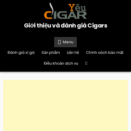
Skip
to
content
Giới thiệu và đánh giá Cigars
Menu
Đánh giá xì gà
Sản phẩm
Liện hệ
Chính sách bảo mật
Điều khoản dịch vụ