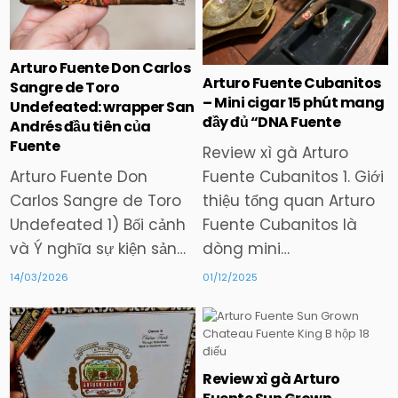
in
in
Arturo Fuente Don Carlos
Arturo Fuente Cubanitos
Sangre de Toro
– Mini cigar 15 phút mang
Undefeated: wrapper San
đầy đủ “DNA Fuente
Andrés đầu tiên của
Fuente
Review xì gà Arturo
Arturo Fuente Don
Fuente Cubanitos 1. Giới
Carlos Sangre de Toro
thiệu tổng quan Arturo
Undefeated 1) Bối cảnh
Fuente Cubanitos là
và Ý nghĩa sự kiện sản…
dòng mini…
14/03/2026
01/12/2025
Posted
Posted
Review xì gà Arturo
in
in