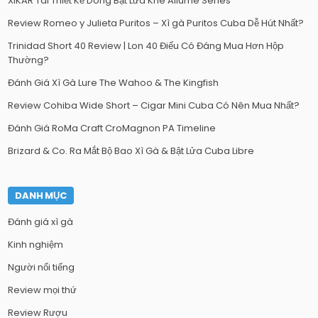
XIKAR Tái Thiết Kế Dòng Bật Lửa Khè Allume Series
Review Romeo y Julieta Puritos – Xì gà Puritos Cuba Dễ Hút Nhất?
Trinidad Short 40 Review | Lon 40 Điếu Có Đáng Mua Hơn Hộp
Thường?
Đánh Giá Xì Gà Lure The Wahoo & The Kingfish
Review Cohiba Wide Short – Cigar Mini Cuba Có Nên Mua Nhất?
Đánh Giá RoMa Craft CroMagnon PA Timeline
Brizard & Co. Ra Mắt Bộ Bao Xì Gà & Bật Lửa Cuba Libre
DANH MỤC
Đánh giá xì gà
Kinh nghiệm
Người nổi tiếng
Review mọi thứ
Review Rượu