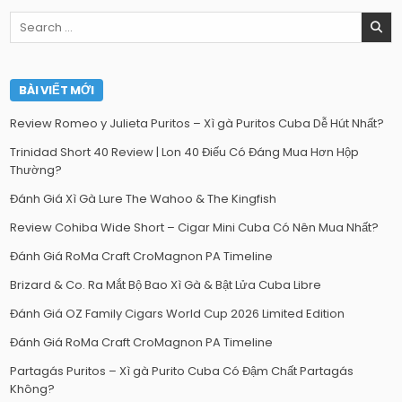
Search
for:
BÀI VIẾT MỚI
Review Romeo y Julieta Puritos – Xì gà Puritos Cuba Dễ Hút Nhất?
Trinidad Short 40 Review | Lon 40 Điếu Có Đáng Mua Hơn Hộp
Thường?
Đánh Giá Xì Gà Lure The Wahoo & The Kingfish
Review Cohiba Wide Short – Cigar Mini Cuba Có Nên Mua Nhất?
Đánh Giá RoMa Craft CroMagnon PA Timeline
Brizard & Co. Ra Mắt Bộ Bao Xì Gà & Bật Lửa Cuba Libre
Đánh Giá OZ Family Cigars World Cup 2026 Limited Edition
Đánh Giá RoMa Craft CroMagnon PA Timeline
Partagás Puritos – Xì gà Purito Cuba Có Đậm Chất Partagás
Không?