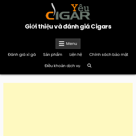
Skip
to
content
Giới thiệu và đánh giá Cigars
Menu
Đánh giá xì gà
Sản phẩm
Liện hệ
Chính sách bảo mật
Điều khoản dịch vụ