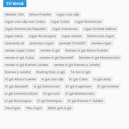
TỪ KHOÁ
Altadis USA
Arturo Fuente
cigar cao cấp
cigar cao cấp non-Cuba
cigar Cuba
cigar Dominican
cigar Dominican Republic
cigar Honduras
cigar limited edition
cigar news
cigar Nicaragua
cigar review
Dominican cigar
Leonardo AI
premium cigar
prompt ChatGPT
review cigar
review cigar Cuba
review xì gà
Review xì gà Arturo Fuente
review xì gà Cuba
review xì gà Davidoff
Review xì gà Montecristo
review xì gà Romeo Julieta
review xì gà Romeo y Julieta
Romeo y Julieta
thưởng thức xì gà
Tin tức xì gà
Xì gà Arturo Fuente
xì gà cao cấp
Xì gà Cuba
Xì gà daily
Xì gà Davidoff
xì gà Dominican
Xì gà H.upmann
Xì gà Limited
xì gà Limited Edition
Xì gà mini
Xì gà Montecristo
xì gà Nicaragua
Xì gà Partagas
Xì gà Romeo Y Julieta
YeuCigar
Yêu Cigar
đánh giá xì gà