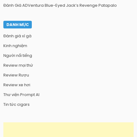
Đánh Giá ADVentura Blue-Eyed Jack’s Revenge Patapalo
DANH MỤC
Đánh giá xì gà
Kinh nghiệm
Người nổi tiếng
Review mọi thứ
Review Rượu
Review xe hơi
Thư viện Prompt AI
Tin tức cigars