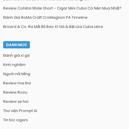
Review Cohiba Wide Short – Cigar Mini Cuba Có Nên Mua Nhất?
Đánh Giá RoMa Craft CroMagnon PA Timeline
Brizard & Co. Ra Mắt Bộ Bao Xì Gà & Bật Lửa Cuba Libre
DANH MỤC
Đánh giá xì gà
Kinh nghiệm
Người nổi tiếng
Review mọi thứ
Review Rượu
Review xe hơi
Thư viện Prompt AI
Tin tức cigars