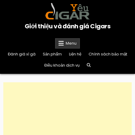
Skip
to
content
Giới thiệu và đánh giá Cigars
Menu
Đánh giá xì gà
Sản phẩm
Liện hệ
Chính sách bảo mật
Điều khoản dịch vụ