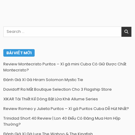
Search
for:
BÀI VIẾT MỚI
Review Montecristo Puritos – Xì gà mini Cuba Có Giữ Được Chất
Montecristo?
Đánh Giá Xì Gà Hiram Solomon Mystic Tie
Davidoff Ra Mắt Boutique Selection Cho 3 Flagship Store
XIKAR Tái Thiết Kế Dòng Bật Lửa Khè Allume Series
Review Romeo y Julieta Puritos – Xì gà Puritos Cuba Dễ Hút Nhất?
Trinidad Short 40 Review | Lon 40 Điếu Có Đáng Mua Hơn Hộp
Thường?
Đánh Giá Xì Gà Lure The Wahoo & The Kingfish