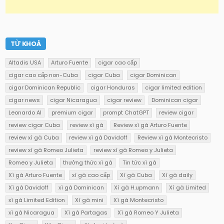
TỪ KHOÁ
Altadis USA
Arturo Fuente
cigar cao cấp
cigar cao cấp non-Cuba
cigar Cuba
cigar Dominican
cigar Dominican Republic
cigar Honduras
cigar limited edition
cigar news
cigar Nicaragua
cigar review
Dominican cigar
Leonardo AI
premium cigar
prompt ChatGPT
review cigar
review cigar Cuba
review xì gà
Review xì gà Arturo Fuente
review xì gà Cuba
review xì gà Davidoff
Review xì gà Montecristo
review xì gà Romeo Julieta
review xì gà Romeo y Julieta
Romeo y Julieta
thưởng thức xì gà
Tin tức xì gà
Xì gà Arturo Fuente
xì gà cao cấp
Xì gà Cuba
Xì gà daily
Xì gà Davidoff
xì gà Dominican
Xì gà H.upmann
Xì gà Limited
xì gà Limited Edition
Xì gà mini
Xì gà Montecristo
xì gà Nicaragua
Xì gà Partagas
Xì gà Romeo Y Julieta