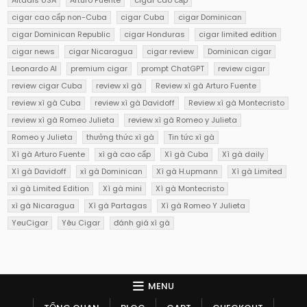
Altadis USA
Arturo Fuente
cigar cao cấp
cigar cao cấp non-Cuba
cigar Cuba
cigar Dominican
cigar Dominican Republic
cigar Honduras
cigar limited edition
cigar news
cigar Nicaragua
cigar review
Dominican cigar
Leonardo AI
premium cigar
prompt ChatGPT
review cigar
review cigar Cuba
review xì gà
Review xì gà Arturo Fuente
review xì gà Cuba
review xì gà Davidoff
Review xì gà Montecristo
review xì gà Romeo Julieta
review xì gà Romeo y Julieta
Romeo y Julieta
thưởng thức xì gà
Tin tức xì gà
Xì gà Arturo Fuente
xì gà cao cấp
Xì gà Cuba
Xì gà daily
Xì gà Davidoff
xì gà Dominican
Xì gà H.upmann
Xì gà Limited
xì gà Limited Edition
Xì gà mini
Xì gà Montecristo
xì gà Nicaragua
Xì gà Partagas
Xì gà Romeo Y Julieta
YeuCigar
Yêu Cigar
đánh giá xì gà
MENU