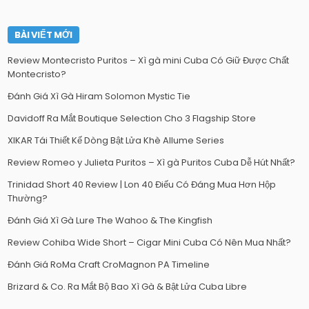
BÀI VIẾT MỚI
Review Montecristo Puritos – Xì gà mini Cuba Có Giữ Được Chất
Montecristo?
Đánh Giá Xì Gà Hiram Solomon Mystic Tie
Davidoff Ra Mắt Boutique Selection Cho 3 Flagship Store
XIKAR Tái Thiết Kế Dòng Bật Lửa Khè Allume Series
Review Romeo y Julieta Puritos – Xì gà Puritos Cuba Dễ Hút Nhất?
Trinidad Short 40 Review | Lon 40 Điếu Có Đáng Mua Hơn Hộp
Thường?
Đánh Giá Xì Gà Lure The Wahoo & The Kingfish
Review Cohiba Wide Short – Cigar Mini Cuba Có Nên Mua Nhất?
Đánh Giá RoMa Craft CroMagnon PA Timeline
Brizard & Co. Ra Mắt Bộ Bao Xì Gà & Bật Lửa Cuba Libre