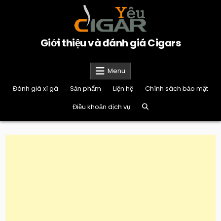
Skip
to
content
Giới thiệu và đánh giá Cigars
Menu
Đánh giá xì gà
Sản phẩm
Liện hệ
Chính sách bảo mật
Điều khoản dịch vụ