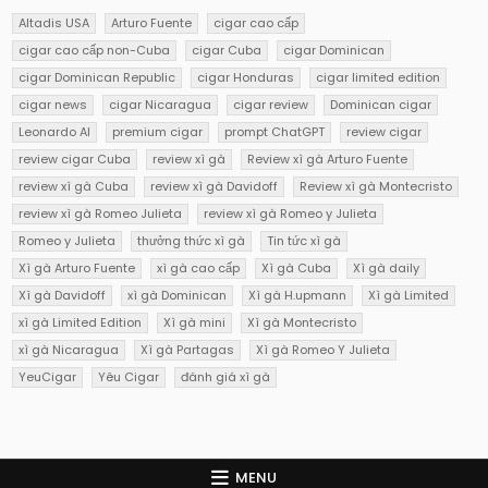
Altadis USA
Arturo Fuente
cigar cao cấp
cigar cao cấp non-Cuba
cigar Cuba
cigar Dominican
cigar Dominican Republic
cigar Honduras
cigar limited edition
cigar news
cigar Nicaragua
cigar review
Dominican cigar
Leonardo AI
premium cigar
prompt ChatGPT
review cigar
review cigar Cuba
review xì gà
Review xì gà Arturo Fuente
review xì gà Cuba
review xì gà Davidoff
Review xì gà Montecristo
review xì gà Romeo Julieta
review xì gà Romeo y Julieta
Romeo y Julieta
thưởng thức xì gà
Tin tức xì gà
Xì gà Arturo Fuente
xì gà cao cấp
Xì gà Cuba
Xì gà daily
Xì gà Davidoff
xì gà Dominican
Xì gà H.upmann
Xì gà Limited
xì gà Limited Edition
Xì gà mini
Xì gà Montecristo
xì gà Nicaragua
Xì gà Partagas
Xì gà Romeo Y Julieta
YeuCigar
Yêu Cigar
đánh giá xì gà
MENU