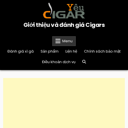
Skip
to
content
Giới thiệu và đánh giá Cigars
Menu
Đánh giá xì gà
Sản phẩm
Liện hệ
Chính sách bảo mật
Điều khoản dịch vụ