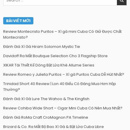
for:
BÀI VIẾT MỚI
Review Montecristo Puritos – Xì gà mini Cuba Có Giữ Được Chất
Montecristo?
Đánh Giá Xì Gà Hiram Solomon Mystic Tie
Davidoff Ra Mắt Boutique Selection Cho 3 Flagship Store
XIKAR Tái Thiết Kế Dòng Bật Lửa Khè Allume Series
Review Romeo y Julieta Puritos – Xì gà Puritos Cuba Dễ Hút Nhất?
Trinidad Short 40 Review | Lon 40 Điếu Có Đáng Mua Hơn Hộp
Thường?
Đánh Giá Xì Gà Lure The Wahoo & The Kingfish
Review Cohiba Wide Short – Cigar Mini Cuba Có Nên Mua Nhất?
Đánh Giá RoMa Craft CroMagnon PA Timeline
Brizard & Co. Ra Mắt Bộ Bao Xì Gà & Bật Lửa Cuba Libre