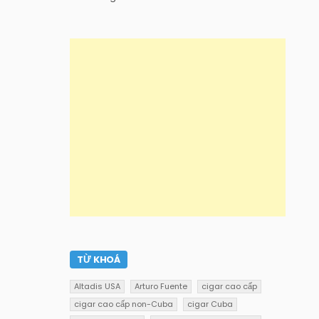
TỪ KHOÁ
Altadis USA
Arturo Fuente
cigar cao cấp
cigar cao cấp non-Cuba
cigar Cuba