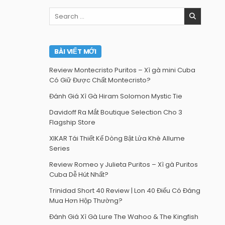
Search
for:
BÀI VIẾT MỚI
Review Montecristo Puritos – Xì gà mini Cuba
Có Giữ Được Chất Montecristo?
Đánh Giá Xì Gà Hiram Solomon Mystic Tie
Davidoff Ra Mắt Boutique Selection Cho 3
Flagship Store
XIKAR Tái Thiết Kế Dòng Bật Lửa Khè Allume
Series
Review Romeo y Julieta Puritos – Xì gà Puritos
Cuba Dễ Hút Nhất?
Trinidad Short 40 Review | Lon 40 Điếu Có Đáng
Mua Hơn Hộp Thường?
Đánh Giá Xì Gà Lure The Wahoo & The Kingfish