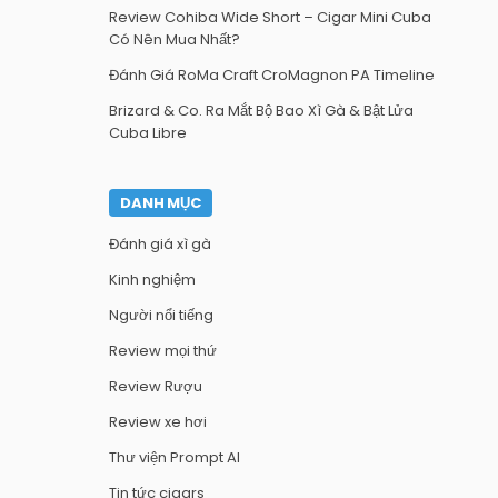
Review Cohiba Wide Short – Cigar Mini Cuba
Có Nên Mua Nhất?
Đánh Giá RoMa Craft CroMagnon PA Timeline
Brizard & Co. Ra Mắt Bộ Bao Xì Gà & Bật Lửa
Cuba Libre
DANH MỤC
Đánh giá xì gà
Kinh nghiệm
Người nổi tiếng
Review mọi thứ
Review Rượu
Review xe hơi
Thư viện Prompt AI
Tin tức cigars