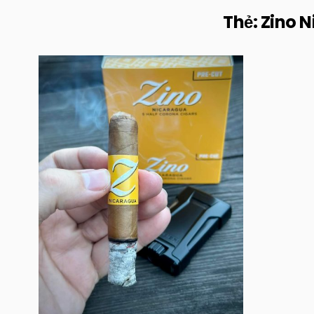
Thẻ:
Zino 
Posted
in