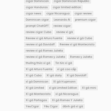
cigar Dominican
cigar Dominican Republic
cigar Honduras
cigar limited edition
cigar news
cigar Nicaragua
cigar review
Dominican cigar
Leonardo AI
premium cigar
prompt ChatGPT
review cigar
review cigar Cuba
review xì gà
Review xì gà Arturo Fuente
review xì gà Cuba
review xì gà Davidoff
Review xì gà Montecristo
review xì gà Romeo Julieta
review xì gà Romeo y Julieta
Romeo y Julieta
thưởng thức xì gà
Tin tức xì gà
Xì gà Arturo Fuente
xì gà cao cấp
Xì gà Cuba
Xì gà daily
Xì gà Davidoff
xì gà Dominican
Xì gà H.upmann
Xì gà Limited
xì gà Limited Edition
Xì gà mini
Xì gà Montecristo
xì gà Nicaragua
Xì gà Partagas
Xì gà Romeo Y Julieta
YeuCigar
Yêu Cigar
đánh giá xì gà