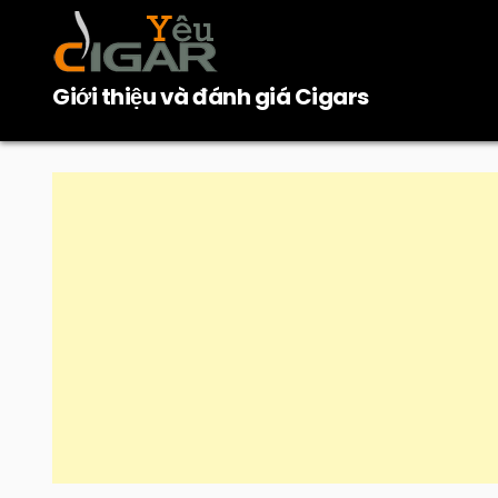
Skip
to
content
Giới thiệu và đánh giá Cigars