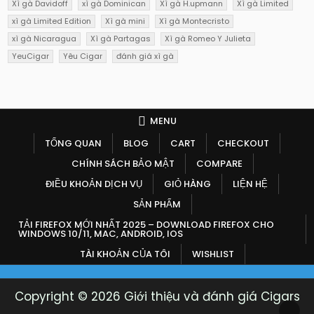
Xì gà Davidoff
xì gà Dominican
Xì gà H.upmann
Xì gà Limited
xì gà Limited Edition
Xì gà mini
Xì gà Montecristo
xì gà Nicaragua
Xì gà Partagas
Xì gà Romeo Y Julieta
YeuCigar
Yêu Cigar
đánh giá xì gà
MENU
TỔNG QUAN
BLOG
CART
CHECKOUT
CHÍNH SÁCH BẢO MẬT
COMPARE
ĐIỀU KHOẢN DỊCH VỤ
GIỎ HÀNG
LIỆN HỆ
SẢN PHẨM
TẢI FIREFOX MỚI NHẤT 2025 – DOWNLOAD FIREFOX CHO
WINDOWS 10/11, MAC, ANDROID, IOS
TÀI KHOẢN CỦA TÔI
WISHLIST
Copyright © 2026 Giới thiệu và đánh giá Cigars