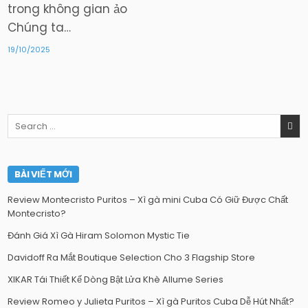
trong không gian ảo
Chúng ta…
19/10/2025
Search
for:
BÀI VIẾT MỚI
Review Montecristo Puritos – Xì gà mini Cuba Có Giữ Được Chất
Montecristo?
Đánh Giá Xì Gà Hiram Solomon Mystic Tie
Davidoff Ra Mắt Boutique Selection Cho 3 Flagship Store
XIKAR Tái Thiết Kế Dòng Bật Lửa Khè Allume Series
Review Romeo y Julieta Puritos – Xì gà Puritos Cuba Dễ Hút Nhất?