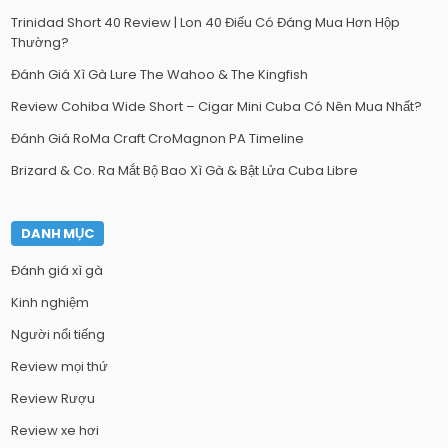
Trinidad Short 40 Review | Lon 40 Điếu Có Đáng Mua Hơn Hộp
Thường?
Đánh Giá Xì Gà Lure The Wahoo & The Kingfish
Review Cohiba Wide Short – Cigar Mini Cuba Có Nên Mua Nhất?
Đánh Giá RoMa Craft CroMagnon PA Timeline
Brizard & Co. Ra Mắt Bộ Bao Xì Gà & Bật Lửa Cuba Libre
DANH MỤC
Đánh giá xì gà
Kinh nghiệm
Người nổi tiếng
Review mọi thứ
Review Rượu
Review xe hơi