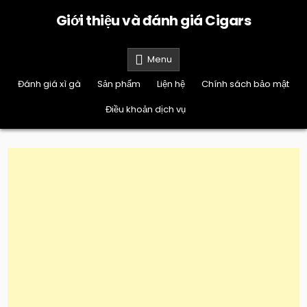
Skip
Giới thiệu và đánh giá Cigars
to
content
Menu
Đánh giá xì gà
Sản phẩm
Liện hệ
Chính sách bảo mật
Điều khoản dịch vụ