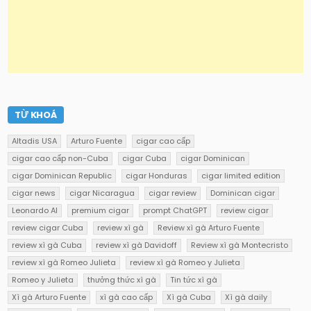
TỪ KHOÁ
Altadis USA
Arturo Fuente
cigar cao cấp
cigar cao cấp non-Cuba
cigar Cuba
cigar Dominican
cigar Dominican Republic
cigar Honduras
cigar limited edition
cigar news
cigar Nicaragua
cigar review
Dominican cigar
Leonardo AI
premium cigar
prompt ChatGPT
review cigar
review cigar Cuba
review xì gà
Review xì gà Arturo Fuente
review xì gà Cuba
review xì gà Davidoff
Review xì gà Montecristo
review xì gà Romeo Julieta
review xì gà Romeo y Julieta
Romeo y Julieta
thưởng thức xì gà
Tin tức xì gà
Xì gà Arturo Fuente
xì gà cao cấp
Xì gà Cuba
Xì gà daily