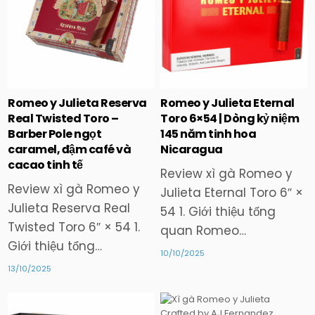
in
in
Romeo y Julieta Reserva
Romeo y Julieta Eternal
Real Twisted Toro –
Toro 6×54 | Dòng kỷ niệm
Barber Pole ngọt
145 năm tinh hoa
caramel, đậm café và
Nicaragua
cacao tinh tế
Review xì gà Romeo y
Review xì gà Romeo y
Julieta Eternal Toro 6″ ×
Julieta Reserva Real
54 1. Giới thiệu tổng
Twisted Toro 6″ × 54 1.
quan Romeo…
Giới thiệu tổng…
10/10/2025
13/10/2025