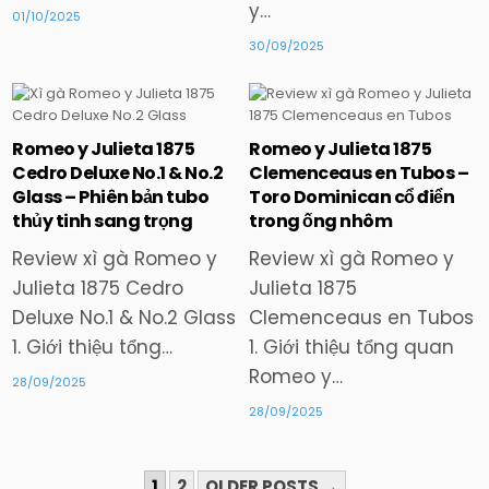
y…
01/10/2025
30/09/2025
Romeo y Julieta 1875
Romeo y Julieta 1875
Posted
Posted
Cedro Deluxe No.1 & No.2
Clemenceaus en Tubos –
in
in
Glass – Phiên bản tubo
Toro Dominican cổ điển
thủy tinh sang trọng
trong ống nhôm
Review xì gà Romeo y
Review xì gà Romeo y
Julieta 1875 Cedro
Julieta 1875
Deluxe No.1 & No.2 Glass
Clemenceaus en Tubos
1. Giới thiệu tổng…
1. Giới thiệu tổng quan
Romeo y…
28/09/2025
28/09/2025
PHÂN
1
2
OLDER POSTS →