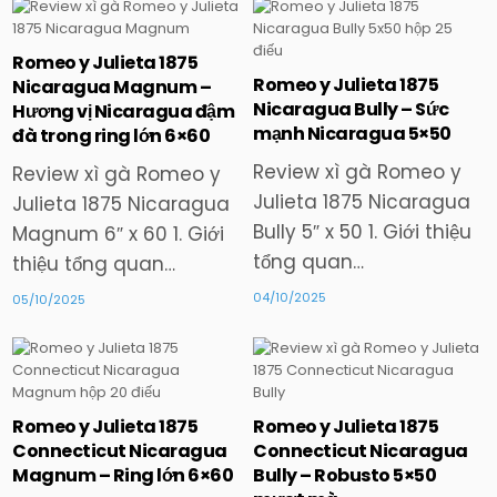
Romeo y Julieta 1875
Posted
Posted
Romeo y Julieta 1875
Nicaragua Magnum –
in
in
Nicaragua Bully – Sức
Hương vị Nicaragua đậm
mạnh Nicaragua 5×50
đà trong ring lớn 6×60
Review xì gà Romeo y
Review xì gà Romeo y
Julieta 1875 Nicaragua
Julieta 1875 Nicaragua
Bully 5″ x 50 1. Giới thiệu
Magnum 6″ x 60 1. Giới
tổng quan…
thiệu tổng quan…
04/10/2025
05/10/2025
Posted
Posted
Romeo y Julieta 1875
Romeo y Julieta 1875
in
in
Connecticut Nicaragua
Connecticut Nicaragua
Magnum – Ring lớn 6×60
Bully – Robusto 5×50