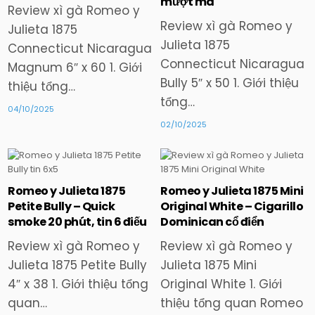
mượt mà
Review xì gà Romeo y
Review xì gà Romeo y
Julieta 1875
Julieta 1875
Connecticut Nicaragua
Connecticut Nicaragua
Magnum 6″ x 60 1. Giới
Bully 5″ x 50 1. Giới thiệu
thiệu tổng…
tổng…
04/10/2025
02/10/2025
Romeo y Julieta 1875
Romeo y Julieta 1875 Mini
Posted
Posted
Petite Bully – Quick
Original White – Cigarillo
in
in
smoke 20 phút, tin 6 điếu
Dominican cổ điển
Review xì gà Romeo y
Review xì gà Romeo y
Julieta 1875 Petite Bully
Julieta 1875 Mini
4″ x 38 1. Giới thiệu tổng
Original White 1. Giới
quan…
thiệu tổng quan Romeo