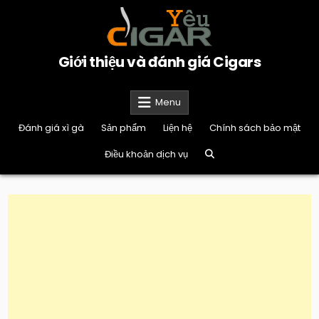
Skip
to
content
Giới thiệu và đánh giá Cigars
Menu
Đánh giá xì gà
Sản phẩm
Liện hệ
Chính sách bảo mật
Điều khoản dịch vụ