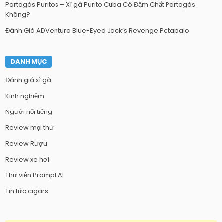
Partagás Puritos – Xì gà Purito Cuba Có Đậm Chất Partagás
Không?
Đánh Giá ADVentura Blue-Eyed Jack’s Revenge Patapalo
DANH MỤC
Đánh giá xì gà
Kinh nghiệm
Người nổi tiếng
Review mọi thứ
Review Rượu
Review xe hơi
Thư viện Prompt AI
Tin tức cigars