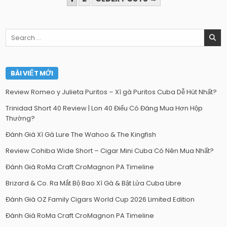
TRANG
BÀI
Search
VIẾT
for:
BÀI VIẾT MỚI
Review Romeo y Julieta Puritos – Xì gà Puritos Cuba Dễ Hút Nhất?
Trinidad Short 40 Review | Lon 40 Điếu Có Đáng Mua Hơn Hộp
Thường?
Đánh Giá Xì Gà Lure The Wahoo & The Kingfish
Review Cohiba Wide Short – Cigar Mini Cuba Có Nên Mua Nhất?
Đánh Giá RoMa Craft CroMagnon PA Timeline
Brizard & Co. Ra Mắt Bộ Bao Xì Gà & Bật Lửa Cuba Libre
Đánh Giá OZ Family Cigars World Cup 2026 Limited Edition
Đánh Giá RoMa Craft CroMagnon PA Timeline