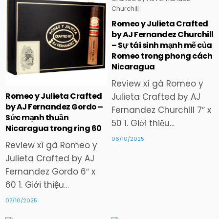
Posted
Posted
Romeo y Julieta Crafted
in
in
by AJ Fernandez Churchill
– Sự tái sinh mạnh mẽ của
Romeo trong phong cách
Nicaragua
Review xì gà Romeo y
Romeo y Julieta Crafted
Julieta Crafted by AJ
by AJ Fernandez Gordo –
Fernandez Churchill 7″ x
Sức mạnh thuần
50 1. Giới thiệu…
Nicaragua trong ring 60
06/10/2025
Review xì gà Romeo y
Julieta Crafted by AJ
Fernandez Gordo 6″ x
60 1. Giới thiệu…
07/10/2025