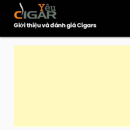
Skip
to
content
Giới thiệu và đánh giá Cigars