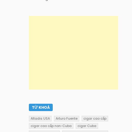
TỪ KHOÁ
Altadis USA
Arturo Fuente
cigar cao cấp
cigar cao cấp non-Cuba
cigar Cuba