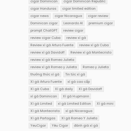
cigar Dominican
cigar Dominican Republic
cigar Honduras
cigar limited edition
cigar news
cigar Nicaragua
cigar review
Dominican cigar
Leonardo AI
premium cigar
prompt ChatGPT
review cigar
review cigar Cuba
review xì gà
Review xì gà Arturo Fuente
review xì gà Cuba
review xì gà Davidoff
Review xì gà Montecristo
review xì gà Romeo Julieta
review xì gà Romeo y Julieta
Romeo y Julieta
thưởng thức xì gà
Tin tức xì gà
Xì gà Arturo Fuente
xì gà cao cấp
Xì gà Cuba
Xì gà daily
Xì gà Davidoff
xì gà Dominican
Xì gà H.upmann
Xì gà Limited
xì gà Limited Edition
Xì gà mini
Xì gà Montecristo
xì gà Nicaragua
Xì gà Partagas
Xì gà Romeo Y Julieta
YeuCigar
Yêu Cigar
đánh giá xì gà