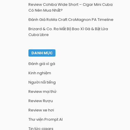
Review Cohiba Wide Short – Cigar Mini Cuba
Có Nên Mua Nhất?
Đánh Giá RoMa Craft CroMagnon PA Timeline
Brizard & Co. Ra Mắt Bộ Bao Xì Gà & Bật Lửa
Cuba Libre
DANH MỤC
Đánh giá xì gà
Kinh nghiệm
Người nổi tiếng
Review mọi thứ
Review Rượu
Review xe hơi
Thư viện Prompt AI
Tin tức cigars