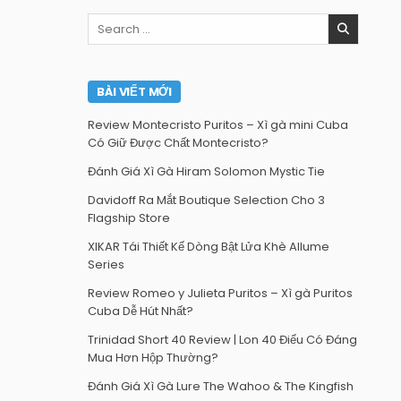
Search
for:
BÀI VIẾT MỚI
Review Montecristo Puritos – Xì gà mini Cuba
Có Giữ Được Chất Montecristo?
Đánh Giá Xì Gà Hiram Solomon Mystic Tie
Davidoff Ra Mắt Boutique Selection Cho 3
Flagship Store
XIKAR Tái Thiết Kế Dòng Bật Lửa Khè Allume
Series
Review Romeo y Julieta Puritos – Xì gà Puritos
Cuba Dễ Hút Nhất?
Trinidad Short 40 Review | Lon 40 Điếu Có Đáng
Mua Hơn Hộp Thường?
Đánh Giá Xì Gà Lure The Wahoo & The Kingfish