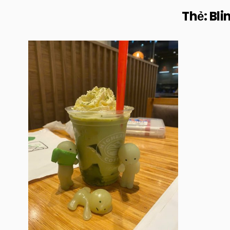
Thẻ:
Bli
Posted
in