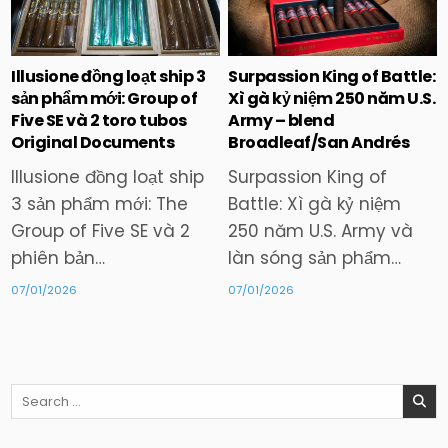
in
in
Illusione đồng loạt ship 3
Surpassion King of Battle:
sản phẩm mới: Group of
Xì gà kỷ niệm 250 năm U.S.
Five SE và 2 toro tubos
Army – blend
Original Documents
Broadleaf/San Andrés
Illusione đồng loạt ship
Surpassion King of
3 sản phẩm mới: The
Battle: Xì gà kỷ niệm
Group of Five SE và 2
250 năm U.S. Army và
phiên bản…
làn sóng sản phẩm…
07/01/2026
07/01/2026
Search
for: