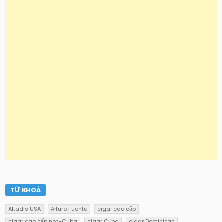
TỪ KHOÁ
Altadis USA
Arturo Fuente
cigar cao cấp
cigar cao cấp non-Cuba
cigar Cuba
cigar Dominican