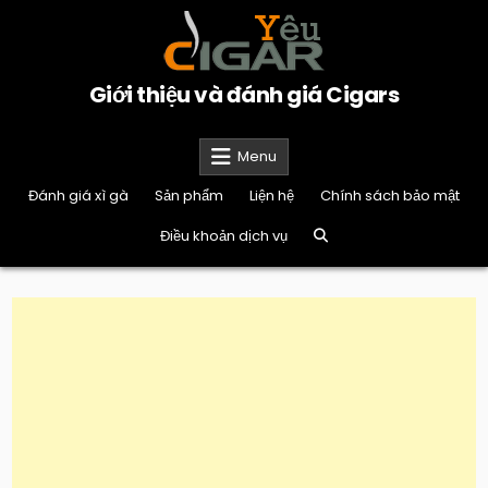
Skip
to
content
Giới thiệu và đánh giá Cigars
Menu
Đánh giá xì gà
Sản phẩm
Liện hệ
Chính sách bảo mật
Điều khoản dịch vụ