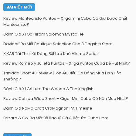
BÀI VIẾT MỚI
Review Montecristo Puritos – Xì gà mini Cuba Có Giữ Được Chất
Montecristo?
Đánh Giá Xì Gà Hiram Solomon Mystic Tie
Davidoff Ra Mắt Boutique Selection Cho 3 Flagship Store
XIKAR Tái Thiết Kế Dòng Bật Lửa Khè Allume Series
Review Romeo y Julieta Puritos – Xì gà Puritos Cuba Dễ Hút Nhất?
Trinidad Short 40 Review | Lon 40 Điếu Có Đáng Mua Hơn Hộp
Thường?
Đánh Giá Xì Gà Lure The Wahoo & The Kingfish
Review Cohiba Wide Short – Cigar Mini Cuba Có Nên Mua Nhất?
Đánh Giá RoMa Craft CroMagnon PA Timeline
Brizard & Co. Ra Mắt Bộ Bao Xì Gà & Bật Lửa Cuba Libre