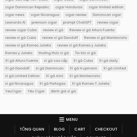
cigar Dominican Republic
cigar Honduras
cigar limited edition
cigar news
cigar Nicaragua
cigar review
Dominican cigar
Leonardo AI
premium cigar
prompt ChatGPT
review cigar
review cigar Cuba
review xì gà
Review xì gà Arturo Fuente
review xì gà Cuba
review xì gà Davidoff
Review xì gà Montecristo
review xì gà Romeo Julieta
review xì gà Romeo y Julieta
Romeo y Julieta
thưởng thức xì gà
Tin tức xì gà
Xì gà Arturo Fuente
xì gà cao cấp
Xì gà Cuba
Xì gà daily
Xì gà Davidoff
xì gà Dominican
Xì gà H.upmann
Xì gà Limited
xì gà Limited Edition
Xì gà mini
Xì gà Montecristo
xì gà Nicaragua
Xì gà Partagas
Xì gà Romeo Y Julieta
YeuCigar
Yêu Cigar
đánh giá xì gà
MENU
TỔNG QUAN
BLOG
CART
CHECKOUT