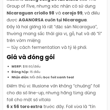
Group of Five, nhưng xác nhận có sử dụng
Nicaraguan criollo 98
và
corojo 99
, và điếu
được
AGANORSA cuốn tại Nicaragua
.
Đây là hai giống lá rất “đặc sản Nicaragua”,
thường mang sắc thái gia vị, gỗ, hạt và độ “lì”
trên vòm miệng
— tùy cách fermentation và tỷ lệ phối.
Giá và đóng gói
MSRP:
$18.60/điếu
Đóng hộp:
15 điếu
Nhận diện:
Mỗi điếu
bọc foil xanh teal
Điểm thú vị: Illusione vốn không “chuộng” foil
cho đa số line-up, nhưng hãng từng dùng
foil cho một số vitola
6 x 56 toro extra
trước đây. Foil vừa là “tín