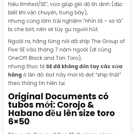
hiệu limited/SE”, vừa giúp giữ độ ổn định (đặc
biệt khi vận chuyển, trưng bày),
nhưng cũng làm trải nghiệm “nhìn lá – sờ lá”
bị che bớt, nên sẽ tùy gu người hút.
Ngoài ra, hãng từng nói đã ship The Group of
Five SE vào tháng 7 năm ngoái (đi cùng
OneOff Black and Tan Toro),
nhưng thực tế
SE đã không đến tay các cửa
hàng
ở lần đó. Đợt này mới là đợt “ship thật”
theo thông tin hiện tại.
Original Documents có
tubos mới: Corojo &
Habano đều lên size toro
6×50