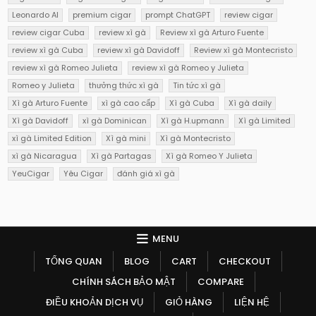
Leonardo AI
premium cigar
prompt ChatGPT
review cigar
review cigar Cuba
review xì gà
Review xì gà Arturo Fuente
review xì gà Cuba
review xì gà Davidoff
Review xì gà Montecristo
review xì gà Romeo Julieta
review xì gà Romeo y Julieta
Romeo y Julieta
thưởng thức xì gà
Tin tức xì gà
Xì gà Arturo Fuente
xì gà cao cấp
Xì gà Cuba
Xì gà daily
Xì gà Davidoff
xì gà Dominican
Xì gà H.upmann
Xì gà Limited
xì gà Limited Edition
Xì gà mini
Xì gà Montecristo
xì gà Nicaragua
Xì gà Partagas
Xì gà Romeo Y Julieta
YeuCigar
Yêu Cigar
đánh giá xì gà
MENU
TỔNG QUAN
BLOG
CART
CHECKOUT
CHÍNH SÁCH BẢO MẬT
COMPARE
ĐIỀU KHOẢN DỊCH VỤ
GIỎ HÀNG
LIỆN HỆ