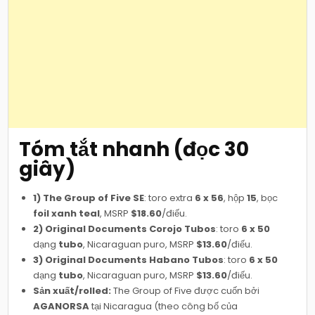
Tóm tắt nhanh (đọc 30
giây)
1) The Group of Five SE
: toro extra
6 x 56
, hộp
15
, bọc
foil xanh teal
, MSRP
$18.60
/điếu.
2) Original Documents Corojo Tubos
: toro
6 x 50
dạng
tubo
, Nicaraguan puro, MSRP
$13.60
/điếu.
3) Original Documents Habano Tubos
: toro
6 x 50
dạng
tubo
, Nicaraguan puro, MSRP
$13.60
/điếu.
Sản xuất/rolled:
The Group of Five được cuốn bởi
AGANORSA
tại Nicaragua (theo công bố của