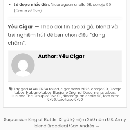
Lá được nhắc đến:
Nicaraguan criollo 98, corojo 99
(Group of Five)
Yêu Cigar
— Theo dõi tin tức xì gà, blend và
trải nghiệm hút để bạn chọn điếu “đáng
châm”.
Author:
Yêu Cigar
Tagged
AGANORSA rolled
,
cigar news 2026
,
corojo 99
,
Corojo
tubos
,
Habano tubos
,
Illusione Original Documents tubos
,
Illusione The Group of Five SE
,
Nicaraguan criollo 98
,
toro extra
6x56
,
toro tubo 6x50
Điều
Surpassion King of Battle: Xì gà kỷ niệm 250 năm U.S. Army
hướng
– blend Broadleaf/San Andrés →