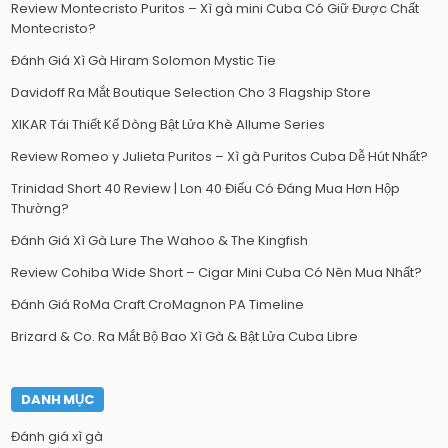
Review Montecristo Puritos – Xì gà mini Cuba Có Giữ Được Chất
Montecristo?
Đánh Giá Xì Gà Hiram Solomon Mystic Tie
Davidoff Ra Mắt Boutique Selection Cho 3 Flagship Store
XIKAR Tái Thiết Kế Dòng Bật Lửa Khè Allume Series
Review Romeo y Julieta Puritos – Xì gà Puritos Cuba Dễ Hút Nhất?
Trinidad Short 40 Review | Lon 40 Điếu Có Đáng Mua Hơn Hộp
Thường?
Đánh Giá Xì Gà Lure The Wahoo & The Kingfish
Review Cohiba Wide Short – Cigar Mini Cuba Có Nên Mua Nhất?
Đánh Giá RoMa Craft CroMagnon PA Timeline
Brizard & Co. Ra Mắt Bộ Bao Xì Gà & Bật Lửa Cuba Libre
DANH MỤC
Đánh giá xì gà