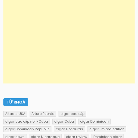
TỪ KHOÁ
Altadis USA
Arturo Fuente
cigar cao cấp
cigar cao cấp non-Cuba
cigar Cuba
cigar Dominican
cigar Dominican Republic
cigar Honduras
cigar limited edition
cigar news
cigar Nicaragua
cigar review
Dominican cigar