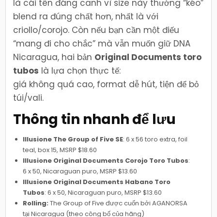
là cái tên đáng canh vì size này thường “kéo”
blend ra đúng chất hơn, nhất là với
criollo/corojo. Còn nếu bạn cần một điếu
“mang đi cho chắc” mà vẫn muốn giữ DNA
Nicaragua, hai bản
Original Documents toro
tubos
là lựa chọn thực tế:
giá không quá cao, format dễ hút, tiện để bỏ
túi/vali.
Thông tin nhanh để lưu
Illusione The Group of Five SE
: 6 x 56 toro extra, foil
teal, box 15, MSRP $18.60
Illusione Original Documents Corojo Toro Tubos
:
6 x 50, Nicaraguan puro, MSRP $13.60
Illusione Original Documents Habano Toro
Tubos
: 6 x 50, Nicaraguan puro, MSRP $13.60
Rolling:
The Group of Five được cuốn bởi AGANORSA
tại Nicaragua (theo công bố của hãng)