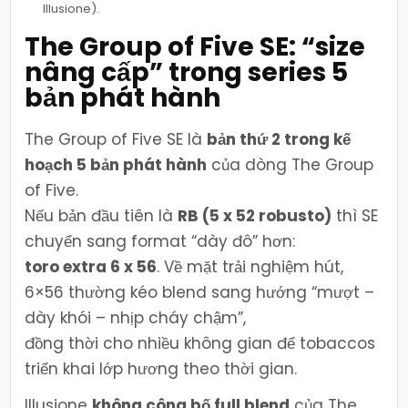
Illusione).
The Group of Five SE: “size
nâng cấp” trong series 5
bản phát hành
The Group of Five SE là
bản thứ 2 trong kế
hoạch 5 bản phát hành
của dòng The Group
of Five.
Nếu bản đầu tiên là
RB (5 x 52 robusto)
thì SE
chuyển sang format “dày đô” hơn:
toro extra 6 x 56
. Về mặt trải nghiệm hút,
6×56 thường kéo blend sang hướng “mượt –
dày khói – nhịp cháy chậm”,
đồng thời cho nhiều không gian để tobaccos
triển khai lớp hương theo thời gian.
Illusione
không công bố full blend
của The