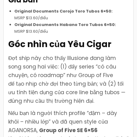
Original Documents Corojo Toro Tubos 6×50:
MSRP $13.60/điếu
Original Documents Habano Toro Tubos 6×50:
MSRP $13.60/điếu
Góc nhìn của Yêu Cigar
Đợt ship này cho thấy Illusione đang làm
song song hai việc: (1) đẩy series “có câu
chuyện, có roadmap” như Group of Five
để tạo nhịp chờ đợi theo từng bản; và (2) tối
ưu tính tiện dụng của core line bằng tubos —
đúng nhu cầu thị trường hiện đại.
Nếu bạn là người thích profile “đậm – dày
khói – nhiều lớp” và đã quen style của
AGANORSA,
Group of Five SE 6×56