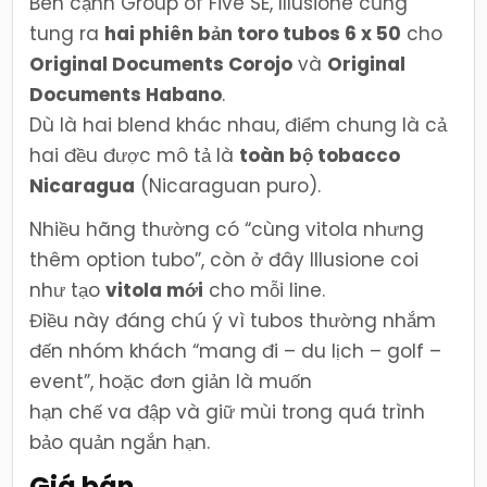
Bên cạnh Group of Five SE, Illusione cũng
tung ra
hai phiên bản toro tubos 6 x 50
cho
Original Documents Corojo
và
Original
Documents Habano
.
Dù là hai blend khác nhau, điểm chung là cả
hai đều được mô tả là
toàn bộ tobacco
Nicaragua
(Nicaraguan puro).
Nhiều hãng thường có “cùng vitola nhưng
thêm option tubo”, còn ở đây Illusione coi
như tạo
vitola mới
cho mỗi line.
Điều này đáng chú ý vì tubos thường nhắm
đến nhóm khách “mang đi – du lịch – golf –
event”, hoặc đơn giản là muốn
hạn chế va đập và giữ mùi trong quá trình
bảo quản ngắn hạn.
Giá bán