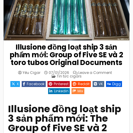
Illusione đồng loạt ship 3 sản
phẩm mới: Group of Five SE và 2
toro tubos Original Documents
on
Yêu Cigar
07/01/2026
Leave a Comment
Posted
Illusione
Tin tức cigars
in
đồng
loạt
X
Facebook
Pinterest
Reddit
VK
Digg
ship
3
Linkedin
Mix
sản
phẩm
mới:
Group
Illusione đồng loạt ship
of
Five
3 sản phẩm mới: The
SE
và
2
Group of Five SE và 2
toro
tubos
Original