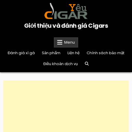
Skip
to
content
Giới thiệu và đánh giá Cigars
Menu
Đánh giá xì gà
Sản phẩm
Liện hệ
Chính sách bảo mật
Điều khoản dịch vụ