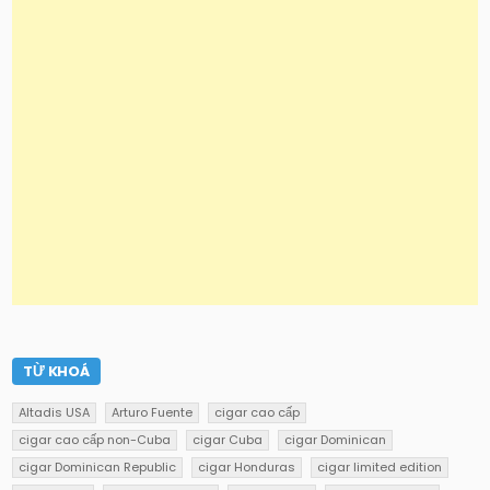
TỪ KHOÁ
Altadis USA
Arturo Fuente
cigar cao cấp
cigar cao cấp non-Cuba
cigar Cuba
cigar Dominican
cigar Dominican Republic
cigar Honduras
cigar limited edition