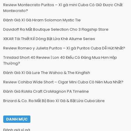
Review Montecristo Puritos – Xì gà mini Cuba Có Giữ Được Chất
Montecristo?
Đánh Giá Xì Gà Hiram Solomon Mystic Tie
Davidoff Ra Mắt Boutique Selection Cho 3 Flagship Store
XIKAR Tái Thiết Kế Dòng Bật Lửa Khè Allume Series
Review Romeo y Julieta Puritos – Xì gà Puritos Cuba Dễ Hút Nhất?
Trinidad Short 40 Review | Lon 40 Điếu Có Đáng Mua Hơn Hộp
Thường?
Đánh Giá Xì Gà Lure The Wahoo & The Kingfish
Review Cohiba Wide Short – Cigar Mini Cuba Có Nên Mua Nhất?
Đánh Giá RoMa Craft CroMagnon PA Timeline
Brizard & Co. Ra Mắt Bộ Bao Xì Gà & Bật Lửa Cuba Libre
DANH MỤC
Đánh giá xì gà