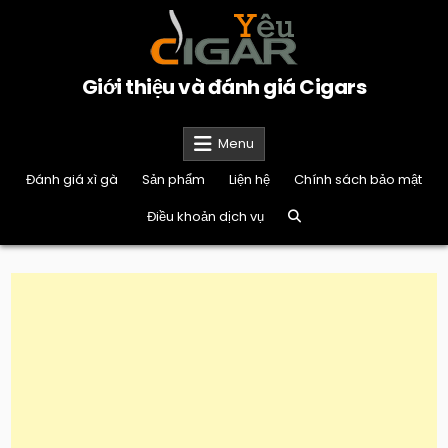
Skip
to
content
Giới thiệu và đánh giá Cigars
Menu
Đánh giá xì gà
Sản phẩm
Liện hệ
Chính sách bảo mật
Điều khoản dịch vụ