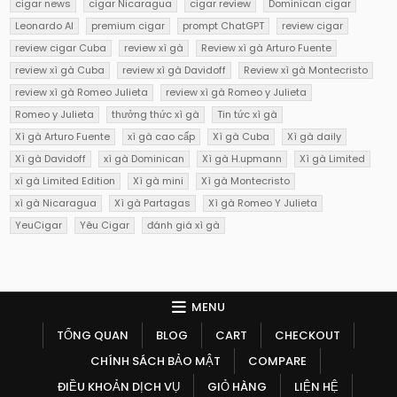
cigar news
cigar Nicaragua
cigar review
Dominican cigar
Leonardo AI
premium cigar
prompt ChatGPT
review cigar
review cigar Cuba
review xì gà
Review xì gà Arturo Fuente
review xì gà Cuba
review xì gà Davidoff
Review xì gà Montecristo
review xì gà Romeo Julieta
review xì gà Romeo y Julieta
Romeo y Julieta
thưởng thức xì gà
Tin tức xì gà
Xì gà Arturo Fuente
xì gà cao cấp
Xì gà Cuba
Xì gà daily
Xì gà Davidoff
xì gà Dominican
Xì gà H.upmann
Xì gà Limited
xì gà Limited Edition
Xì gà mini
Xì gà Montecristo
xì gà Nicaragua
Xì gà Partagas
Xì gà Romeo Y Julieta
YeuCigar
Yêu Cigar
đánh giá xì gà
MENU
TỔNG QUAN
BLOG
CART
CHECKOUT
CHÍNH SÁCH BẢO MẬT
COMPARE
ĐIỀU KHOẢN DỊCH VỤ
GIỎ HÀNG
LIỆN HỆ