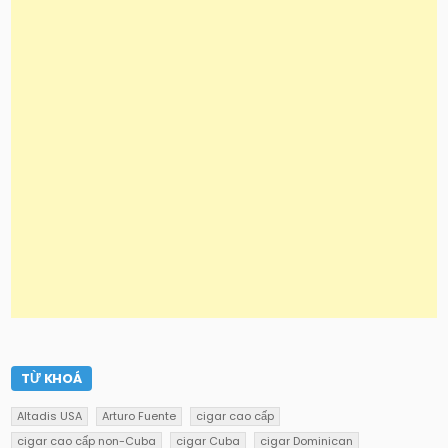
TỪ KHOÁ
Altadis USA
Arturo Fuente
cigar cao cấp
cigar cao cấp non-Cuba
cigar Cuba
cigar Dominican