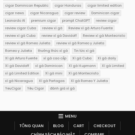
cigar Dominican Republic
cigar Honduras
cigar limited edition
cigar news
cigar Nicaragua
cigar review
Dominican cigar
Leonardo AI
premium cigar
prompt ChatGPT
review cigar
review cigar Cuba
review xì gà
Review xì gà Arturo Fuente
review xì gà Cuba
review xì gà Davidoff
Review xì gà Montecristo
review xì gà Romeo Julieta
review xì gà Romeo y Julieta
Romeo y Julieta
thưởng thức xì gà
Tin tức xì gà
Xì gà Arturo Fuente
xì gà cao cấp
Xì gà Cuba
Xì gà daily
Xì gà Davidoff
xì gà Dominican
Xì gà H.upmann
Xì gà Limited
xì gà Limited Edition
Xì gà mini
Xì gà Montecristo
xì gà Nicaragua
Xì gà Partagas
Xì gà Romeo Y Julieta
YeuCigar
Yêu Cigar
đánh giá xì gà
MENU
TỔNG QUAN
BLOG
CART
CHECKOUT
CHÍNH SÁCH BẢO MẬT
COMPARE