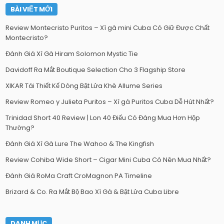
BÀI VIẾT MỚI
Review Montecristo Puritos – Xì gà mini Cuba Có Giữ Được Chất
Montecristo?
Đánh Giá Xì Gà Hiram Solomon Mystic Tie
Davidoff Ra Mắt Boutique Selection Cho 3 Flagship Store
XIKAR Tái Thiết Kế Dòng Bật Lửa Khè Allume Series
Review Romeo y Julieta Puritos – Xì gà Puritos Cuba Dễ Hút Nhất?
Trinidad Short 40 Review | Lon 40 Điếu Có Đáng Mua Hơn Hộp
Thường?
Đánh Giá Xì Gà Lure The Wahoo & The Kingfish
Review Cohiba Wide Short – Cigar Mini Cuba Có Nên Mua Nhất?
Đánh Giá RoMa Craft CroMagnon PA Timeline
Brizard & Co. Ra Mắt Bộ Bao Xì Gà & Bật Lửa Cuba Libre
DANH MỤC