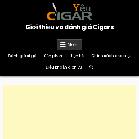
Skip
to
content
Giới thiệu và đánh giá Cigars
Menu
Đánh giá xì gà
Sản phẩm
Liện hệ
Chính sách bảo mật
Điều khoản dịch vụ