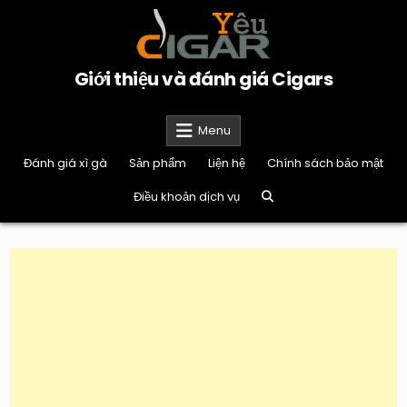
Skip
to
content
Giới thiệu và đánh giá Cigars
Menu
Đánh giá xì gà
Sản phẩm
Liện hệ
Chính sách bảo mật
Điều khoản dịch vụ