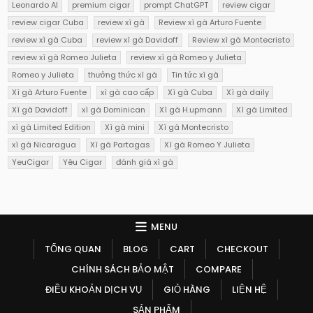
Leonardo AI
premium cigar
prompt ChatGPT
review cigar
review cigar Cuba
review xì gà
Review xì gà Arturo Fuente
review xì gà Cuba
review xì gà Davidoff
Review xì gà Montecristo
review xì gà Romeo Julieta
review xì gà Romeo y Julieta
Romeo y Julieta
thưởng thức xì gà
Tin tức xì gà
Xì gà Arturo Fuente
xì gà cao cấp
Xì gà Cuba
Xì gà daily
Xì gà Davidoff
xì gà Dominican
Xì gà H.upmann
Xì gà Limited
xì gà Limited Edition
Xì gà mini
Xì gà Montecristo
xì gà Nicaragua
Xì gà Partagas
Xì gà Romeo Y Julieta
YeuCigar
Yêu Cigar
đánh giá xì gà
MENU
TỔNG QUAN
BLOG
CART
CHECKOUT
CHÍNH SÁCH BẢO MẬT
COMPARE
ĐIỀU KHOẢN DỊCH VỤ
GIỎ HÀNG
LIỆN HỆ
SẢN PHẨM