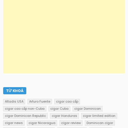
TỪ KHOÁ
Altadis USA
Arturo Fuente
cigar cao cấp
cigar cao cấp non-Cuba
cigar Cuba
cigar Dominican
cigar Dominican Republic
cigar Honduras
cigar limited edition
cigar news
cigar Nicaragua
cigar review
Dominican cigar