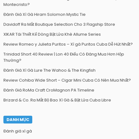
Montecristo?
Đánh Giá Xì Gà Hiram Solomon Mystic Tie
Davidoff Ra Mắt Boutique Selection Cho 3 Flagship Store
XIKAR Tái Thiết Kế Dòng Bật Lửa Khè Allume Series
Review Romeo y Julieta Puritos – Xì gà Puritos Cuba Dễ Hút Nhất?
Trinidad Short 40 Review | Lon 40 Điếu Có Đáng Mua Hơn Hộp
Thường?
Đánh Giá Xì Gà Lure The Wahoo & The Kingfish
Review Cohiba Wide Short – Cigar Mini Cuba Có Nên Mua Nhất?
Đánh Giá RoMa Craft CroMagnon PA Timeline
Brizard & Co. Ra Mắt Bộ Bao Xì Gà & Bật Lửa Cuba Libre
DANH MỤC
Đánh giá xì gà