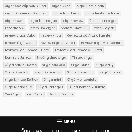
cigar cao cấp non-Cuba
cigar Cuba
cigar Dominican
cigar Dominican Republic
cigar Honduras
cigar limited edition
cigar news
cigar Nicaragua
cigar review
Dominican cigar
Leonardo AI
premium cigar
prompt ChatGPT
review cigar
review cigar Cuba
review xì gà
Review xì gà Arturo Fuente
review xì gà Cuba
review xì gà Davidoff
Review xì gà Montecristo
review xì gà Romeo Julieta
review xì gà Romeo y Julieta
Romeo y Julieta
thưởng thức xì gà
Tin tức xì gà
Xì gà Arturo Fuente
xì gà cao cấp
Xì gà Cuba
Xì gà daily
Xì gà Davidoff
xì gà Dominican
Xì gà H.upmann
Xì gà Limited
xì gà Limited Edition
Xì gà mini
Xì gà Montecristo
xì gà Nicaragua
Xì gà Partagas
Xì gà Romeo Y Julieta
YeuCigar
Yêu Cigar
đánh giá xì gà
MENU
TỔNG QUAN
BLOG
CART
CHECKOUT