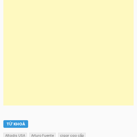
TỪ KHOÁ
Altadis USA
Arturo Fuente
cigar cao cấp