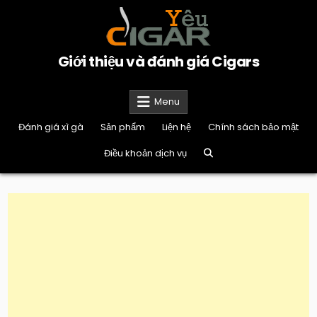
Skip
to
content
Giới thiệu và đánh giá Cigars
Menu
Đánh giá xì gà
Sản phẩm
Liện hệ
Chính sách bảo mật
Điều khoản dịch vụ