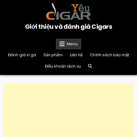
Skip
to
content
Giới thiệu và đánh giá Cigars
Menu
Đánh giá xì gà
Sản phẩm
Liện hệ
Chính sách bảo mật
Điều khoản dịch vụ