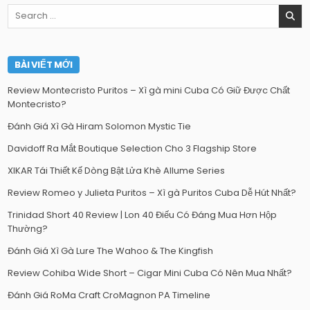
Search
for:
BÀI VIẾT MỚI
Review Montecristo Puritos – Xì gà mini Cuba Có Giữ Được Chất
Montecristo?
Đánh Giá Xì Gà Hiram Solomon Mystic Tie
Davidoff Ra Mắt Boutique Selection Cho 3 Flagship Store
XIKAR Tái Thiết Kế Dòng Bật Lửa Khè Allume Series
Review Romeo y Julieta Puritos – Xì gà Puritos Cuba Dễ Hút Nhất?
Trinidad Short 40 Review | Lon 40 Điếu Có Đáng Mua Hơn Hộp
Thường?
Đánh Giá Xì Gà Lure The Wahoo & The Kingfish
Review Cohiba Wide Short – Cigar Mini Cuba Có Nên Mua Nhất?
Đánh Giá RoMa Craft CroMagnon PA Timeline