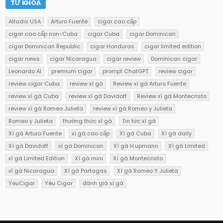
TỪ KHOÁ
Altadis USA
Arturo Fuente
cigar cao cấp
cigar cao cấp non-Cuba
cigar Cuba
cigar Dominican
cigar Dominican Republic
cigar Honduras
cigar limited edition
cigar news
cigar Nicaragua
cigar review
Dominican cigar
Leonardo AI
premium cigar
prompt ChatGPT
review cigar
review cigar Cuba
review xì gà
Review xì gà Arturo Fuente
review xì gà Cuba
review xì gà Davidoff
Review xì gà Montecristo
review xì gà Romeo Julieta
review xì gà Romeo y Julieta
Romeo y Julieta
thưởng thức xì gà
Tin tức xì gà
Xì gà Arturo Fuente
xì gà cao cấp
Xì gà Cuba
Xì gà daily
Xì gà Davidoff
xì gà Dominican
Xì gà H.upmann
Xì gà Limited
xì gà Limited Edition
Xì gà mini
Xì gà Montecristo
xì gà Nicaragua
Xì gà Partagas
Xì gà Romeo Y Julieta
YeuCigar
Yêu Cigar
đánh giá xì gà