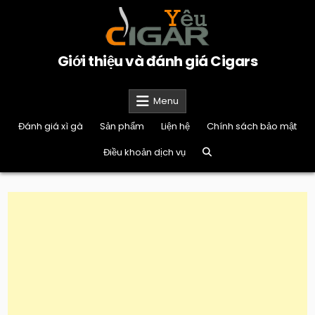
Skip
to
content
Giới thiệu và đánh giá Cigars
Menu
Đánh giá xì gà
Sản phẩm
Liện hệ
Chính sách bảo mật
Điều khoản dịch vụ