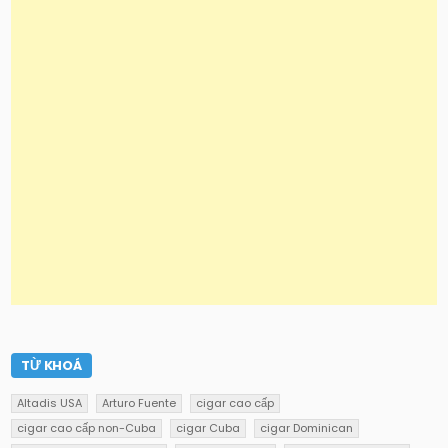
TỪ KHOÁ
Altadis USA
Arturo Fuente
cigar cao cấp
cigar cao cấp non-Cuba
cigar Cuba
cigar Dominican