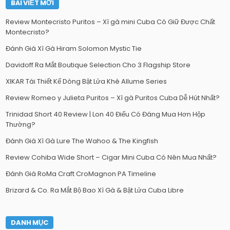
BÀI VIẾT MỚI
Review Montecristo Puritos – Xì gà mini Cuba Có Giữ Được Chất
Montecristo?
Đánh Giá Xì Gà Hiram Solomon Mystic Tie
Davidoff Ra Mắt Boutique Selection Cho 3 Flagship Store
XIKAR Tái Thiết Kế Dòng Bật Lửa Khè Allume Series
Review Romeo y Julieta Puritos – Xì gà Puritos Cuba Dễ Hút Nhất?
Trinidad Short 40 Review | Lon 40 Điếu Có Đáng Mua Hơn Hộp
Thường?
Đánh Giá Xì Gà Lure The Wahoo & The Kingfish
Review Cohiba Wide Short – Cigar Mini Cuba Có Nên Mua Nhất?
Đánh Giá RoMa Craft CroMagnon PA Timeline
Brizard & Co. Ra Mắt Bộ Bao Xì Gà & Bật Lửa Cuba Libre
DANH MỤC