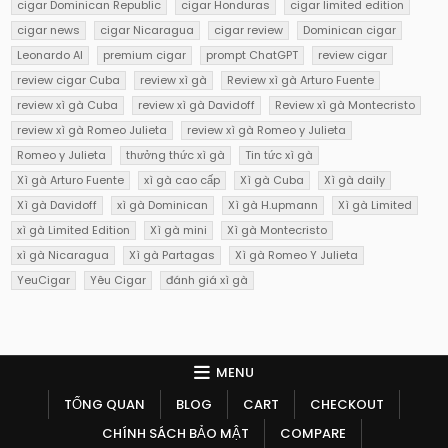
cigar Dominican Republic
cigar Honduras
cigar limited edition
cigar news
cigar Nicaragua
cigar review
Dominican cigar
Leonardo AI
premium cigar
prompt ChatGPT
review cigar
review cigar Cuba
review xì gà
Review xì gà Arturo Fuente
review xì gà Cuba
review xì gà Davidoff
Review xì gà Montecristo
review xì gà Romeo Julieta
review xì gà Romeo y Julieta
Romeo y Julieta
thưởng thức xì gà
Tin tức xì gà
Xì gà Arturo Fuente
xì gà cao cấp
Xì gà Cuba
Xì gà daily
Xì gà Davidoff
xì gà Dominican
Xì gà H.upmann
Xì gà Limited
xì gà Limited Edition
Xì gà mini
Xì gà Montecristo
xì gà Nicaragua
Xì gà Partagas
Xì gà Romeo Y Julieta
YeuCigar
Yêu Cigar
đánh giá xì gà
MENU
TỔNG QUAN
BLOG
CART
CHECKOUT
CHÍNH SÁCH BẢO MẬT
COMPARE