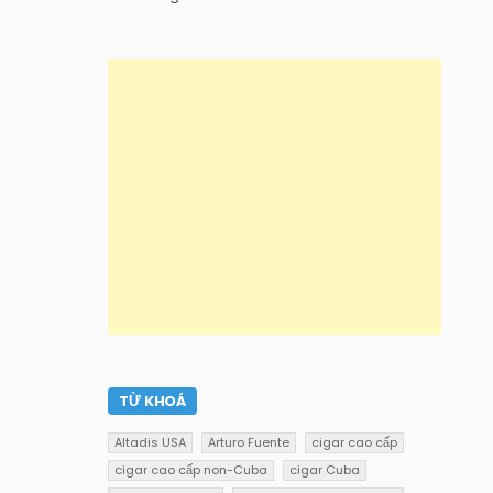
TỪ KHOÁ
Altadis USA
Arturo Fuente
cigar cao cấp
cigar cao cấp non-Cuba
cigar Cuba