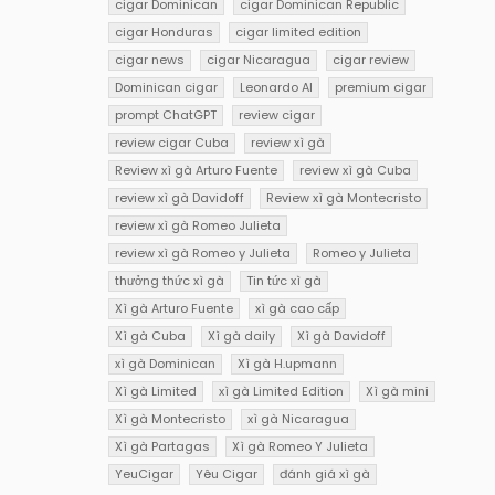
cigar Dominican
cigar Dominican Republic
cigar Honduras
cigar limited edition
cigar news
cigar Nicaragua
cigar review
Dominican cigar
Leonardo AI
premium cigar
prompt ChatGPT
review cigar
review cigar Cuba
review xì gà
Review xì gà Arturo Fuente
review xì gà Cuba
review xì gà Davidoff
Review xì gà Montecristo
review xì gà Romeo Julieta
review xì gà Romeo y Julieta
Romeo y Julieta
thưởng thức xì gà
Tin tức xì gà
Xì gà Arturo Fuente
xì gà cao cấp
Xì gà Cuba
Xì gà daily
Xì gà Davidoff
xì gà Dominican
Xì gà H.upmann
Xì gà Limited
xì gà Limited Edition
Xì gà mini
Xì gà Montecristo
xì gà Nicaragua
Xì gà Partagas
Xì gà Romeo Y Julieta
YeuCigar
Yêu Cigar
đánh giá xì gà