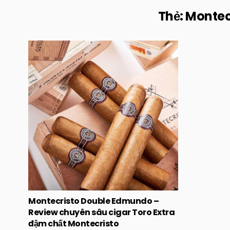
Thẻ:
Montec
Posted
in
Montecristo Double Edmundo –
Review chuyên sâu cigar Toro Extra
đậm chất Montecristo