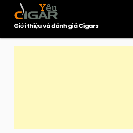
Skip
to
content
Giới thiệu và đánh giá Cigars