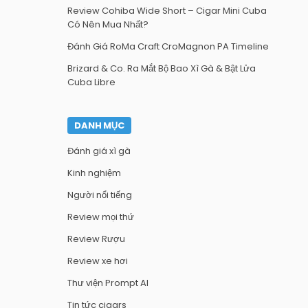
Review Cohiba Wide Short – Cigar Mini Cuba
Có Nên Mua Nhất?
Đánh Giá RoMa Craft CroMagnon PA Timeline
Brizard & Co. Ra Mắt Bộ Bao Xì Gà & Bật Lửa
Cuba Libre
DANH MỤC
Đánh giá xì gà
Kinh nghiệm
Người nổi tiếng
Review mọi thứ
Review Rượu
Review xe hơi
Thư viện Prompt AI
Tin tức cigars