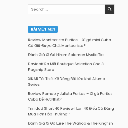
Search
for:
BÀI VIẾT MỚI
Review Montecristo Puritos – Xì gà mini Cuba
Có Giữ Được Chất Montecristo?
Đánh Giá Xì Gà Hiram Solomon Mystic Tie
Davidoff Ra Mắt Boutique Selection Cho 3
Flagship Store
XIKAR Tái Thiết Kế Dòng Bật Lửa Khè Allume
Series
Review Romeo y Julieta Puritos – Xì gà Puritos
Cuba Dễ Hút Nhất?
Trinidad Short 40 Review | Lon 40 Điếu Có Đáng
Mua Hơn Hộp Thường?
Đánh Giá Xì Gà Lure The Wahoo & The Kingfish