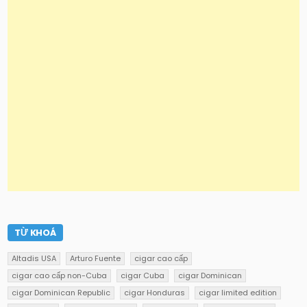
TỪ KHOÁ
Altadis USA
Arturo Fuente
cigar cao cấp
cigar cao cấp non-Cuba
cigar Cuba
cigar Dominican
cigar Dominican Republic
cigar Honduras
cigar limited edition