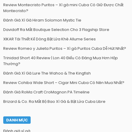
Review Montecristo Puritos – Xì gà mini Cuba Có Giữ Được Chất
Montecristo?
Đánh Giá Xì Gà Hiram Solomon Mystic Tie
Davidoff Ra Mắt Boutique Selection Cho 3 Flagship Store
XIKAR Tái Thiết Kế Dòng Bật Lửa Khè Allume Series
Review Romeo y Julieta Puritos – Xì gà Puritos Cuba Dễ Hút Nhất?
Trinidad Short 40 Review | Lon 40 Điếu Có Đáng Mua Hơn Hộp
Thường?
Đánh Giá Xì Gà Lure The Wahoo & The Kingfish
Review Cohiba Wide Short – Cigar Mini Cuba Có Nên Mua Nhất?
Đánh Giá RoMa Craft CroMagnon PA Timeline
Brizard & Co. Ra Mắt Bộ Bao Xì Gà & Bật Lửa Cuba Libre
DANH MỤC
Đánh giá xì gà