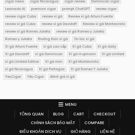
cigar news
cigar Nicaragua
cigar review
Dominican cigar
Leonardo AI
premium cigar
prompt ChatGPT
review cigar
review cigar Cuba
review xì gà
Review xì gà Arturo Fuente
review xì gà Cuba
review xì gà Davidoff
Review xì gà Montecristo
review xì gà Romeo Julieta
review xì gà Romeo y Julieta
Romeo y Julieta
thưởng thức xì gà
Tin tức xì gà
Xì gà Arturo Fuente
xì gà cao cấp
Xì gà Cuba
Xì gà daily
Xì gà Davidoff
xì gà Dominican
Xì gà H.upmann
Xì gà Limited
xì gà Limited Edition
Xì gà mini
Xì gà Montecristo
xì gà Nicaragua
Xì gà Partagas
Xì gà Romeo Y Julieta
YeuCigar
Yêu Cigar
đánh giá xì gà
MENU
TỔNG QUAN
BLOG
CART
CHECKOUT
CHÍNH SÁCH BẢO MẬT
COMPARE
ĐIỀU KHOẢN DỊCH VỤ
GIỎ HÀNG
LIỆN HỆ