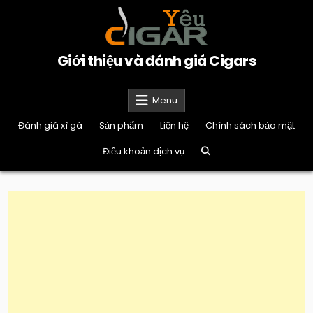
Skip
to
content
Giới thiệu và đánh giá Cigars
Menu
Đánh giá xì gà
Sản phẩm
Liện hệ
Chính sách bảo mật
Điều khoản dịch vụ