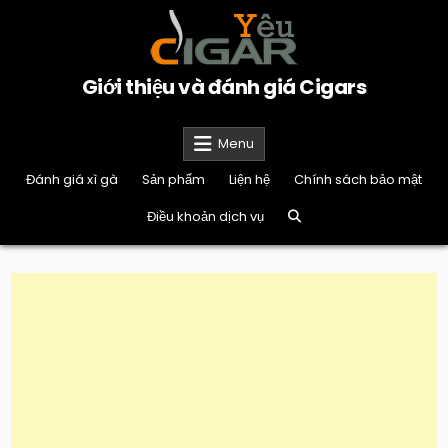
Skip
to
content
Giới thiệu và đánh giá Cigars
Menu
Đánh giá xì gà
Sản phẩm
Liện hệ
Chính sách bảo mật
Điều khoản dịch vụ