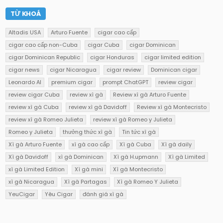
TỪ KHOÁ
Altadis USA
Arturo Fuente
cigar cao cấp
cigar cao cấp non-Cuba
cigar Cuba
cigar Dominican
cigar Dominican Republic
cigar Honduras
cigar limited edition
cigar news
cigar Nicaragua
cigar review
Dominican cigar
Leonardo AI
premium cigar
prompt ChatGPT
review cigar
review cigar Cuba
review xì gà
Review xì gà Arturo Fuente
review xì gà Cuba
review xì gà Davidoff
Review xì gà Montecristo
review xì gà Romeo Julieta
review xì gà Romeo y Julieta
Romeo y Julieta
thưởng thức xì gà
Tin tức xì gà
Xì gà Arturo Fuente
xì gà cao cấp
Xì gà Cuba
Xì gà daily
Xì gà Davidoff
xì gà Dominican
Xì gà H.upmann
Xì gà Limited
xì gà Limited Edition
Xì gà mini
Xì gà Montecristo
xì gà Nicaragua
Xì gà Partagas
Xì gà Romeo Y Julieta
YeuCigar
Yêu Cigar
đánh giá xì gà