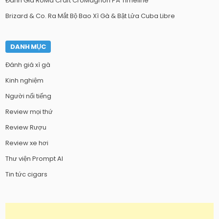
Đánh Giá RoMa Craft CroMagnon PA Timeline
Brizard & Co. Ra Mắt Bộ Bao Xì Gà & Bật Lửa Cuba Libre
DANH MỤC
Đánh giá xì gà
Kinh nghiệm
Người nổi tiếng
Review mọi thứ
Review Rượu
Review xe hơi
Thư viện Prompt AI
Tin tức cigars