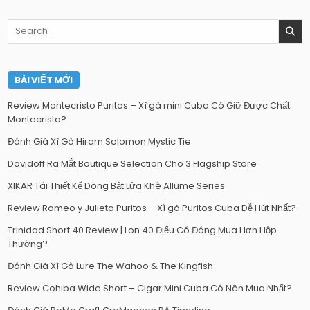
Search
for:
BÀI VIẾT MỚI
Review Montecristo Puritos – Xì gà mini Cuba Có Giữ Được Chất
Montecristo?
Đánh Giá Xì Gà Hiram Solomon Mystic Tie
Davidoff Ra Mắt Boutique Selection Cho 3 Flagship Store
XIKAR Tái Thiết Kế Dòng Bật Lửa Khè Allume Series
Review Romeo y Julieta Puritos – Xì gà Puritos Cuba Dễ Hút Nhất?
Trinidad Short 40 Review | Lon 40 Điếu Có Đáng Mua Hơn Hộp
Thường?
Đánh Giá Xì Gà Lure The Wahoo & The Kingfish
Review Cohiba Wide Short – Cigar Mini Cuba Có Nên Mua Nhất?