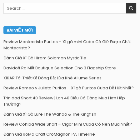
Search
for:
BÀI VIẾT MỚI
Review Montecristo Puritos – Xì gà mini Cuba Có Giữ Được Chất
Montecristo?
Đánh Giá Xì Gà Hiram Solomon Mystic Tie
Davidoff Ra Mắt Boutique Selection Cho 3 Flagship Store
XIKAR Tái Thiết Kế Dòng Bật Lửa Khè Allume Series
Review Romeo y Julieta Puritos – Xì gà Puritos Cuba Dễ Hút Nhất?
Trinidad Short 40 Review | Lon 40 Điếu Có Đáng Mua Hơn Hộp
Thường?
Đánh Giá Xì Gà Lure The Wahoo & The Kingfish
Review Cohiba Wide Short – Cigar Mini Cuba Có Nên Mua Nhất?
Đánh Giá RoMa Craft CroMagnon PA Timeline