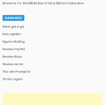
Brizard & Co. Ra Mắt Bộ Bao Xì Gà & Bật Lửa Cuba Libre
DANH MỤC
Đánh giá xì gà
Kinh nghiệm
Người nổi tiếng
Review mọi thứ
Review Rượu
Review xe hơi
Thư viện Prompt AI
Tin tức cigars