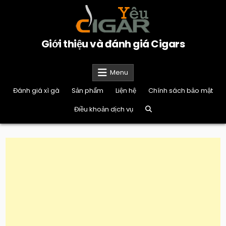
Skip
to
content
Giới thiệu và đánh giá Cigars
Menu
Đánh giá xì gà
Sản phẩm
Liện hệ
Chính sách bảo mật
Điều khoản dịch vụ