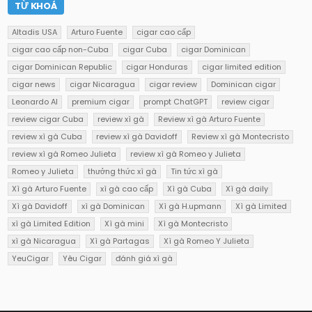
TỪ KHOÁ
Altadis USA
Arturo Fuente
cigar cao cấp
cigar cao cấp non-Cuba
cigar Cuba
cigar Dominican
cigar Dominican Republic
cigar Honduras
cigar limited edition
cigar news
cigar Nicaragua
cigar review
Dominican cigar
Leonardo AI
premium cigar
prompt ChatGPT
review cigar
review cigar Cuba
review xì gà
Review xì gà Arturo Fuente
review xì gà Cuba
review xì gà Davidoff
Review xì gà Montecristo
review xì gà Romeo Julieta
review xì gà Romeo y Julieta
Romeo y Julieta
thưởng thức xì gà
Tin tức xì gà
Xì gà Arturo Fuente
xì gà cao cấp
Xì gà Cuba
Xì gà daily
Xì gà Davidoff
xì gà Dominican
Xì gà H.upmann
Xì gà Limited
xì gà Limited Edition
Xì gà mini
Xì gà Montecristo
xì gà Nicaragua
Xì gà Partagas
Xì gà Romeo Y Julieta
YeuCigar
Yêu Cigar
đánh giá xì gà