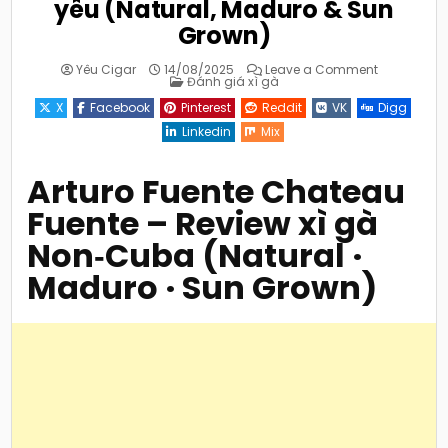
yêu (Natural, Maduro & Sun
Grown)
on
Yêu Cigar
14/08/2025
Leave a Comment
Posted
Arturo
Đánh giá xì gà
in
Fuente
Chateau
X
Facebook
Pinterest
Reddit
VK
Digg
Fuente
–
Linkedin
Mix
Robusto
4.5×50
thanh
sạch,
Arturo Fuente Chateau
dễ
yêu
Fuente
– Review
xì gà
(Natural,
Maduro
&
Non‑Cuba
(Natural ·
Sun
Grown)
Maduro · Sun Grown)