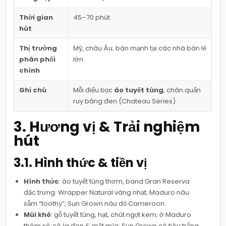
Thời gian
45–70 phút
hút
Thị trường
Mỹ, châu Âu; bán mạnh tại các nhà bán lẻ
phân phối
lớn
chính
Ghi chú
Mỗi điếu bọc
áo tuyết tùng
, chân quấn
ruy băng đen (Chateau Series)
3. Hương vị & Trải nghiệm
hút
3.1. Hình thức & tiền vị
Hình thức
: áo tuyết tùng thơm, band Gran Reserva
đặc trưng. Wrapper Natural vàng nhạt; Maduro nâu
sẫm “toothy”; Sun Grown nâu đỏ Cameroon.
Mùi khô
: gỗ tuyết tùng, hạt, chút ngọt kem; ở Maduro
thêm sô‑cô‑la đen & mật mía; Sun Grown có tiêu trắng