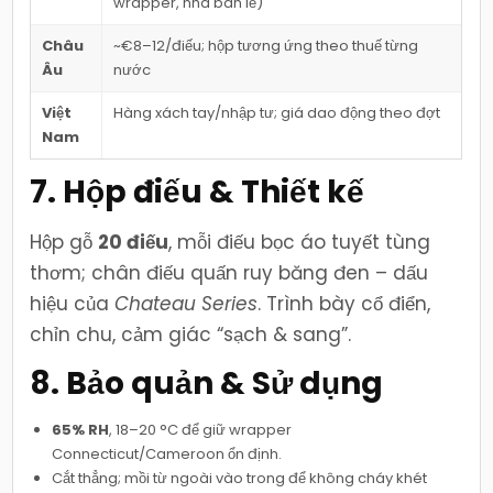
wrapper, nhà bán lẻ)
Châu
~€8–12/điếu; hộp tương ứng theo thuế từng
Âu
nước
Việt
Hàng xách tay/nhập tư; giá dao động theo đợt
Nam
7. Hộp điếu & Thiết kế
Hộp gỗ
20 điếu
, mỗi điếu bọc áo tuyết tùng
thơm; chân điếu quấn ruy băng đen – dấu
hiệu của
Chateau Series
. Trình bày cổ điển,
chỉn chu, cảm giác “sạch & sang”.
8. Bảo quản & Sử dụng
65% RH
, 18–20 °C để giữ wrapper
Connecticut/Cameroon ổn định.
Cắt thẳng; mồi từ ngoài vào trong để không cháy khét