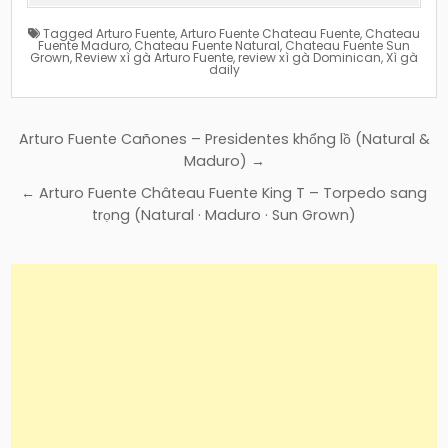
Tagged
Arturo Fuente
,
Arturo Fuente Chateau Fuente
,
Chateau
Fuente Maduro
,
Chateau Fuente Natural
,
Chateau Fuente Sun
Grown
,
Review xì gà Arturo Fuente
,
review xì gà Dominican
,
Xì gà
daily
Điều
Arturo Fuente Cañones – Presidentes khổng lồ (Natural &
hướng
Maduro) →
bài
← Arturo Fuente Château Fuente King T – Torpedo sang
viết
trọng (Natural · Maduro · Sun Grown)