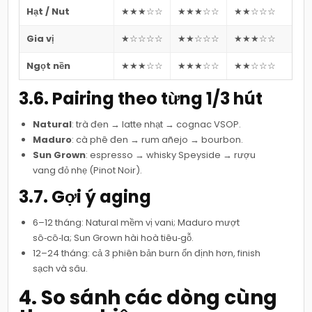
Hạt / Nut
★★★☆☆
★★★☆☆
★★☆☆☆
Gia vị
★☆☆☆☆
★★☆☆☆
★★★☆☆
Ngọt nền
★★★☆☆
★★★☆☆
★★☆☆☆
3.6. Pairing theo từng 1/3 hút
Natural
: trà đen → latte nhạt → cognac VSOP.
Maduro
: cà phê đen → rum añejo → bourbon.
Sun Grown
: espresso → whisky Speyside → rượu
vang đỏ nhẹ (Pinot Noir).
3.7. Gợi ý aging
6–12 tháng: Natural mềm vị vani; Maduro mượt
sô‑cô‑la; Sun Grown hài hoà tiêu‑gỗ.
12–24 tháng: cả 3 phiên bản burn ổn định hơn, finish
sạch và sâu.
4. So sánh các dòng cùng