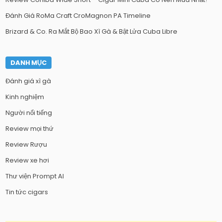
Đánh Giá RoMa Craft CroMagnon PA Timeline
Brizard & Co. Ra Mắt Bộ Bao Xì Gà & Bật Lửa Cuba Libre
DANH MỤC
Đánh giá xì gà
Kinh nghiệm
Người nổi tiếng
Review mọi thứ
Review Rượu
Review xe hơi
Thư viện Prompt AI
Tin tức cigars