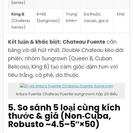
Series)
King B
6×55
Trung
Da thuộc,
Khá
(Chateau
(Sungrown)
bình+
cacao, gia vị
Series)
Kết luận & khác biệt:
Chateau Fuente
cân
bằng và dễ hút nhất;
Double Chateau
kéo dài
phiên; nhóm Sungrown (Queen B, Cuban
Belicoso, King B) tạo cảm giác đậm hơn với
tiêu trắng, cà phê, da thuộc.
Arturo Fuente Chateau Fuente sungrowm hộp 20 điếu
5. So sánh 5 loại cùng kích
thước & giá (Non‑Cuba,
Robusto ~4.5–5″×50)