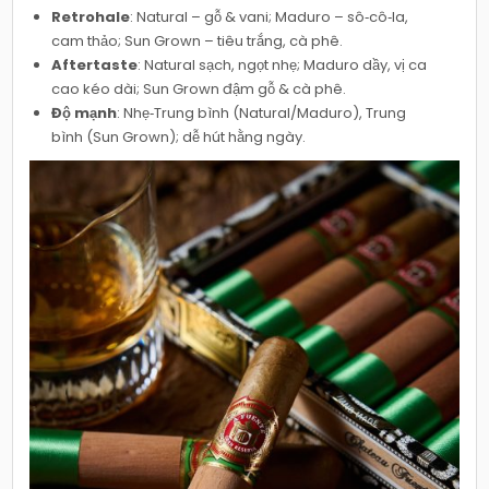
Retrohale
: Natural – gỗ & vani; Maduro – sô‑cô‑la,
cam thảo; Sun Grown – tiêu trắng, cà phê.
Aftertaste
: Natural sạch, ngọt nhẹ; Maduro dầy, vị ca
cao kéo dài; Sun Grown đậm gỗ & cà phê.
Độ mạnh
: Nhẹ‑Trung bình (Natural/Maduro), Trung
bình (Sun Grown); dễ hút hằng ngày.