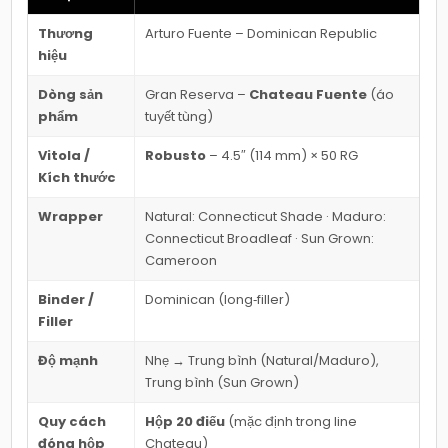
Thương
Arturo Fuente – Dominican Republic
hiệu
Dòng sản
Gran Reserva –
Chateau Fuente
(áo
phẩm
tuyết tùng)
Vitola /
Robusto
– 4.5″ (114 mm) × 50 RG
Kích thước
Wrapper
Natural: Connecticut Shade · Maduro:
Connecticut Broadleaf · Sun Grown:
Cameroon
Binder /
Dominican (long‑filler)
Filler
Độ mạnh
Nhẹ → Trung bình (Natural/Maduro),
Trung bình (Sun Grown)
Quy cách
Hộp 20 điếu
(mặc định trong line
đóng hộp
Chateau)