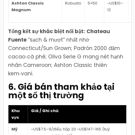
Ashton Classic
Robusto
5×50
~US$10–
N
Magnum
12
T
b
Tổng kết sự khác biệt nổi bật:
Chateau
Fuente
“sạch & mượt” nhất nhờ
Connecticut/Sun Grown; Padrón 2000 đậm
cacao‑cà phê; Oliva Serie G mang nét hạnh
nhân Cameroon; Ashton Classic thiên
kem‑vani.
6. Giá bán tham khảo tại
một số thị trường
Khu
Giá / Ghi chú
vực
Mỹ
~US$7.5–9/điếu; hộp 20 ~US$147–165 (tuỳ