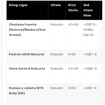
Dòng cigar
Vitola
Kích
Giá
Đ
thước
tham
m
khảo
Chateau Fuente
Robusto
4.5×50
~US$7.5–
N
(Natural/Maduro/Sun
9/điếu;
T
Grown)
hộp 20
b
Padrón 2000 Natural
Robusto
5×50
~US$7–9
T
b
Oliva Serie G Robusto
Robusto
4.5×50
~US$6–8
T
b
Romeo y Julieta 1875
Robusto
5×50
~US$7–9
N
Bully (DR)
T
b