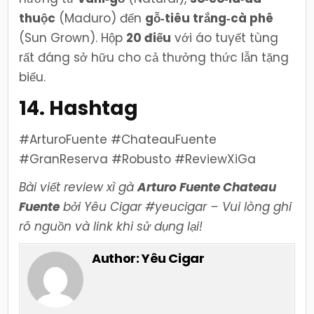
thuộc
(Maduro) đến
gỗ‑tiêu trắng‑cà phê
(Sun Grown). Hộp
20 điếu
với áo tuyết tùng
rất đáng sở hữu cho cả thưởng thức lẫn tặng
biếu.
14. Hashtag
#ArturoFuente #ChateauFuente
#GranReserva #Robusto #ReviewXiGa
Bài viết review xì gà
Arturo Fuente Chateau
Fuente
bởi Yêu Cigar #yeucigar – Vui lòng ghi
rõ nguồn và link khi sử dụng lại!
Author:
Yêu Cigar