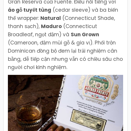
Gran Reserva của Fuente. Điếu nổi tiếng với
áo gỗ tuyết tùng
(cedar sleeve) và ba biến
thể wrapper:
Natural
(Connecticut Shade,
thanh sạch),
Maduro
(Connecticut
Broadleaf, ngọt đậm) và
Sun Grown
(Cameroon, đậm mùi gỗ & gia vị). Phối trộn
Dominican đồng bộ đem lại trải nghiệm cân
bằng, dễ tiếp cận nhưng vẫn có chiều sâu cho
người chơi kinh nghiệm.