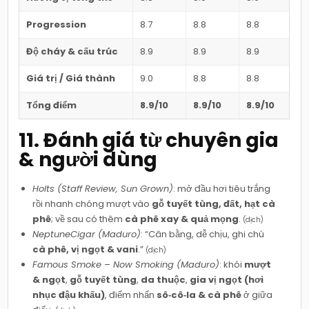
Progression
8.7
8.8
8.8
Độ cháy & cấu trúc
8.9
8.9
8.9
Giá trị / Giá thành
9.0
8.8
8.8
Tổng điểm
8.9/10
8.9/10
8.9/10
11. Đánh giá từ chuyên gia
& người dùng
Holts (Staff Review, Sun Grown)
: mở đầu hơi tiêu trắng
rồi nhanh chóng mượt vào
gỗ tuyết tùng, đất, hạt cà
phê
; về sau có thêm
cà phê xay & quả mọng
.
(dịch)
NeptuneCigar (Maduro)
: “Cân bằng, dễ chịu, ghi chú
cà phê, vị ngọt & vani
.”
(dịch)
Famous Smoke – Now Smoking (Maduro)
: khói
mượt
& ngọt
,
gỗ tuyết tùng
,
da thuộc
,
gia vị ngọt (hơi
nhục đậu khấu)
, điểm nhấn
sô‑cô‑la & cà phê
ở giữa