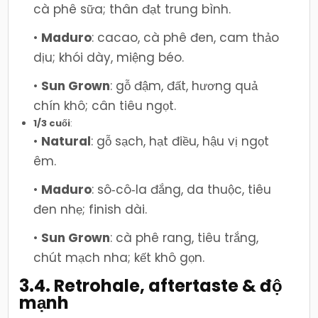
cà phê sữa; thân đạt trung bình.
•
Maduro
: cacao, cà phê đen, cam thảo
dịu; khói dày, miệng béo.
•
Sun Grown
: gỗ đậm, đất, hương quả
chín khô; cân tiêu ngọt.
1/3 cuối
:
•
Natural
: gỗ sạch, hạt điều, hậu vị ngọt
êm.
•
Maduro
: sô‑cô‑la đắng, da thuộc, tiêu
đen nhẹ; finish dài.
•
Sun Grown
: cà phê rang, tiêu trắng,
chút mạch nha; kết khô gọn.
3.4. Retrohale, aftertaste & độ
mạnh