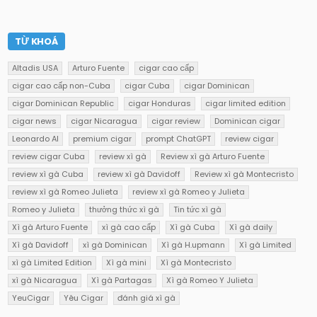
TỪ KHOÁ
Altadis USA
Arturo Fuente
cigar cao cấp
cigar cao cấp non-Cuba
cigar Cuba
cigar Dominican
cigar Dominican Republic
cigar Honduras
cigar limited edition
cigar news
cigar Nicaragua
cigar review
Dominican cigar
Leonardo AI
premium cigar
prompt ChatGPT
review cigar
review cigar Cuba
review xì gà
Review xì gà Arturo Fuente
review xì gà Cuba
review xì gà Davidoff
Review xì gà Montecristo
review xì gà Romeo Julieta
review xì gà Romeo y Julieta
Romeo y Julieta
thưởng thức xì gà
Tin tức xì gà
Xì gà Arturo Fuente
xì gà cao cấp
Xì gà Cuba
Xì gà daily
Xì gà Davidoff
xì gà Dominican
Xì gà H.upmann
Xì gà Limited
xì gà Limited Edition
Xì gà mini
Xì gà Montecristo
xì gà Nicaragua
Xì gà Partagas
Xì gà Romeo Y Julieta
YeuCigar
Yêu Cigar
đánh giá xì gà