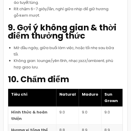
áo tuyết tùng.
Rít chậm 6–7 giây/lần, nghỉ giữa nhịp để giữ hương
gỗ‑kem mượt.
9. Gợi ý không gian & thời
điểm thưởng thức
Mở đầu ngày, giữa buổi làm việc, hoặc tối nhẹ sau bữa
tối.
Không gian: lounge/yên tĩnh, nhạc jazz/ambient; phù
hợp giao lưu.
10. Chấm điểm
Tiêu chí
Natural
Maduro
Sun
Grown
Hình thức & hoàn
9.0
9.0
9.0
thiện
Hương vị tổng thể
8.8
8.9
8.9