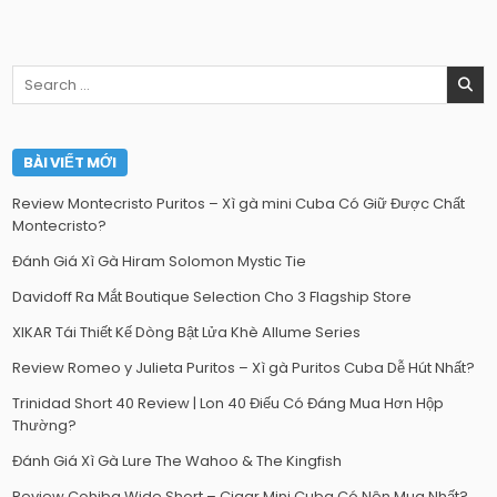
Search
for:
BÀI VIẾT MỚI
Review Montecristo Puritos – Xì gà mini Cuba Có Giữ Được Chất
Montecristo?
Đánh Giá Xì Gà Hiram Solomon Mystic Tie
Davidoff Ra Mắt Boutique Selection Cho 3 Flagship Store
XIKAR Tái Thiết Kế Dòng Bật Lửa Khè Allume Series
Review Romeo y Julieta Puritos – Xì gà Puritos Cuba Dễ Hút Nhất?
Trinidad Short 40 Review | Lon 40 Điếu Có Đáng Mua Hơn Hộp
Thường?
Đánh Giá Xì Gà Lure The Wahoo & The Kingfish
Review Cohiba Wide Short – Cigar Mini Cuba Có Nên Mua Nhất?