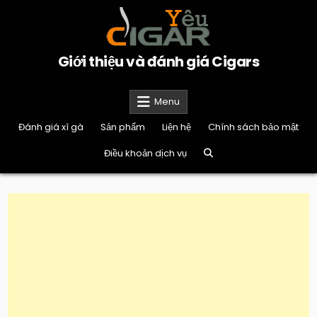
Skip
to
content
Giới thiệu và đánh giá Cigars
Menu
Đánh giá xì gà
Sản phẩm
Liện hệ
Chính sách bảo mật
Điều khoản dịch vụ