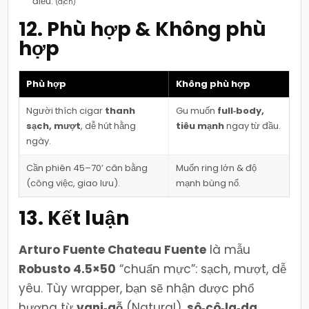
điếu.
(dịch)
12. Phù hợp & Không phù
hợp
Phù hợp
Không phù hợp
Người thích cigar
thanh
Gu muốn
full‑body,
sạch, mượt
, dễ hút hằng
tiêu mạnh
ngay từ đầu.
ngày.
Cần phiên 45–70’ cân bằng
Muốn ring lớn & độ
(công việc, giao lưu).
mạnh bùng nổ.
13. Kết luận
Arturo Fuente Chateau Fuente
là mẫu
Robusto 4.5×50
“chuẩn mực”: sạch, mượt, dễ
yêu. Tùy wrapper, bạn sẽ nhận được phổ
hương từ
vani‑gỗ
(Natural),
sô‑cô‑la‑da