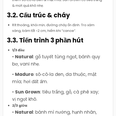
& mứt quả khô nhẹ.
3.2. Cấu trúc & cháy
Rít thoáng, khói mịn; đường cháy ổn định. Tro xám
sáng, bám tốt ~2 cm, hiếm khi “canoe”.
3.3. Tiến trình 3 phần hút
1/3 đầu
:
•
Natural
: gỗ tuyết tùng ngọt, bánh quy
bơ, vani nhẹ.
•
Maduro
: sô‑cô‑la đen, da thuộc, mật
mía; hơi đất ẩm.
•
Sun Grown
: tiêu trắng, gỗ, cà phê xay;
vị ngọt khô.
2/3 giữa
:
•
Natural
: bánh mì nướng, hạnh nhân,