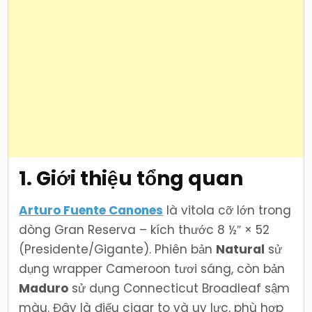
1. Giới thiệu tổng quan
Arturo Fuente Canones
là vitola cỡ lớn trong
dòng Gran Reserva – kích thước 8 ½″ × 52
(Presidente/Gigante). Phiên bản
Natural
sử
dụng wrapper Cameroon tươi sáng, còn bản
Maduro
sử dụng Connecticut Broadleaf sậm
màu. Đây là điếu cigar to và uy lực, phù hợp