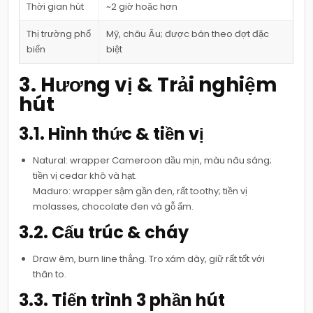
Thời gian hút
~2 giờ hoặc hơn
Thị trường phổ
Mỹ, châu Âu; được bán theo đợt đặc
biến
biệt
3. Hương vị & Trải nghiệm
hút
3.1. Hình thức & tiền vị
Natural: wrapper Cameroon dầu mịn, màu nâu sáng;
tiền vị cedar khô và hạt.
Maduro: wrapper sậm gần đen, rất toothy; tiền vị
molasses, chocolate đen và gỗ ẩm.
3.2. Cấu trúc & cháy
Draw êm, burn line thẳng. Tro xám dày, giữ rất tốt với
thân to.
3.3. Tiến trình 3 phần hút