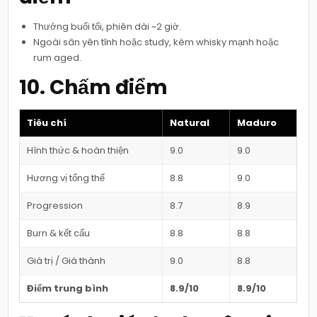
Thưởng buổi tối, phiên dài ~2 giờ.
Ngoài sân yên tĩnh hoặc study, kèm whisky mạnh hoặc
rum aged.
10. Chấm điểm
Tiêu chí
Natural
Maduro
Hình thức & hoàn thiện
9.0
9.0
Hương vị tổng thể
8.8
9.0
Progression
8.7
8.9
Burn & kết cấu
8.8
8.8
Giá trị / Giá thành
9.0
8.8
Điểm trung bình
8.9/10
8.9/10