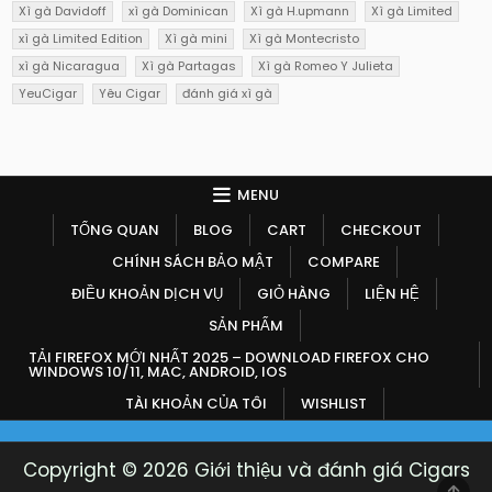
Xì gà Davidoff
xì gà Dominican
Xì gà H.upmann
Xì gà Limited
xì gà Limited Edition
Xì gà mini
Xì gà Montecristo
xì gà Nicaragua
Xì gà Partagas
Xì gà Romeo Y Julieta
YeuCigar
Yêu Cigar
đánh giá xì gà
MENU
TỔNG QUAN
BLOG
CART
CHECKOUT
CHÍNH SÁCH BẢO MẬT
COMPARE
ĐIỀU KHOẢN DỊCH VỤ
GIỎ HÀNG
LIỆN HỆ
SẢN PHẨM
TẢI FIREFOX MỚI NHẤT 2025 – DOWNLOAD FIREFOX CHO
WINDOWS 10/11, MAC, ANDROID, IOS
TÀI KHOẢN CỦA TÔI
WISHLIST
Copyright © 2026 Giới thiệu và đánh giá Cigars
SCR