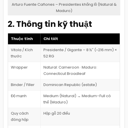
Arturo Fuente Cañones – Presidentes khổng lồ (Natural &
Maduro)
2. Thông tin kỹ thuật
Thuộc tính
Chi tiết
Vitola / Kích
Presidente / Gigante – 8 ½″ (~216 mm) ×
thước
52 RG
Wrapper
Natural: Cameroon · Maduro:
Connecticut Broadleaf
Binder / Filler
Dominican Republic (estate)
Độ mạnh
Medium (Natural) → Medium–Full có
thể (Maduro)
Quy cách
Hộp gỗ 20 điếu
đóng hộp