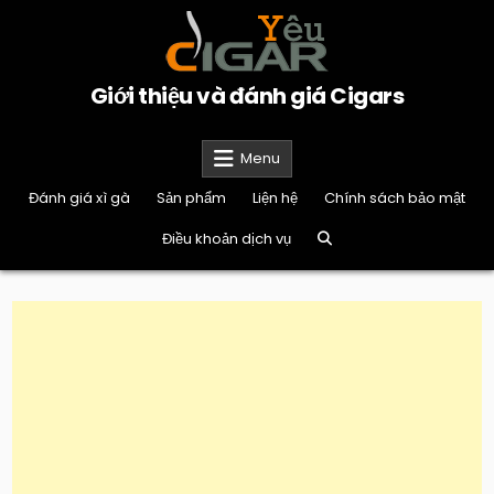
Skip
to
content
Giới thiệu và đánh giá Cigars
Menu
Đánh giá xì gà
Sản phẩm
Liện hệ
Chính sách bảo mật
Điều khoản dịch vụ