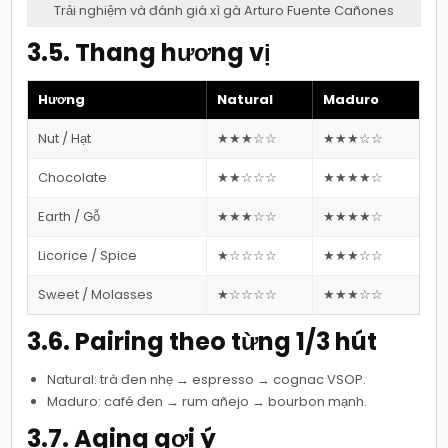
Trải nghiệm và đánh giá xì gà Arturo Fuente Cañones
3.5. Thang hương vị
Hương
Natural
Maduro
Nut / Hạt
★★★☆☆
★★★☆☆
Chocolate
★★☆☆☆
★★★★☆
Earth / Gỗ
★★★☆☆
★★★★☆
Licorice / Spice
★☆☆☆☆
★★★☆☆
Sweet / Molasses
★☆☆☆☆
★★★☆☆
3.6. Pairing theo từng 1/3 hút
Natural: trà đen nhẹ → espresso → cognac VSOP.
Maduro: café đen → rum añejo → bourbon mạnh.
3.7. Aging gợi ý