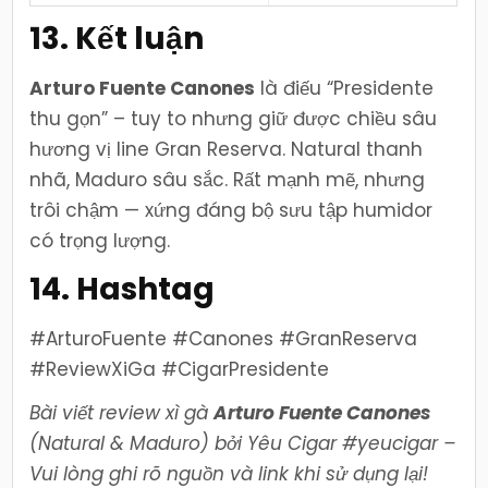
13. Kết luận
Arturo Fuente Canones
là điếu “Presidente
thu gọn” – tuy to nhưng giữ được chiều sâu
hương vị line Gran Reserva. Natural thanh
nhã, Maduro sâu sắc. Rất mạnh mẽ, nhưng
trôi chậm — xứng đáng bộ sưu tập humidor
có trọng lượng.
14. Hashtag
#ArturoFuente #Canones #GranReserva
#ReviewXiGa #CigarPresidente
Bài viết review xì gà
Arturo Fuente Canones
(Natural & Maduro) bởi Yêu Cigar #yeucigar –
Vui lòng ghi rõ nguồn và link khi sử dụng lại!