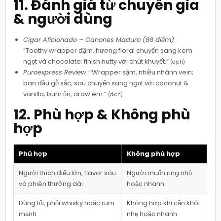
11. Đánh giá từ chuyên gia
& người dùng
Cigar Aficionado – Canones Maduro (88 điểm)
:
“Toothy wrapper đậm, hương floral chuyển sang kem
ngọt và chocolate; finish nutty với chút khuyết.”
(dịch)
Puroexpress Review
: “Wrapper sậm, nhiều nhánh vein;
ban đầu gỗ sắc, sau chuyển sang ngọt với coconut &
vanilla; burn ổn, draw êm.”
(dịch)
12. Phù hợp & Không phù
hợp
Phù hợp
Không phù hợp
Người thích điếu lớn, flavor sâu
Người muốn ring nhỏ
và phiên thưởng dài
hoặc nhanh
Dùng tối, phối whisky hoặc rum
Không hợp khi cần khói
mạnh
nhẹ hoặc nhanh