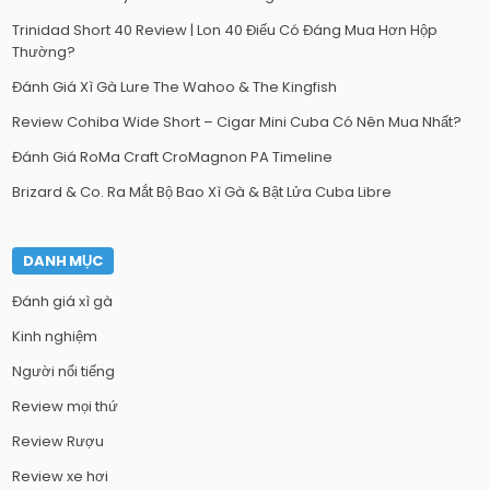
Trinidad Short 40 Review | Lon 40 Điếu Có Đáng Mua Hơn Hộp
Thường?
Đánh Giá Xì Gà Lure The Wahoo & The Kingfish
Review Cohiba Wide Short – Cigar Mini Cuba Có Nên Mua Nhất?
Đánh Giá RoMa Craft CroMagnon PA Timeline
Brizard & Co. Ra Mắt Bộ Bao Xì Gà & Bật Lửa Cuba Libre
DANH MỤC
Đánh giá xì gà
Kinh nghiệm
Người nổi tiếng
Review mọi thứ
Review Rượu
Review xe hơi