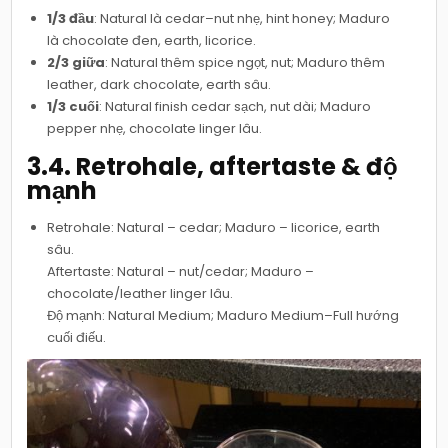
1/3 đầu
: Natural là cedar–nut nhẹ, hint honey; Maduro
là chocolate đen, earth, licorice.
2/3 giữa
: Natural thêm spice ngọt, nut; Maduro thêm
leather, dark chocolate, earth sâu.
1/3 cuối
: Natural finish cedar sạch, nut dài; Maduro
pepper nhẹ, chocolate linger lâu.
3.4. Retrohale, aftertaste & độ
mạnh
Retrohale: Natural – cedar; Maduro – licorice, earth
sâu.
Aftertaste: Natural – nut/cedar; Maduro –
chocolate/leather linger lâu.
Độ mạnh: Natural Medium; Maduro Medium–Full hướng
cuối điếu.