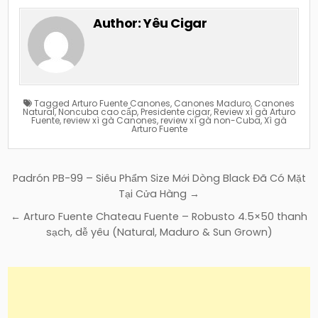
Author:
Yêu Cigar
Tagged
Arturo Fuente Canones
,
Canones Maduro
,
Canones
Natural
,
Noncuba cao cấp
,
Presidente cigar
,
Review xì gà Arturo
Fuente
,
review xì gà Canones
,
review xì gà non-Cuba
,
Xì gà
Arturo Fuente
Điều
Padrón PB-99 – Siêu Phẩm Size Mới Dòng Black Đã Có Mặt
hướng
Tại Cửa Hàng →
bài
← Arturo Fuente Chateau Fuente – Robusto 4.5×50 thanh
viết
sạch, dễ yêu (Natural, Maduro & Sun Grown)