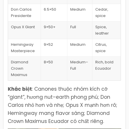
Don Carlos
6.5×50
Medium
Cedar,
Presidente
spice
Opus X Giant
9×50+
Full
Spice,
leather
Hemingway
9×52
Medium
Citrus,
Masterpiece
spice
Diamond
8×50
Medium–
Rich, bold
Crown
Full
Ecuador
Maximus
Khác biệt
: Canones thuộc nhóm kích cỡ
“giant”, hương nut–earth phong phú; Don
Carlos nhỏ hơn và nhẹ; Opus X mạnh hơn rõ;
Hemingway mang flavor sáng; Diamond
Crown Maximus Ecuador có chất riêng.