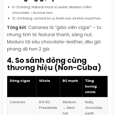
6–12 tháng: Natural mượt vị cedar; Maduro mềm
chocolate – licorice hơn.
12–24 tháng: cả hai tròn vị, finish mịn và khói mượt hơn.
Tổng kết
: Canones là “giáo viên cigar” – to
nhưng tinh tế. Natural thanh, sáng nut;
Maduro tối sâu chocolate–leather, đều giữ
phong độ hơn 2 giờ.
4. So sánh dòng cùng
thương hiệu (Non-Cuba)
Dòng cigar
Vitola
Độ mạnh
Tầng
hương
chính
Canones
8.5×52
Medium
Nutty,
Presidente
→ Med-
chocolate,
Full
earth