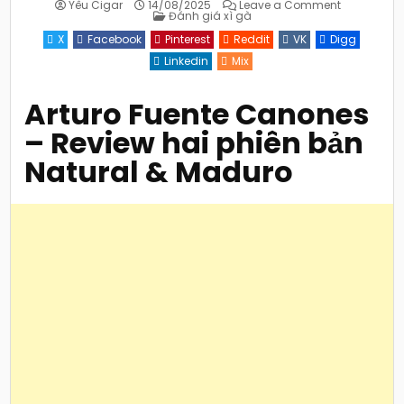
on
Yêu Cigar
14/08/2025
Leave a Comment
Posted
Arturo
Đánh giá xì gà
in
Fuente
Cañones
X
Facebook
Pinterest
Reddit
VK
Digg
–
Presidentes
Linkedin
Mix
khổng
lồ
(Natural
&
Arturo Fuente Canones
Maduro)
– Review hai phiên bản
Natural & Maduro