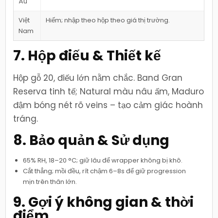
Âu
Việt
Hiếm; nhập theo hộp theo giá thị trường.
Nam
7. Hộp điếu & Thiết kế
Hộp gỗ 20, điếu lớn nằm chắc. Band Gran
Reserva tinh tế; Natural màu nâu ấm, Maduro
đậm bóng nét rõ veins – tạo cảm giác hoành
tráng.
8. Bảo quản & Sử dụng
65% RH, 18–20 °C; giữ lâu để wrapper không bị khô.
Cắt thẳng; mồi đều, rít chậm 6–8s để giữ progression
mịn trên thân lớn.
9. Gợi ý không gian & thời
điểm