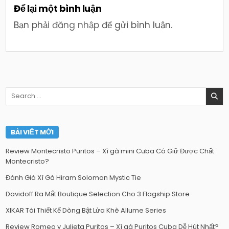
Để lại một bình luận
Bạn phải
đăng nhập
để gửi bình luận.
Search
for:
BÀI VIẾT MỚI
Review Montecristo Puritos – Xì gà mini Cuba Có Giữ Được Chất
Montecristo?
Đánh Giá Xì Gà Hiram Solomon Mystic Tie
Davidoff Ra Mắt Boutique Selection Cho 3 Flagship Store
XIKAR Tái Thiết Kế Dòng Bật Lửa Khè Allume Series
Review Romeo y Julieta Puritos – Xì gà Puritos Cuba Dễ Hút Nhất?