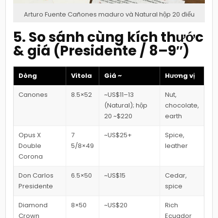
Arturo Fuente Cañones maduro và Natural hộp 20 điếu
5. So sánh cùng kích thước
& giá (Presidente / 8–9″)
Dòng
Vitola
Giá ~
Hương vị
Canones
8.5×52
~US$11–13
Nut,
(Natural); hộp
chocolate,
20 ~$220
earth
Opus X
7
~US$25+
Spice,
Double
5/8×49
leather
Corona
Don Carlos
6.5×50
~US$15
Cedar,
Presidente
spice
Diamond
8×50
~US$20
Rich
Crown
Ecuador