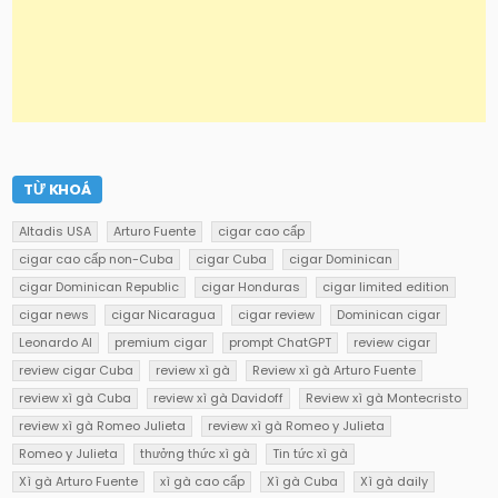
TỪ KHOÁ
Altadis USA
Arturo Fuente
cigar cao cấp
cigar cao cấp non-Cuba
cigar Cuba
cigar Dominican
cigar Dominican Republic
cigar Honduras
cigar limited edition
cigar news
cigar Nicaragua
cigar review
Dominican cigar
Leonardo AI
premium cigar
prompt ChatGPT
review cigar
review cigar Cuba
review xì gà
Review xì gà Arturo Fuente
review xì gà Cuba
review xì gà Davidoff
Review xì gà Montecristo
review xì gà Romeo Julieta
review xì gà Romeo y Julieta
Romeo y Julieta
thưởng thức xì gà
Tin tức xì gà
Xì gà Arturo Fuente
xì gà cao cấp
Xì gà Cuba
Xì gà daily