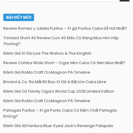
BÀI VIẾT MỚI
Review Romeo y Julieta Puritos – Xì gà Puritos Cuba Dễ Hút Nhất?
Trinidad Short 40 Review | Lon 40 Điếu Có Đáng Mua Hơn Hộp
Thường?
Đánh Giá Xì Gà Lure The Wahoo & The Kingfish
Review Cohiba Wide Short – Cigar Mini Cuba Có Nên Mua Nhất?
Đánh Giá RoMa Craft CroMagnon PA Timeline
Brizard & Co. Ra Mắt Bộ Bao Xì Gà & Bật Lửa Cuba Libre
Đánh Giá OZ Family Cigars World Cup 2026 Limited Edition
Đánh Giá RoMa Craft CroMagnon PA Timeline
Partagás Puritos – Xì gà Purito Cuba Có Đậm Chất Partagás
Không?
Đánh Giá ADVentura Blue-Eyed Jack’s Revenge Patapalo