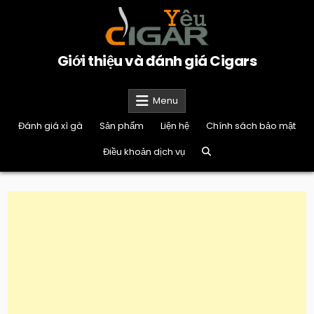
Skip
to
content
Giới thiệu và đánh giá Cigars
Menu
Đánh giá xì gà
Sản phẩm
Liện hệ
Chính sách bảo mật
Điều khoản dịch vụ