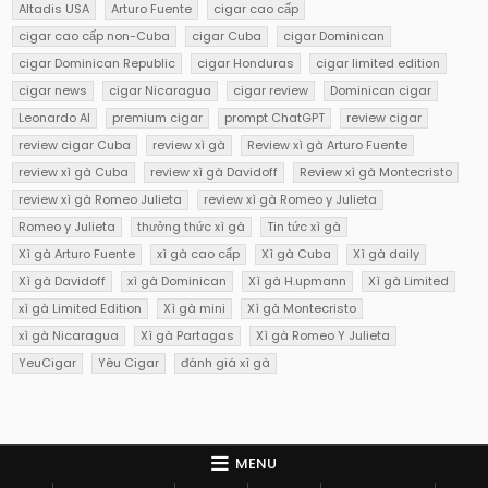
Altadis USA
Arturo Fuente
cigar cao cấp
cigar cao cấp non-Cuba
cigar Cuba
cigar Dominican
cigar Dominican Republic
cigar Honduras
cigar limited edition
cigar news
cigar Nicaragua
cigar review
Dominican cigar
Leonardo AI
premium cigar
prompt ChatGPT
review cigar
review cigar Cuba
review xì gà
Review xì gà Arturo Fuente
review xì gà Cuba
review xì gà Davidoff
Review xì gà Montecristo
review xì gà Romeo Julieta
review xì gà Romeo y Julieta
Romeo y Julieta
thưởng thức xì gà
Tin tức xì gà
Xì gà Arturo Fuente
xì gà cao cấp
Xì gà Cuba
Xì gà daily
Xì gà Davidoff
xì gà Dominican
Xì gà H.upmann
Xì gà Limited
xì gà Limited Edition
Xì gà mini
Xì gà Montecristo
xì gà Nicaragua
Xì gà Partagas
Xì gà Romeo Y Julieta
YeuCigar
Yêu Cigar
đánh giá xì gà
MENU