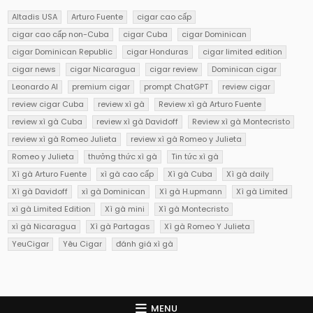
Altadis USA
Arturo Fuente
cigar cao cấp
cigar cao cấp non-Cuba
cigar Cuba
cigar Dominican
cigar Dominican Republic
cigar Honduras
cigar limited edition
cigar news
cigar Nicaragua
cigar review
Dominican cigar
Leonardo AI
premium cigar
prompt ChatGPT
review cigar
review cigar Cuba
review xì gà
Review xì gà Arturo Fuente
review xì gà Cuba
review xì gà Davidoff
Review xì gà Montecristo
review xì gà Romeo Julieta
review xì gà Romeo y Julieta
Romeo y Julieta
thưởng thức xì gà
Tin tức xì gà
Xì gà Arturo Fuente
xì gà cao cấp
Xì gà Cuba
Xì gà daily
Xì gà Davidoff
xì gà Dominican
Xì gà H.upmann
Xì gà Limited
xì gà Limited Edition
Xì gà mini
Xì gà Montecristo
xì gà Nicaragua
Xì gà Partagas
Xì gà Romeo Y Julieta
YeuCigar
Yêu Cigar
đánh giá xì gà
MENU