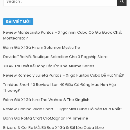
for:
BÀI VIẾT MỚI
Review Montecristo Puritos – Xì gà mini Cuba Có Giữ Được Chất
Montecristo?
Đánh Giá Xì Gà Hiram Solomon Mystic Tie
Davidoff Ra Mắt Boutique Selection Cho 3 Flagship Store
XIKAR Tái Thiết Kế Dòng Bật Lửa Khè Allume Series
Review Romeo y Julieta Puritos – Xì gà Puritos Cuba Dễ Hút Nhất?
Trinidad Short 40 Review | Lon 40 Điếu Có Đáng Mua Hơn Hộp
Thường?
Đánh Giá Xì Gà Lure The Wahoo & The Kingfish
Review Cohiba Wide Short – Cigar Mini Cuba Có Nên Mua Nhất?
Đánh Giá RoMa Craft CroMagnon PA Timeline
Brizard & Co. Ra Mắt Bộ Bao Xì Gà & Bật Lửa Cuba Libre