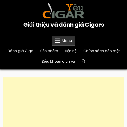
Skip
to
content
Giới thiệu và đánh giá Cigars
Menu
Đánh giá xì gà
Sản phẩm
Liện hệ
Chính sách bảo mật
Điều khoản dịch vụ