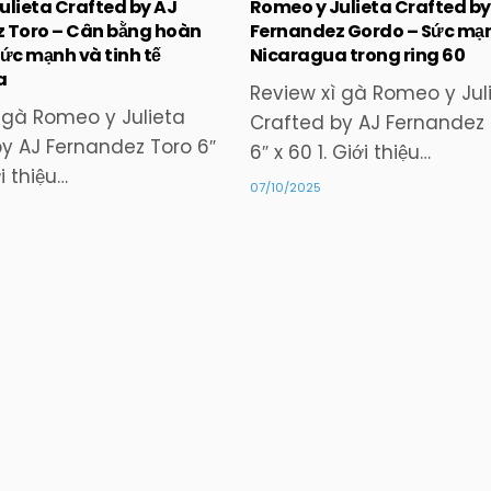
ulieta Crafted by AJ
Romeo y Julieta Crafted by
 Toro – Cân bằng hoàn
Fernandez Gordo – Sức mạ
ức mạnh và tinh tế
Nicaragua trong ring 60
a
Review xì gà Romeo y Jul
 gà Romeo y Julieta
Crafted by AJ Fernandez
y AJ Fernandez Toro 6″
6″ x 60 1. Giới thiệu…
ới thiệu…
07/10/2025