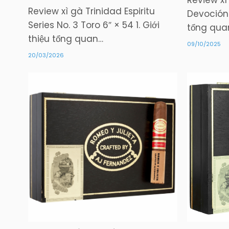
Review xì
Review xì gà Trinidad Espiritu
Devoción T
Series No. 3 Toro 6″ × 54 1. Giới
tổng qua
thiệu tổng quan…
09/10/2025
20/03/2026
Posted
in