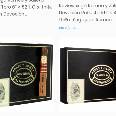
 gà Romeo y Julieta
Review xì gà Romeo y Jul
oro 6″ × 52 1. Giới thiệu
Devoción Robusto 5.5″ × 48
n Devoción…
thiệu tổng quan Romeo…
09/10/2025
Posted
Posted
in
in