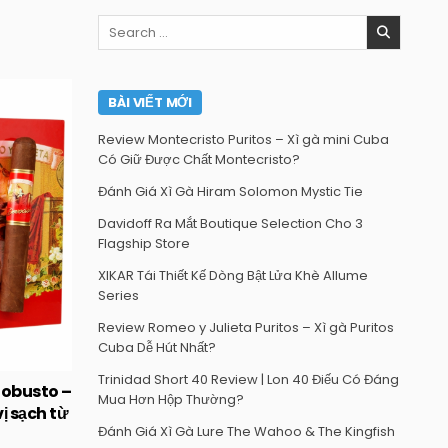
Search
for:
BÀI VIẾT MỚI
Review Montecristo Puritos – Xì gà mini Cuba
Có Giữ Được Chất Montecristo?
Đánh Giá Xì Gà Hiram Solomon Mystic Tie
Davidoff Ra Mắt Boutique Selection Cho 3
Flagship Store
XIKAR Tái Thiết Kế Dòng Bật Lửa Khè Allume
Series
Review Romeo y Julieta Puritos – Xì gà Puritos
Cuba Dễ Hút Nhất?
Trinidad Short 40 Review | Lon 40 Điếu Có Đáng
Robusto –
Mua Hơn Hộp Thường?
ị sạch từ
Đánh Giá Xì Gà Lure The Wahoo & The Kingfish