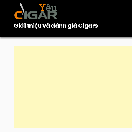
Skip
to
content
Giới thiệu và đánh giá Cigars