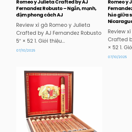
Romeo y J
Romeo y Julieta Crafted by AJ
Fernandez
Fernandez Robusto – Ngắn, mạnh,
hảo giữa s
đậm phong cách AJ
Nicaragu
Review xì gà Romeo y Julieta
Review xì
Crafted by AJ Fernandez Robusto
Crafted b
5″ × 52 1. Giới thiệu…
× 52 1. Gi
07/10/2025
07/10/2025
Posted
in