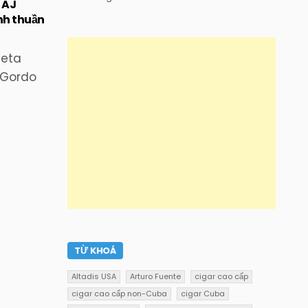
 AJ
nh thuần
ieta
 Gordo
TỪ KHOÁ
Altadis USA
Arturo Fuente
cigar cao cấp
cigar cao cấp non-Cuba
cigar Cuba