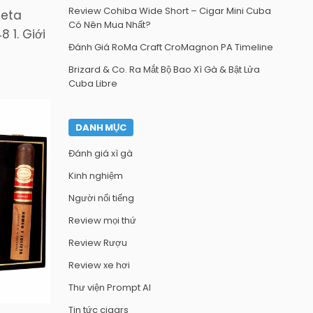
Review Cohiba Wide Short – Cigar Mini Cuba
ieta
Có Nên Mua Nhất?
 1. Giới
Đánh Giá RoMa Craft CroMagnon PA Timeline
Brizard & Co. Ra Mắt Bộ Bao Xì Gà & Bật Lửa
Cuba Libre
DANH MỤC
Đánh giá xì gà
Kinh nghiệm
Người nổi tiếng
Review mọi thứ
Review Rượu
Review xe hơi
Thư viện Prompt AI
Tin tức cigars