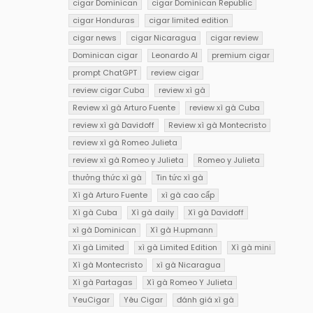
cigar Dominican
cigar Dominican Republic
cigar Honduras
cigar limited edition
cigar news
cigar Nicaragua
cigar review
Dominican cigar
Leonardo AI
premium cigar
prompt ChatGPT
review cigar
review cigar Cuba
review xì gà
Review xì gà Arturo Fuente
review xì gà Cuba
review xì gà Davidoff
Review xì gà Montecristo
review xì gà Romeo Julieta
review xì gà Romeo y Julieta
Romeo y Julieta
thưởng thức xì gà
Tin tức xì gà
Xì gà Arturo Fuente
xì gà cao cấp
Xì gà Cuba
Xì gà daily
Xì gà Davidoff
xì gà Dominican
Xì gà H.upmann
Xì gà Limited
xì gà Limited Edition
Xì gà mini
Xì gà Montecristo
xì gà Nicaragua
Xì gà Partagas
Xì gà Romeo Y Julieta
YeuCigar
Yêu Cigar
đánh giá xì gà