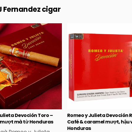
J Fernandez cigar
Posted
Posted
in
in
ulieta Devoción Toro –
Romeo y Julieta Devoción 
 mượt mà từ Honduras
Café & caramel mượt, hậu v
Honduras