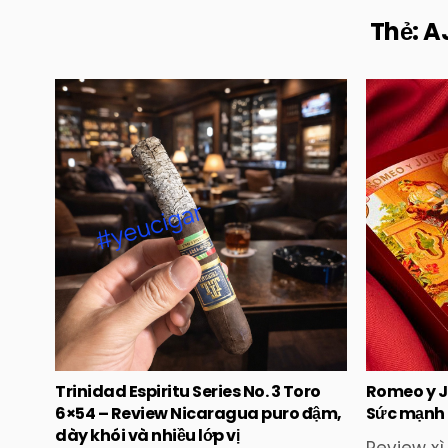
Thẻ:
A
Posted
in
Trinidad Espiritu Series No. 3 Toro
Romeo y J
6×54 – Review Nicaragua puro đậm,
Sức mạnh
dày khói và nhiều lớp vị