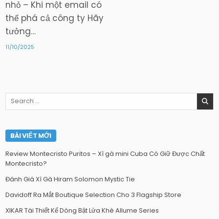
nhỏ – Khi một email có
thể phá cả công ty Hãy
tưởng…
11/10/2025
Search
for:
BÀI VIẾT MỚI
Review Montecristo Puritos – Xì gà mini Cuba Có Giữ Được Chất
Montecristo?
Đánh Giá Xì Gà Hiram Solomon Mystic Tie
Davidoff Ra Mắt Boutique Selection Cho 3 Flagship Store
XIKAR Tái Thiết Kế Dòng Bật Lửa Khè Allume Series