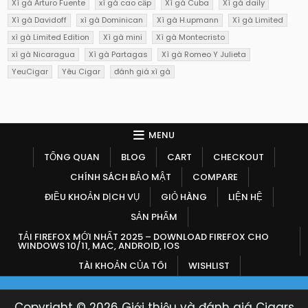
Xì gà Arturo Fuente
xì gà cao cấp
Xì gà Cuba
Xì gà daily
Xì gà Davidoff
xì gà Dominican
Xì gà H.upmann
Xì gà Limited
xì gà Limited Edition
Xì gà mini
Xì gà Montecristo
xì gà Nicaragua
Xì gà Partagas
Xì gà Romeo Y Julieta
YeuCigar
Yêu Cigar
đánh giá xì gà
MENU
TỔNG QUAN
BLOG
CART
CHECKOUT
CHÍNH SÁCH BẢO MẬT
COMPARE
ĐIỀU KHOẢN DỊCH VỤ
GIỎ HÀNG
LIỆN HỆ
SẢN PHẨM
TẢI FIREFOX MỚI NHẤT 2025 – DOWNLOAD FIREFOX CHO
WINDOWS 10/11, MAC, ANDROID, IOS
TÀI KHOẢN CỦA TÔI
WISHLIST
Copyright © 2026 Giới thiệu và đánh giá Cigars