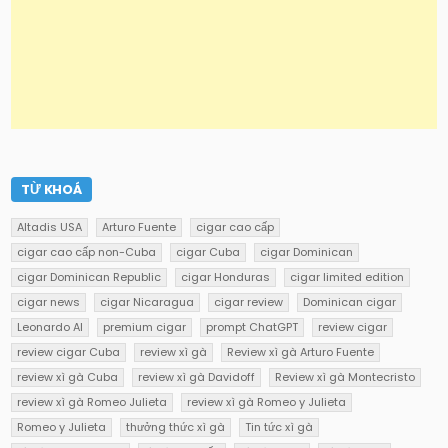
TỪ KHOÁ
Altadis USA
Arturo Fuente
cigar cao cấp
cigar cao cấp non-Cuba
cigar Cuba
cigar Dominican
cigar Dominican Republic
cigar Honduras
cigar limited edition
cigar news
cigar Nicaragua
cigar review
Dominican cigar
Leonardo AI
premium cigar
prompt ChatGPT
review cigar
review cigar Cuba
review xì gà
Review xì gà Arturo Fuente
review xì gà Cuba
review xì gà Davidoff
Review xì gà Montecristo
review xì gà Romeo Julieta
review xì gà Romeo y Julieta
Romeo y Julieta
thưởng thức xì gà
Tin tức xì gà