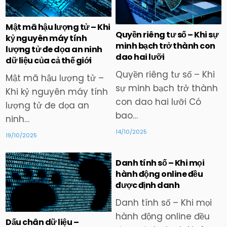
in
in
Mật mã hậu lượng tử – Khi
Quyền riêng tư số – Khi sự
kỷ nguyên máy tính
minh bạch trở thành con
lượng tử đe dọa an ninh
dao hai lưỡi
dữ liệu của cả thế giới
Quyền riêng tư số – Khi
Mật mã hậu lượng tử –
sự minh bạch trở thành
Khi kỷ nguyên máy tính
con dao hai lưỡi Có
lượng tử đe dọa an
bao…
ninh…
14/10/2025
19/10/2025
Danh tính số – Khi mọi
hành động online đều
được định danh
Posted
Posted
in
in
Danh tính số – Khi mọi
hành động online đều
Dấu chân dữ liệu –