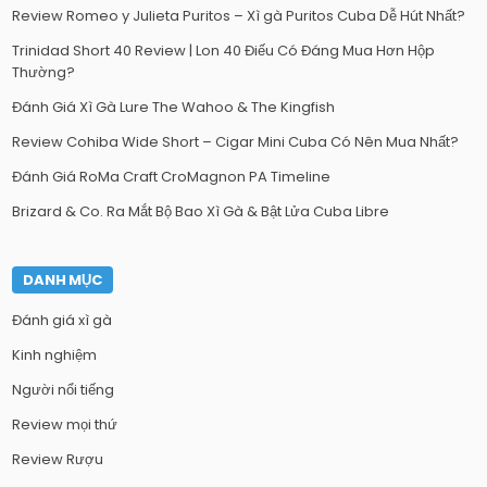
Review Romeo y Julieta Puritos – Xì gà Puritos Cuba Dễ Hút Nhất?
Trinidad Short 40 Review | Lon 40 Điếu Có Đáng Mua Hơn Hộp
Thường?
Đánh Giá Xì Gà Lure The Wahoo & The Kingfish
Review Cohiba Wide Short – Cigar Mini Cuba Có Nên Mua Nhất?
Đánh Giá RoMa Craft CroMagnon PA Timeline
Brizard & Co. Ra Mắt Bộ Bao Xì Gà & Bật Lửa Cuba Libre
DANH MỤC
Đánh giá xì gà
Kinh nghiệm
Người nổi tiếng
Review mọi thứ
Review Rượu