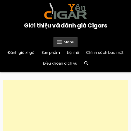
Skip
to
content
Giới thiệu và đánh giá Cigars
Menu
Đánh giá xì gà
Sản phẩm
Liện hệ
Chính sách bảo mật
Điều khoản dịch vụ