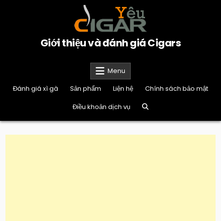
Skip
to
content
Giới thiệu và đánh giá Cigars
Menu
Đánh giá xì gà
Sản phẩm
Liện hệ
Chính sách bảo mật
Điều khoản dịch vụ