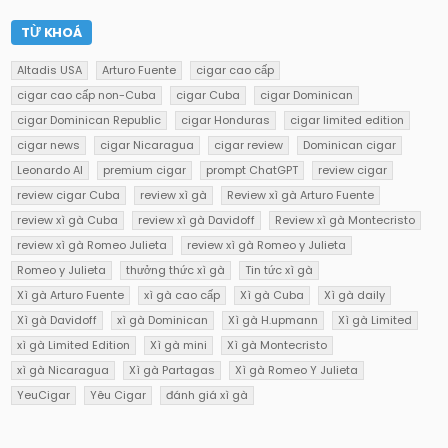
TỪ KHOÁ
Altadis USA
Arturo Fuente
cigar cao cấp
cigar cao cấp non-Cuba
cigar Cuba
cigar Dominican
cigar Dominican Republic
cigar Honduras
cigar limited edition
cigar news
cigar Nicaragua
cigar review
Dominican cigar
Leonardo AI
premium cigar
prompt ChatGPT
review cigar
review cigar Cuba
review xì gà
Review xì gà Arturo Fuente
review xì gà Cuba
review xì gà Davidoff
Review xì gà Montecristo
review xì gà Romeo Julieta
review xì gà Romeo y Julieta
Romeo y Julieta
thưởng thức xì gà
Tin tức xì gà
Xì gà Arturo Fuente
xì gà cao cấp
Xì gà Cuba
Xì gà daily
Xì gà Davidoff
xì gà Dominican
Xì gà H.upmann
Xì gà Limited
xì gà Limited Edition
Xì gà mini
Xì gà Montecristo
xì gà Nicaragua
Xì gà Partagas
Xì gà Romeo Y Julieta
YeuCigar
Yêu Cigar
đánh giá xì gà