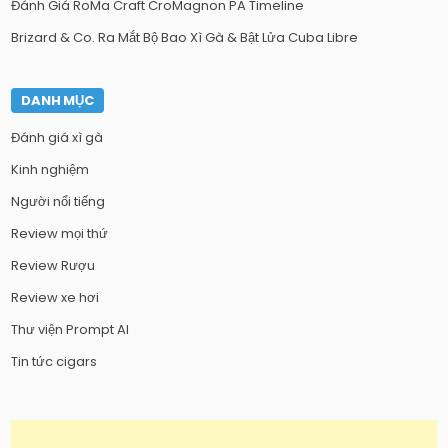
Đánh Giá RoMa Craft CroMagnon PA Timeline
Brizard & Co. Ra Mắt Bộ Bao Xì Gà & Bật Lửa Cuba Libre
DANH MỤC
Đánh giá xì gà
Kinh nghiệm
Người nổi tiếng
Review mọi thứ
Review Rượu
Review xe hơi
Thư viện Prompt AI
Tin tức cigars