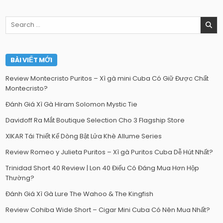
Search
for:
BÀI VIẾT MỚI
Review Montecristo Puritos – Xì gà mini Cuba Có Giữ Được Chất
Montecristo?
Đánh Giá Xì Gà Hiram Solomon Mystic Tie
Davidoff Ra Mắt Boutique Selection Cho 3 Flagship Store
XIKAR Tái Thiết Kế Dòng Bật Lửa Khè Allume Series
Review Romeo y Julieta Puritos – Xì gà Puritos Cuba Dễ Hút Nhất?
Trinidad Short 40 Review | Lon 40 Điếu Có Đáng Mua Hơn Hộp
Thường?
Đánh Giá Xì Gà Lure The Wahoo & The Kingfish
Review Cohiba Wide Short – Cigar Mini Cuba Có Nên Mua Nhất?