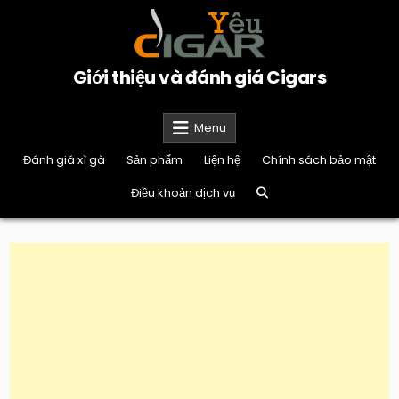
Skip
to
content
Giới thiệu và đánh giá Cigars
Menu
Đánh giá xì gà
Sản phẩm
Liện hệ
Chính sách bảo mật
Điều khoản dịch vụ