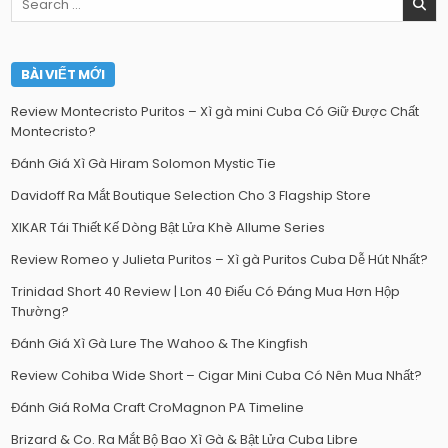
for:
BÀI VIẾT MỚI
Review Montecristo Puritos – Xì gà mini Cuba Có Giữ Được Chất
Montecristo?
Đánh Giá Xì Gà Hiram Solomon Mystic Tie
Davidoff Ra Mắt Boutique Selection Cho 3 Flagship Store
XIKAR Tái Thiết Kế Dòng Bật Lửa Khè Allume Series
Review Romeo y Julieta Puritos – Xì gà Puritos Cuba Dễ Hút Nhất?
Trinidad Short 40 Review | Lon 40 Điếu Có Đáng Mua Hơn Hộp
Thường?
Đánh Giá Xì Gà Lure The Wahoo & The Kingfish
Review Cohiba Wide Short – Cigar Mini Cuba Có Nên Mua Nhất?
Đánh Giá RoMa Craft CroMagnon PA Timeline
Brizard & Co. Ra Mắt Bộ Bao Xì Gà & Bật Lửa Cuba Libre