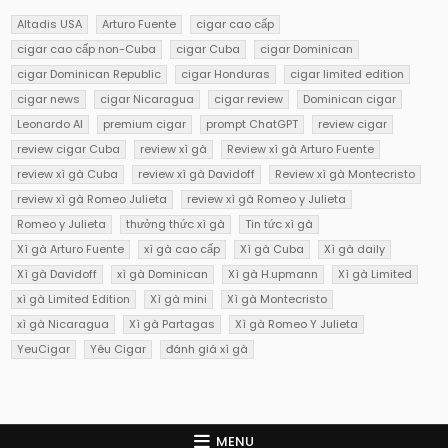
Altadis USA
Arturo Fuente
cigar cao cấp
cigar cao cấp non-Cuba
cigar Cuba
cigar Dominican
cigar Dominican Republic
cigar Honduras
cigar limited edition
cigar news
cigar Nicaragua
cigar review
Dominican cigar
Leonardo AI
premium cigar
prompt ChatGPT
review cigar
review cigar Cuba
review xì gà
Review xì gà Arturo Fuente
review xì gà Cuba
review xì gà Davidoff
Review xì gà Montecristo
review xì gà Romeo Julieta
review xì gà Romeo y Julieta
Romeo y Julieta
thưởng thức xì gà
Tin tức xì gà
Xì gà Arturo Fuente
xì gà cao cấp
Xì gà Cuba
Xì gà daily
Xì gà Davidoff
xì gà Dominican
Xì gà H.upmann
Xì gà Limited
xì gà Limited Edition
Xì gà mini
Xì gà Montecristo
xì gà Nicaragua
Xì gà Partagas
Xì gà Romeo Y Julieta
YeuCigar
Yêu Cigar
đánh giá xì gà
MENU