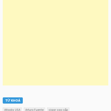
TỪ KHOÁ
Altadis USA
Arturo Fuente
cigar cao cấp