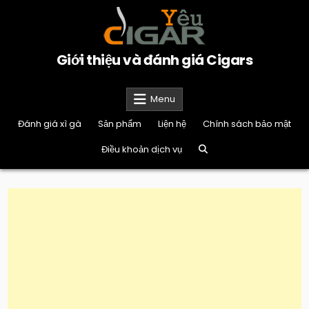
Skip
to
content
Giới thiệu và đánh giá Cigars
Menu
Đánh giá xì gà
Sản phẩm
Liện hệ
Chính sách bảo mật
Điều khoản dịch vụ