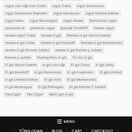
cigar cao cấp non-Cuba
cigar Cuba
cigar Dominican
cigar Dominican Republic
cigar Honduras
cigar limited edition
cigar news
cigar Nicaragua
cigar review
Dominican cigar
Leonardo AI
premium cigar
prompt ChatGPT
review cigar
review cigar Cuba
review xì gà
Review xì gà Arturo Fuente
review xì gà Cuba
review xì gà Davidoff
Review xì gà Montecristo
review xì gà Romeo Julieta
review xì gà Romeo y Julieta
Romeo y Julieta
thưởng thức xì gà
Tin tức xì gà
Xì gà Arturo Fuente
xì gà cao cấp
Xì gà Cuba
Xì gà daily
Xì gà Davidoff
xì gà Dominican
Xì gà H.upmann
Xì gà Limited
xì gà Limited Edition
Xì gà mini
Xì gà Montecristo
xì gà Nicaragua
Xì gà Partagas
Xì gà Romeo Y Julieta
YeuCigar
Yêu Cigar
đánh giá xì gà
MENU
TỔNG QUAN
BLOG
CART
CHECKOUT