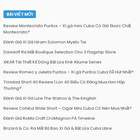
BÀI VIẾT MỚI
Review Montecristo Puritos – Xì gà mini Cuba Có Giữ Được Chất
Montecristo?
Đánh Giá Xì Gà Hiram Solomon Mystic Tie
Davidoff Ra Mắt Boutique Selection Cho 3 Flagship Store
XIKAR Tái Thiết Kế Dòng Bật Lửa Khè Allume Series
Review Romeo y Julieta Puritos – Xì gà Puritos Cuba Dễ Hút Nhất?
Trinidad Short 40 Review | Lon 40 Điếu Có Đáng Mua Hơn Hộp
Thường?
Đánh Giá Xì Gà Lure The Wahoo & The Kingfish
Review Cohiba Wide Short – Cigar Mini Cuba Có Nên Mua Nhất?
Đánh Giá RoMa Craft CroMagnon PA Timeline
Brizard & Co. Ra Mắt Bộ Bao Xì Gà & Bật Lửa Cuba Libre