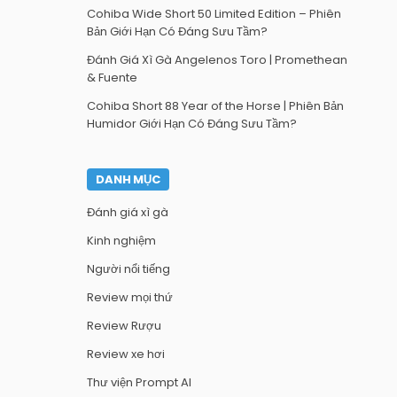
Cohiba Wide Short 50 Limited Edition – Phiên
Bản Giới Hạn Có Đáng Sưu Tầm?
Đánh Giá Xì Gà Angelenos Toro | Promethean
& Fuente
Cohiba Short 88 Year of the Horse | Phiên Bản
Humidor Giới Hạn Có Đáng Sưu Tầm?
DANH MỤC
Đánh giá xì gà
Kinh nghiệm
Người nổi tiếng
Review mọi thứ
Review Rượu
Review xe hơi
Thư viện Prompt AI