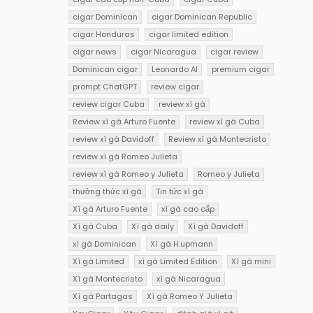
cigar Dominican
cigar Dominican Republic
cigar Honduras
cigar limited edition
cigar news
cigar Nicaragua
cigar review
Dominican cigar
Leonardo AI
premium cigar
prompt ChatGPT
review cigar
review cigar Cuba
review xì gà
Review xì gà Arturo Fuente
review xì gà Cuba
review xì gà Davidoff
Review xì gà Montecristo
review xì gà Romeo Julieta
review xì gà Romeo y Julieta
Romeo y Julieta
thưởng thức xì gà
Tin tức xì gà
Xì gà Arturo Fuente
xì gà cao cấp
Xì gà Cuba
Xì gà daily
Xì gà Davidoff
xì gà Dominican
Xì gà H.upmann
Xì gà Limited
xì gà Limited Edition
Xì gà mini
Xì gà Montecristo
xì gà Nicaragua
Xì gà Partagas
Xì gà Romeo Y Julieta