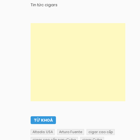
Tin tức cigars
TỪ KHOÁ
Altadis USA
Arturo Fuente
cigar cao cấp
cigar cao cấp non-Cuba
cigar Cuba