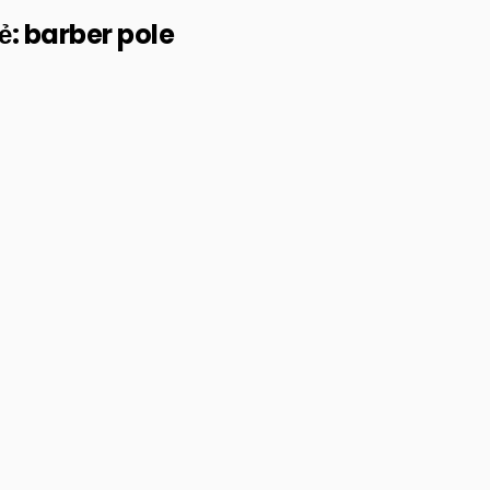
ẻ:
barber pole