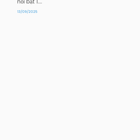
nổi bật 1….
13/09/2025