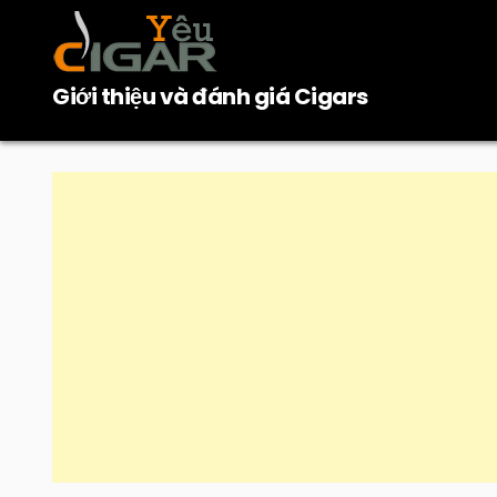
Skip
to
content
Giới thiệu và đánh giá Cigars