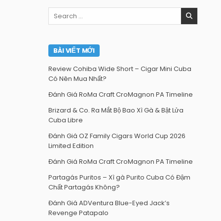
Search
for:
BÀI VIẾT MỚI
Review Cohiba Wide Short – Cigar Mini Cuba
Có Nên Mua Nhất?
Đánh Giá RoMa Craft CroMagnon PA Timeline
Brizard & Co. Ra Mắt Bộ Bao Xì Gà & Bật Lửa
Cuba Libre
Đánh Giá OZ Family Cigars World Cup 2026
Limited Edition
Đánh Giá RoMa Craft CroMagnon PA Timeline
Partagás Puritos – Xì gà Purito Cuba Có Đậm
Chất Partagás Không?
Đánh Giá ADVentura Blue-Eyed Jack’s
Revenge Patapalo