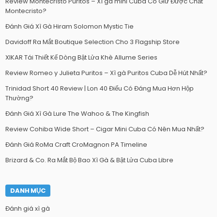
Review Montecristo Puritos – Xì gà mini Cuba Có Giữ Được Chất
Montecristo?
Đánh Giá Xì Gà Hiram Solomon Mystic Tie
Davidoff Ra Mắt Boutique Selection Cho 3 Flagship Store
XIKAR Tái Thiết Kế Dòng Bật Lửa Khè Allume Series
Review Romeo y Julieta Puritos – Xì gà Puritos Cuba Dễ Hút Nhất?
Trinidad Short 40 Review | Lon 40 Điếu Có Đáng Mua Hơn Hộp
Thường?
Đánh Giá Xì Gà Lure The Wahoo & The Kingfish
Review Cohiba Wide Short – Cigar Mini Cuba Có Nên Mua Nhất?
Đánh Giá RoMa Craft CroMagnon PA Timeline
Brizard & Co. Ra Mắt Bộ Bao Xì Gà & Bật Lửa Cuba Libre
DANH MỤC
Đánh giá xì gà