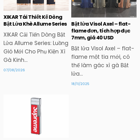
in
in
XIKAR Tái Thiết Kế Dòng
Bật lửa Visol Axel – flat-
Bật Lửa Khè Allume Series
flame đơn, tích hợp đục
XIKAR Cải Tiến Dòng Bật
7mm, giá 40 USD
Lửa Allume Series: Luồng
Bật lửa Visol Axel – flat-
Gió Mới Cho Phụ Kiện Xì
flame một tia mới, có
Gà Kinh…
thể làm gác xì gà Bật
07/08/2026
lửa…
18/11/2025
Posted
in