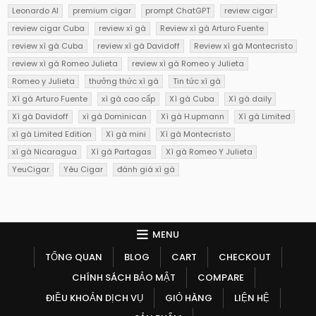
Leonardo AI
premium cigar
prompt ChatGPT
review cigar
review cigar Cuba
review xì gà
Review xì gà Arturo Fuente
review xì gà Cuba
review xì gà Davidoff
Review xì gà Montecristo
review xì gà Romeo Julieta
review xì gà Romeo y Julieta
Romeo y Julieta
thưởng thức xì gà
Tin tức xì gà
Xì gà Arturo Fuente
xì gà cao cấp
Xì gà Cuba
Xì gà daily
Xì gà Davidoff
xì gà Dominican
Xì gà H.upmann
Xì gà Limited
xì gà Limited Edition
Xì gà mini
Xì gà Montecristo
xì gà Nicaragua
Xì gà Partagas
Xì gà Romeo Y Julieta
YeuCigar
Yêu Cigar
đánh giá xì gà
MENU
TỔNG QUAN
BLOG
CART
CHECKOUT
CHÍNH SÁCH BẢO MẬT
COMPARE
ĐIỀU KHOẢN DỊCH VỤ
GIỎ HÀNG
LIỆN HỆ