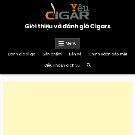
Skip
to
content
Giới thiệu và đánh giá Cigars
Menu
Đánh giá xì gà
Sản phẩm
Liện hệ
Chính sách bảo mật
Điều khoản dịch vụ