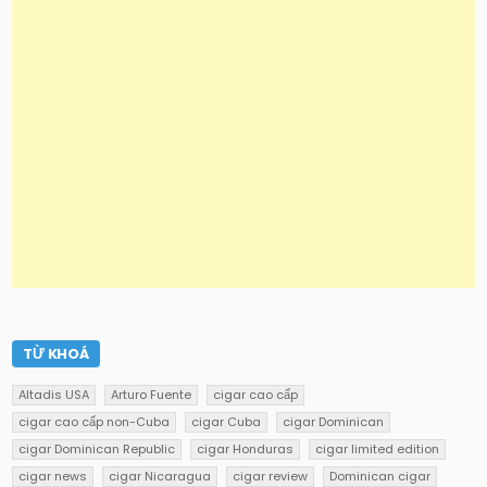
TỪ KHOÁ
Altadis USA
Arturo Fuente
cigar cao cấp
cigar cao cấp non-Cuba
cigar Cuba
cigar Dominican
cigar Dominican Republic
cigar Honduras
cigar limited edition
cigar news
cigar Nicaragua
cigar review
Dominican cigar