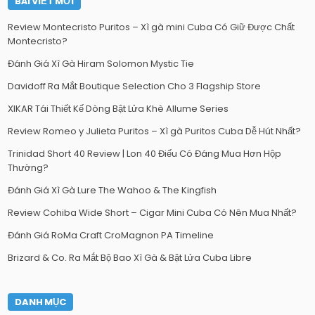
BÀI VIẾT MỚI
Review Montecristo Puritos – Xì gà mini Cuba Có Giữ Được Chất
Montecristo?
Đánh Giá Xì Gà Hiram Solomon Mystic Tie
Davidoff Ra Mắt Boutique Selection Cho 3 Flagship Store
XIKAR Tái Thiết Kế Dòng Bật Lửa Khè Allume Series
Review Romeo y Julieta Puritos – Xì gà Puritos Cuba Dễ Hút Nhất?
Trinidad Short 40 Review | Lon 40 Điếu Có Đáng Mua Hơn Hộp
Thường?
Đánh Giá Xì Gà Lure The Wahoo & The Kingfish
Review Cohiba Wide Short – Cigar Mini Cuba Có Nên Mua Nhất?
Đánh Giá RoMa Craft CroMagnon PA Timeline
Brizard & Co. Ra Mắt Bộ Bao Xì Gà & Bật Lửa Cuba Libre
DANH MỤC