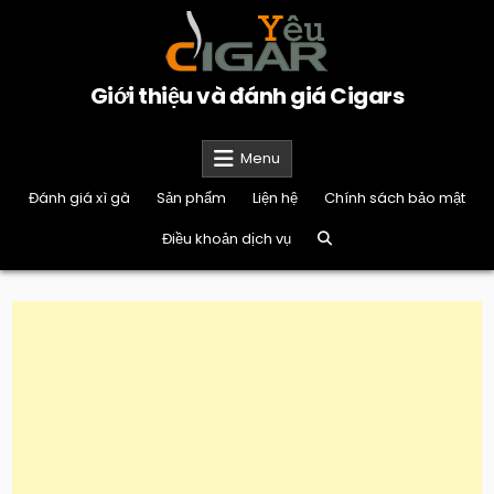
Skip
to
content
Giới thiệu và đánh giá Cigars
Menu
Đánh giá xì gà
Sản phẩm
Liện hệ
Chính sách bảo mật
Điều khoản dịch vụ