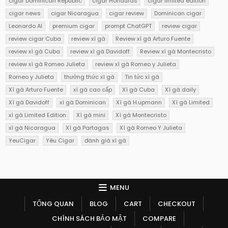
cigar Dominican Republic
cigar Honduras
cigar limited edition
cigar news
cigar Nicaragua
cigar review
Dominican cigar
Leonardo AI
premium cigar
prompt ChatGPT
review cigar
review cigar Cuba
review xì gà
Review xì gà Arturo Fuente
review xì gà Cuba
review xì gà Davidoff
Review xì gà Montecristo
review xì gà Romeo Julieta
review xì gà Romeo y Julieta
Romeo y Julieta
thưởng thức xì gà
Tin tức xì gà
Xì gà Arturo Fuente
xì gà cao cấp
Xì gà Cuba
Xì gà daily
Xì gà Davidoff
xì gà Dominican
Xì gà H.upmann
Xì gà Limited
xì gà Limited Edition
Xì gà mini
Xì gà Montecristo
xì gà Nicaragua
Xì gà Partagas
Xì gà Romeo Y Julieta
YeuCigar
Yêu Cigar
đánh giá xì gà
MENU
TỔNG QUAN
BLOG
CART
CHECKOUT
CHÍNH SÁCH BẢO MẬT
COMPARE