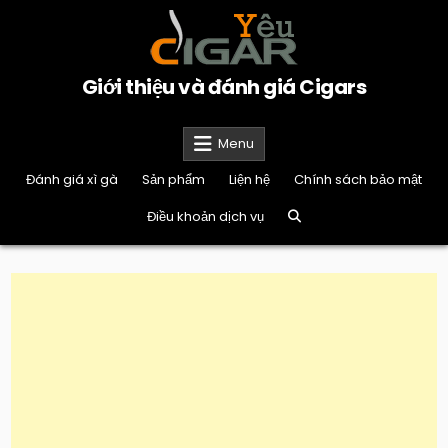
Skip
to
content
Giới thiệu và đánh giá Cigars
Menu
Đánh giá xì gà
Sản phẩm
Liện hệ
Chính sách bảo mật
Điều khoản dịch vụ