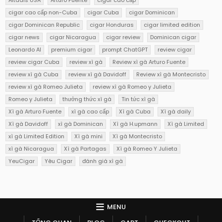
cigar cao cấp non-Cuba
cigar Cuba
cigar Dominican
cigar Dominican Republic
cigar Honduras
cigar limited edition
cigar news
cigar Nicaragua
cigar review
Dominican cigar
Leonardo AI
premium cigar
prompt ChatGPT
review cigar
review cigar Cuba
review xì gà
Review xì gà Arturo Fuente
review xì gà Cuba
review xì gà Davidoff
Review xì gà Montecristo
review xì gà Romeo Julieta
review xì gà Romeo y Julieta
Romeo y Julieta
thưởng thức xì gà
Tin tức xì gà
Xì gà Arturo Fuente
xì gà cao cấp
Xì gà Cuba
Xì gà daily
Xì gà Davidoff
xì gà Dominican
Xì gà H.upmann
Xì gà Limited
xì gà Limited Edition
Xì gà mini
Xì gà Montecristo
xì gà Nicaragua
Xì gà Partagas
Xì gà Romeo Y Julieta
YeuCigar
Yêu Cigar
đánh giá xì gà
MENU