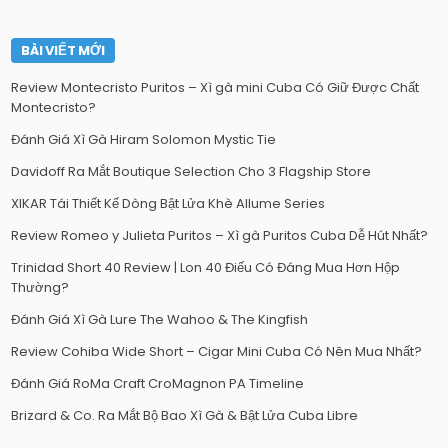
BÀI VIẾT MỚI
Review Montecristo Puritos – Xì gà mini Cuba Có Giữ Được Chất
Montecristo?
Đánh Giá Xì Gà Hiram Solomon Mystic Tie
Davidoff Ra Mắt Boutique Selection Cho 3 Flagship Store
XIKAR Tái Thiết Kế Dòng Bật Lửa Khè Allume Series
Review Romeo y Julieta Puritos – Xì gà Puritos Cuba Dễ Hút Nhất?
Trinidad Short 40 Review | Lon 40 Điếu Có Đáng Mua Hơn Hộp
Thường?
Đánh Giá Xì Gà Lure The Wahoo & The Kingfish
Review Cohiba Wide Short – Cigar Mini Cuba Có Nên Mua Nhất?
Đánh Giá RoMa Craft CroMagnon PA Timeline
Brizard & Co. Ra Mắt Bộ Bao Xì Gà & Bật Lửa Cuba Libre