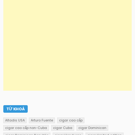
TỪ KHOÁ
Altadis USA
Arturo Fuente
cigar cao cấp
cigar cao cấp non-Cuba
cigar Cuba
cigar Dominican