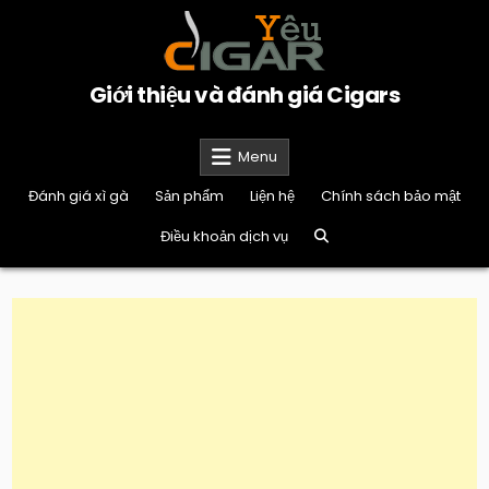
Skip
to
content
Giới thiệu và đánh giá Cigars
Menu
Đánh giá xì gà
Sản phẩm
Liện hệ
Chính sách bảo mật
Điều khoản dịch vụ