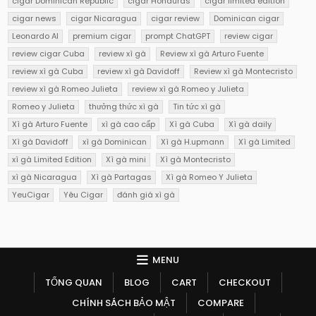
cigar Dominican Republic
cigar Honduras
cigar limited edition
cigar news
cigar Nicaragua
cigar review
Dominican cigar
Leonardo AI
premium cigar
prompt ChatGPT
review cigar
review cigar Cuba
review xì gà
Review xì gà Arturo Fuente
review xì gà Cuba
review xì gà Davidoff
Review xì gà Montecristo
review xì gà Romeo Julieta
review xì gà Romeo y Julieta
Romeo y Julieta
thưởng thức xì gà
Tin tức xì gà
Xì gà Arturo Fuente
xì gà cao cấp
Xì gà Cuba
Xì gà daily
Xì gà Davidoff
xì gà Dominican
Xì gà H.upmann
Xì gà Limited
xì gà Limited Edition
Xì gà mini
Xì gà Montecristo
xì gà Nicaragua
Xì gà Partagas
Xì gà Romeo Y Julieta
YeuCigar
Yêu Cigar
đánh giá xì gà
MENU
TỔNG QUAN
BLOG
CART
CHECKOUT
CHÍNH SÁCH BẢO MẬT
COMPARE