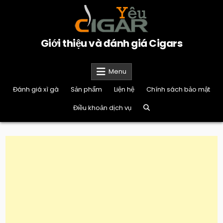
Skip
to
content
Giới thiệu và đánh giá Cigars
Menu
Đánh giá xì gà
Sản phẩm
Liện hệ
Chính sách bảo mật
Điều khoản dịch vụ