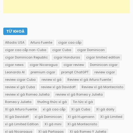
TỪ KHOÁ
Altadis USA
Arturo Fuente
cigar cao cấp
cigar cao cấp non-Cuba
cigar Cuba
cigar Dominican
cigar Dominican Republic
cigar Honduras
cigar limited edition
cigar news
cigar Nicaragua
cigar review
Dominican cigar
Leonardo AI
premium cigar
prompt ChatGPT
review cigar
review cigar Cuba
review xì gà
Review xì gà Arturo Fuente
review xì gà Cuba
review xì gà Davidoff
Review xì gà Montecristo
review xì gà Romeo Julieta
review xì gà Romeo y Julieta
Romeo y Julieta
thưởng thức xì gà
Tin tức xì gà
Xì gà Arturo Fuente
xì gà cao cấp
Xì gà Cuba
Xì gà daily
Xì gà Davidoff
xì gà Dominican
Xì gà H.upmann
Xì gà Limited
xì gà Limited Edition
Xì gà mini
Xì gà Montecristo
xì gà Nicaragua
Xì gà Partagas
Xì gà Romeo Y Julieta