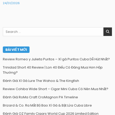
24/01/2026
Search
for:
BÀI VIẾT MỚI
Review Romeo y Julieta Puritos – Xì gà Puritos Cuba Dễ Hút Nhất?
Trinidad Short 40 Review | Lon 40 Điếu Có Đáng Mua Hơn Hộp
Thường?
Đánh Giá Xì Gà Lure The Wahoo & The Kingfish
Review Cohiba Wide Short – Cigar Mini Cuba Có Nên Mua Nhất?
Đánh Giá RoMa Craft CroMagnon PA Timeline
Brizard & Co. Ra Mắt Bộ Bao Xì Gà & Bật Lửa Cuba Libre
Đánh Giá OZ Family Cigars World Cup 2026 Limited Edition