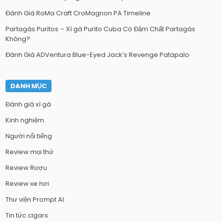
Đánh Giá RoMa Craft CroMagnon PA Timeline
Partagás Puritos – Xì gà Purito Cuba Có Đậm Chất Partagás
Không?
Đánh Giá ADVentura Blue-Eyed Jack’s Revenge Patapalo
DANH MỤC
Đánh giá xì gà
Kinh nghiệm
Người nổi tiếng
Review mọi thứ
Review Rượu
Review xe hơi
Thư viện Prompt AI
Tin tức cigars