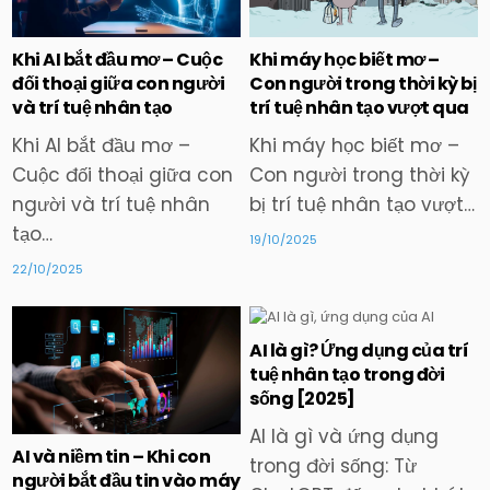
in
in
Khi AI bắt đầu mơ – Cuộc
Khi máy học biết mơ –
đối thoại giữa con người
Con người trong thời kỳ bị
và trí tuệ nhân tạo
trí tuệ nhân tạo vượt qua
Khi AI bắt đầu mơ –
Khi máy học biết mơ –
Cuộc đối thoại giữa con
Con người trong thời kỳ
người và trí tuệ nhân
bị trí tuệ nhân tạo vượt…
tạo…
19/10/2025
22/10/2025
AI là gì? Ứng dụng của trí
tuệ nhân tạo trong đời
Posted
Posted
sống [2025]
in
in
AI là gì và ứng dụng
AI và niềm tin – Khi con
trong đời sống: Từ
người bắt đầu tin vào máy