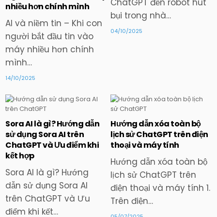
ChatGPT đến robot hút
nhiều hơn chính mình
bụi trong nhà…
AI và niềm tin – Khi con
04/10/2025
người bắt đầu tin vào
máy nhiều hơn chính
mình…
14/10/2025
Sora AI là gì? Hướng dẫn
Hướng dẫn xóa toàn bộ
Posted
Posted
sử dụng Sora AI trên
lịch sử ChatGPT trên điện
in
in
ChatGPT và Ưu điểm khi
thoại và máy tính
kết hợp
Hướng dẫn xóa toàn bộ
Sora AI là gì? Hướng
lịch sử ChatGPT trên
dẫn sử dụng Sora AI
điện thoại và máy tính 1.
trên ChatGPT và Ưu
Trên điện…
điểm khi kết…
05/07/2025