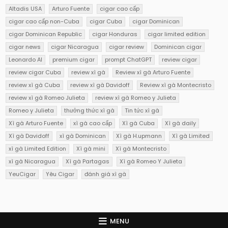
Altadis USA
Arturo Fuente
cigar cao cấp
cigar cao cấp non-Cuba
cigar Cuba
cigar Dominican
cigar Dominican Republic
cigar Honduras
cigar limited edition
cigar news
cigar Nicaragua
cigar review
Dominican cigar
Leonardo AI
premium cigar
prompt ChatGPT
review cigar
review cigar Cuba
review xì gà
Review xì gà Arturo Fuente
review xì gà Cuba
review xì gà Davidoff
Review xì gà Montecristo
review xì gà Romeo Julieta
review xì gà Romeo y Julieta
Romeo y Julieta
thưởng thức xì gà
Tin tức xì gà
Xì gà Arturo Fuente
xì gà cao cấp
Xì gà Cuba
Xì gà daily
Xì gà Davidoff
xì gà Dominican
Xì gà H.upmann
Xì gà Limited
xì gà Limited Edition
Xì gà mini
Xì gà Montecristo
xì gà Nicaragua
Xì gà Partagas
Xì gà Romeo Y Julieta
YeuCigar
Yêu Cigar
đánh giá xì gà
MENU