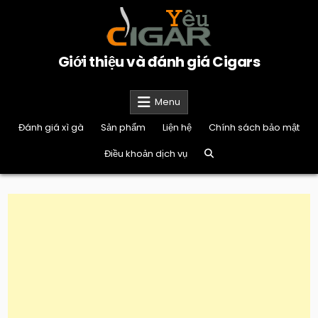
Skip
to
content
Giới thiệu và đánh giá Cigars
Menu
Đánh giá xì gà
Sản phẩm
Liện hệ
Chính sách bảo mật
Điều khoản dịch vụ