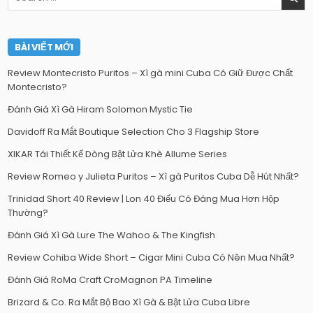
for:
BÀI VIẾT MỚI
Review Montecristo Puritos – Xì gà mini Cuba Có Giữ Được Chất
Montecristo?
Đánh Giá Xì Gà Hiram Solomon Mystic Tie
Davidoff Ra Mắt Boutique Selection Cho 3 Flagship Store
XIKAR Tái Thiết Kế Dòng Bật Lửa Khè Allume Series
Review Romeo y Julieta Puritos – Xì gà Puritos Cuba Dễ Hút Nhất?
Trinidad Short 40 Review | Lon 40 Điếu Có Đáng Mua Hơn Hộp
Thường?
Đánh Giá Xì Gà Lure The Wahoo & The Kingfish
Review Cohiba Wide Short – Cigar Mini Cuba Có Nên Mua Nhất?
Đánh Giá RoMa Craft CroMagnon PA Timeline
Brizard & Co. Ra Mắt Bộ Bao Xì Gà & Bật Lửa Cuba Libre