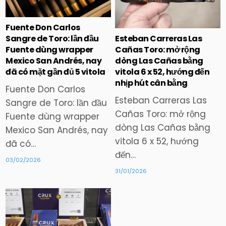
in
in
Fuente Don Carlos
Esteban Carreras Las
Sangre de Toro: lần đầu
Cañas Toro: mở rộng
Fuente dùng wrapper
dòng Las Cañas bằng
Mexico San Andrés, nay
vitola 6 x 52, hướng đến
đã có mặt gần đủ 5 vitola
nhịp hút cân bằng
Fuente Don Carlos
Esteban Carreras Las
Sangre de Toro: lần đầu
Cañas Toro: mở rộng
Fuente dùng wrapper
dòng Las Cañas bằng
Mexico San Andrés, nay
vitola 6 x 52, hướng
đã có…
đến…
03/02/2026
31/01/2026
Posted