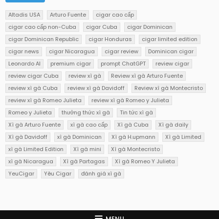
Altadis USA
Arturo Fuente
cigar cao cấp
cigar cao cấp non-Cuba
cigar Cuba
cigar Dominican
cigar Dominican Republic
cigar Honduras
cigar limited edition
cigar news
cigar Nicaragua
cigar review
Dominican cigar
Leonardo AI
premium cigar
prompt ChatGPT
review cigar
review cigar Cuba
review xì gà
Review xì gà Arturo Fuente
review xì gà Cuba
review xì gà Davidoff
Review xì gà Montecristo
review xì gà Romeo Julieta
review xì gà Romeo y Julieta
Romeo y Julieta
thưởng thức xì gà
Tin tức xì gà
Xì gà Arturo Fuente
xì gà cao cấp
Xì gà Cuba
Xì gà daily
Xì gà Davidoff
xì gà Dominican
Xì gà H.upmann
Xì gà Limited
xì gà Limited Edition
Xì gà mini
Xì gà Montecristo
xì gà Nicaragua
Xì gà Partagas
Xì gà Romeo Y Julieta
YeuCigar
Yêu Cigar
đánh giá xì gà
MENU