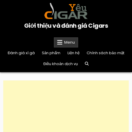
Skip
to
content
Giới thiệu và đánh giá Cigars
Menu
Đánh giá xì gà
Sản phẩm
Liện hệ
Chính sách bảo mật
Điều khoản dịch vụ