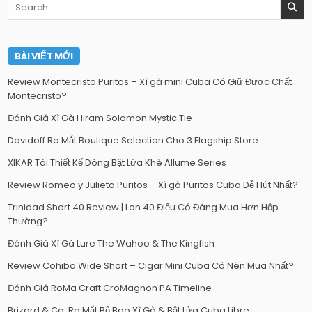
Search
for:
BÀI VIẾT MỚI
Review Montecristo Puritos – Xì gà mini Cuba Có Giữ Được Chất
Montecristo?
Đánh Giá Xì Gà Hiram Solomon Mystic Tie
Davidoff Ra Mắt Boutique Selection Cho 3 Flagship Store
XIKAR Tái Thiết Kế Dòng Bật Lửa Khè Allume Series
Review Romeo y Julieta Puritos – Xì gà Puritos Cuba Dễ Hút Nhất?
Trinidad Short 40 Review | Lon 40 Điếu Có Đáng Mua Hơn Hộp
Thường?
Đánh Giá Xì Gà Lure The Wahoo & The Kingfish
Review Cohiba Wide Short – Cigar Mini Cuba Có Nên Mua Nhất?
Đánh Giá RoMa Craft CroMagnon PA Timeline
Brizard & Co. Ra Mắt Bộ Bao Xì Gà & Bật Lửa Cuba Libre