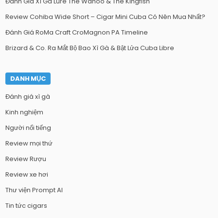
Đánh Giá Xì Gà Lure The Wahoo & The Kingfish
Review Cohiba Wide Short – Cigar Mini Cuba Có Nên Mua Nhất?
Đánh Giá RoMa Craft CroMagnon PA Timeline
Brizard & Co. Ra Mắt Bộ Bao Xì Gà & Bật Lửa Cuba Libre
DANH MỤC
Đánh giá xì gà
Kinh nghiệm
Người nổi tiếng
Review mọi thứ
Review Rượu
Review xe hơi
Thư viện Prompt AI
Tin tức cigars