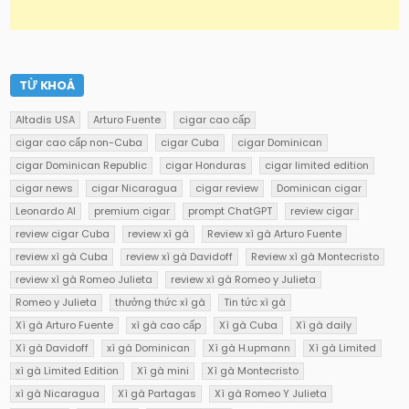
TỪ KHOÁ
Altadis USA
Arturo Fuente
cigar cao cấp
cigar cao cấp non-Cuba
cigar Cuba
cigar Dominican
cigar Dominican Republic
cigar Honduras
cigar limited edition
cigar news
cigar Nicaragua
cigar review
Dominican cigar
Leonardo AI
premium cigar
prompt ChatGPT
review cigar
review cigar Cuba
review xì gà
Review xì gà Arturo Fuente
review xì gà Cuba
review xì gà Davidoff
Review xì gà Montecristo
review xì gà Romeo Julieta
review xì gà Romeo y Julieta
Romeo y Julieta
thưởng thức xì gà
Tin tức xì gà
Xì gà Arturo Fuente
xì gà cao cấp
Xì gà Cuba
Xì gà daily
Xì gà Davidoff
xì gà Dominican
Xì gà H.upmann
Xì gà Limited
xì gà Limited Edition
Xì gà mini
Xì gà Montecristo
xì gà Nicaragua
Xì gà Partagas
Xì gà Romeo Y Julieta