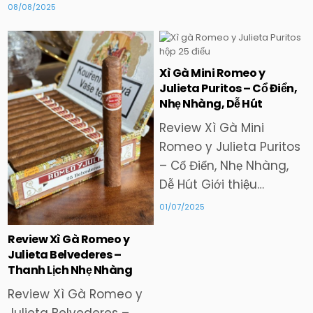
08/08/2025
Xì Gà Mini Romeo y
Posted
Posted
Julieta Puritos – Cổ Điển,
in
in
Nhẹ Nhàng, Dễ Hút
Review Xì Gà Mini
Romeo y Julieta Puritos
– Cổ Điển, Nhẹ Nhàng,
Dễ Hút Giới thiệu…
01/07/2025
Review Xì Gà Romeo y
Julieta Belvederes –
Thanh Lịch Nhẹ Nhàng
Review Xì Gà Romeo y
Julieta Belvederes –