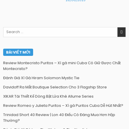
Search
for:
BÀI VIẾT MỚI
Review Montecristo Puritos – Xì gà mini Cuba Có Giữ Được Chất
Montecristo?
Đánh Giá Xì Gà Hiram Solomon Mystic Tie
Davidoff Ra Mắt Boutique Selection Cho 3 Flagship Store
XIKAR Tái Thiết Kế Dòng Bật Lửa Khè Allume Series
Review Romeo y Julieta Puritos – Xì gà Puritos Cuba Dễ Hút Nhất?
Trinidad Short 40 Review | Lon 40 Điếu Có Đáng Mua Hơn Hộp
Thường?