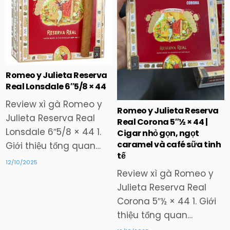
in
in
Romeo y Julieta Reserva
Real Lonsdale 6″5/8 × 44
Review xì gà Romeo y
Romeo y Julieta Reserva
Julieta Reserva Real
Real Corona 5″½ × 44 |
Lonsdale 6″5/8 × 44 1.
Cigar nhỏ gọn, ngọt
caramel và café sữa tinh
Giới thiệu tổng quan…
tế
12/10/2025
Review xì gà Romeo y
Julieta Reserva Real
Corona 5″½ × 44 1. Giới
thiệu tổng quan…