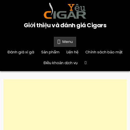
Skip
to
content
Giới thiệu và đánh giá Cigars
Menu
Đánh giá xì gà
Sản phẩm
Liện hệ
Chính sách bảo mật
Điều khoản dịch vụ