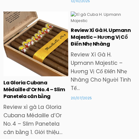
12/10/2025
Review Xì Gà H. Upmann
Posted
Posted
Majestic – Hương Vị Cổ
in
in
Điển Nhẹ Nhàng
Review Xì Gà H.
Upmann Majestic –
Hương Vị Cổ Điển Nhẹ
Nhàng Cho Người Tinh
La Gloria Cubana
Tế…
Médaille d’Or No. 4 – Slim
Panetela cân bằng
20/07/2025
Review xì gà La Gloria
Cubana Médaille d’Or
No. 4 – Slim Panetela
cân bằng 1. Giới thiệu…