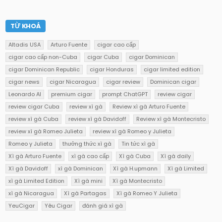
TỪ KHOÁ
Altadis USA
Arturo Fuente
cigar cao cấp
cigar cao cấp non-Cuba
cigar Cuba
cigar Dominican
cigar Dominican Republic
cigar Honduras
cigar limited edition
cigar news
cigar Nicaragua
cigar review
Dominican cigar
Leonardo AI
premium cigar
prompt ChatGPT
review cigar
review cigar Cuba
review xì gà
Review xì gà Arturo Fuente
review xì gà Cuba
review xì gà Davidoff
Review xì gà Montecristo
review xì gà Romeo Julieta
review xì gà Romeo y Julieta
Romeo y Julieta
thưởng thức xì gà
Tin tức xì gà
Xì gà Arturo Fuente
xì gà cao cấp
Xì gà Cuba
Xì gà daily
Xì gà Davidoff
xì gà Dominican
Xì gà H.upmann
Xì gà Limited
xì gà Limited Edition
Xì gà mini
Xì gà Montecristo
xì gà Nicaragua
Xì gà Partagas
Xì gà Romeo Y Julieta
YeuCigar
Yêu Cigar
đánh giá xì gà