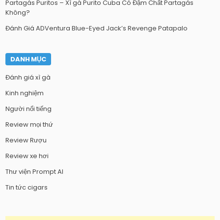
Partagás Puritos – Xì gà Purito Cuba Có Đậm Chất Partagás
Không?
Đánh Giá ADVentura Blue-Eyed Jack’s Revenge Patapalo
DANH MỤC
Đánh giá xì gà
Kinh nghiệm
Người nổi tiếng
Review mọi thứ
Review Rượu
Review xe hơi
Thư viện Prompt AI
Tin tức cigars