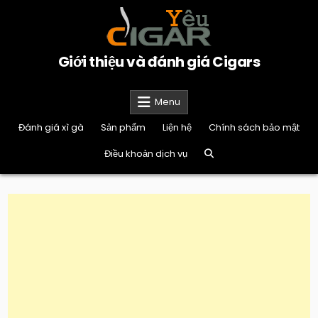
Skip
to
content
Giới thiệu và đánh giá Cigars
Menu
Đánh giá xì gà
Sản phẩm
Liện hệ
Chính sách bảo mật
Điều khoản dịch vụ