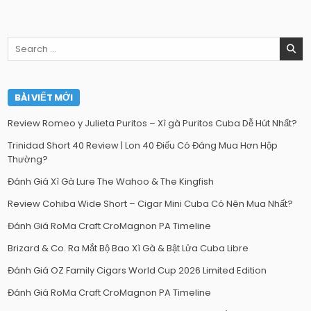
Search
for:
BÀI VIẾT MỚI
Review Romeo y Julieta Puritos – Xì gà Puritos Cuba Dễ Hút Nhất?
Trinidad Short 40 Review | Lon 40 Điếu Có Đáng Mua Hơn Hộp
Thường?
Đánh Giá Xì Gà Lure The Wahoo & The Kingfish
Review Cohiba Wide Short – Cigar Mini Cuba Có Nên Mua Nhất?
Đánh Giá RoMa Craft CroMagnon PA Timeline
Brizard & Co. Ra Mắt Bộ Bao Xì Gà & Bật Lửa Cuba Libre
Đánh Giá OZ Family Cigars World Cup 2026 Limited Edition
Đánh Giá RoMa Craft CroMagnon PA Timeline