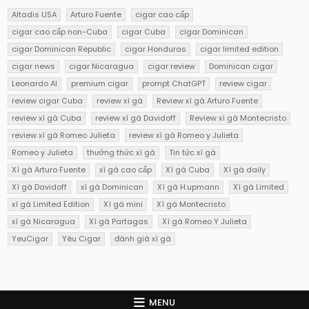
Altadis USA
Arturo Fuente
cigar cao cấp
cigar cao cấp non-Cuba
cigar Cuba
cigar Dominican
cigar Dominican Republic
cigar Honduras
cigar limited edition
cigar news
cigar Nicaragua
cigar review
Dominican cigar
Leonardo AI
premium cigar
prompt ChatGPT
review cigar
review cigar Cuba
review xì gà
Review xì gà Arturo Fuente
review xì gà Cuba
review xì gà Davidoff
Review xì gà Montecristo
review xì gà Romeo Julieta
review xì gà Romeo y Julieta
Romeo y Julieta
thưởng thức xì gà
Tin tức xì gà
Xì gà Arturo Fuente
xì gà cao cấp
Xì gà Cuba
Xì gà daily
Xì gà Davidoff
xì gà Dominican
Xì gà H.upmann
Xì gà Limited
xì gà Limited Edition
Xì gà mini
Xì gà Montecristo
xì gà Nicaragua
Xì gà Partagas
Xì gà Romeo Y Julieta
YeuCigar
Yêu Cigar
đánh giá xì gà
MENU