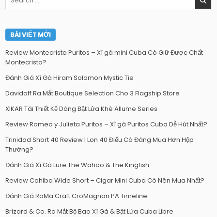
for:
BÀI VIẾT MỚI
Review Montecristo Puritos – Xì gà mini Cuba Có Giữ Được Chất
Montecristo?
Đánh Giá Xì Gà Hiram Solomon Mystic Tie
Davidoff Ra Mắt Boutique Selection Cho 3 Flagship Store
XIKAR Tái Thiết Kế Dòng Bật Lửa Khè Allume Series
Review Romeo y Julieta Puritos – Xì gà Puritos Cuba Dễ Hút Nhất?
Trinidad Short 40 Review | Lon 40 Điếu Có Đáng Mua Hơn Hộp
Thường?
Đánh Giá Xì Gà Lure The Wahoo & The Kingfish
Review Cohiba Wide Short – Cigar Mini Cuba Có Nên Mua Nhất?
Đánh Giá RoMa Craft CroMagnon PA Timeline
Brizard & Co. Ra Mắt Bộ Bao Xì Gà & Bật Lửa Cuba Libre