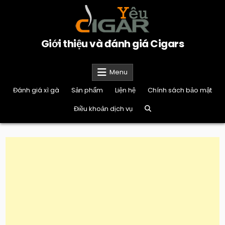
Skip
to
content
Giới thiệu và đánh giá Cigars
Menu
Đánh giá xì gà
Sản phẩm
Liện hệ
Chính sách bảo mật
Điều khoản dịch vụ