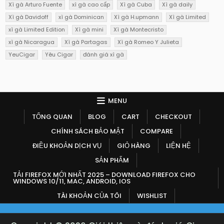
Xì gà Arturo Fuente
xì gà cao cấp
Xì gà Cuba
Xì gà daily
Xì gà Davidoff
xì gà Dominican
Xì gà H.upmann
Xì gà Limited
xì gà Limited Edition
Xì gà mini
Xì gà Montecristo
xì gà Nicaragua
Xì gà Partagas
Xì gà Romeo Y Julieta
YeuCigar
Yêu Cigar
đánh giá xì gà
MENU
TỔNG QUAN
BLOG
CART
CHECKOUT
CHÍNH SÁCH BẢO MẬT
COMPARE
ĐIỀU KHOẢN DỊCH VỤ
GIỎ HÀNG
LIỆN HỆ
SẢN PHẨM
TẢI FIREFOX MỚI NHẤT 2025 – DOWNLOAD FIREFOX CHO
WINDOWS 10/11, MAC, ANDROID, IOS
TÀI KHOẢN CỦA TÔI
WISHLIST