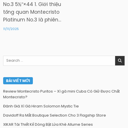
No.3 5½″×44 1. Giới thiệu
tổng quan Montecristo
Platinum No.3 là phiên…
11/11/2025
Search
for:
BÀI VIẾT MỚI
Review Montecristo Puritos – Xì gà mini Cuba Có Giữ Được Chất
Montecristo?
Đánh Giá Xì Gà Hiram Solomon Mystic Tie
Davidoff Ra Mắt Boutique Selection Cho 3 Flagship Store
XIKAR Tái Thiết Kế Dòng Bật Lửa Khè Allume Series