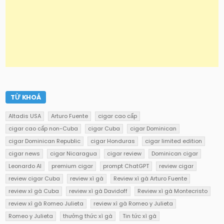
TỪ KHOÁ
Altadis USA
Arturo Fuente
cigar cao cấp
cigar cao cấp non-Cuba
cigar Cuba
cigar Dominican
cigar Dominican Republic
cigar Honduras
cigar limited edition
cigar news
cigar Nicaragua
cigar review
Dominican cigar
Leonardo AI
premium cigar
prompt ChatGPT
review cigar
review cigar Cuba
review xì gà
Review xì gà Arturo Fuente
review xì gà Cuba
review xì gà Davidoff
Review xì gà Montecristo
review xì gà Romeo Julieta
review xì gà Romeo y Julieta
Romeo y Julieta
thưởng thức xì gà
Tin tức xì gà