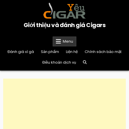
Skip
to
content
Giới thiệu và đánh giá Cigars
Menu
Đánh giá xì gà
Sản phẩm
Liện hệ
Chính sách bảo mật
Điều khoản dịch vụ