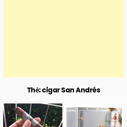
Thẻ:
cigar San Andrés
Posted
Posted