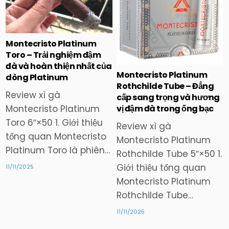
in
in
Montecristo Platinum
Toro – Trải nghiệm đậm
đà và hoàn thiện nhất của
Montecristo Platinum
dòng Platinum
Rothchilde Tube – Đẳng
Review xì gà
cấp sang trọng và hương
vị đậm đà trong ống bạc
Montecristo Platinum
Toro 6″×50 1. Giới thiệu
Review xì gà
tổng quan Montecristo
Montecristo Platinum
Platinum Toro là phiên…
Rothchilde Tube 5″×50 1.
Giới thiệu tổng quan
11/11/2025
Montecristo Platinum
Rothchilde Tube…
11/11/2025