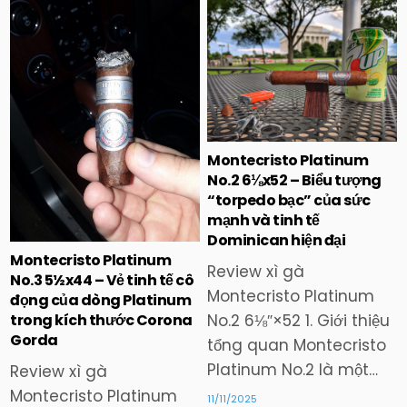
Posted
Posted
in
in
Montecristo Platinum
No.2 6⅛x52 – Biểu tượng
“torpedo bạc” của sức
mạnh và tinh tế
Dominican hiện đại
Montecristo Platinum
Review xì gà
No.3 5½x44 – Vẻ tinh tế cô
Montecristo Platinum
đọng của dòng Platinum
No.2 6⅛″×52 1. Giới thiệu
trong kích thước Corona
Gorda
tổng quan Montecristo
Platinum No.2 là một…
Review xì gà
Montecristo Platinum
11/11/2025