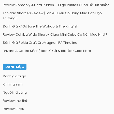
Review Romeo y Julieta Puritos – Xì gà Puritos Cuba Dễ Hút Nhất?
Trinidad Short 40 Review | Lon 40 Điếu Có Đáng Mua Hơn Hộp
Thường?
Đánh Giá Xì Gà Lure The Wahoo & The Kingfish
Review Cohiba Wide Short – Cigar Mini Cuba Có Nên Mua Nhất?
Đánh Giá RoMa Craft CroMagnon PA Timeline
Brizard & Co. Ra Mắt Bộ Bao Xì Gà & Bật Lửa Cuba Libre
DANH MỤC
Đánh giá xì gà
Kinh nghiệm
Người nổi tiếng
Review mọi thứ
Review Rượu