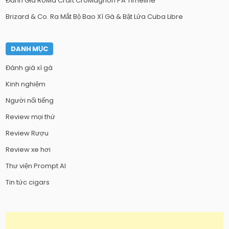
Đánh Giá RoMa Craft CroMagnon PA Timeline
Brizard & Co. Ra Mắt Bộ Bao Xì Gà & Bật Lửa Cuba Libre
DANH MỤC
Đánh giá xì gà
Kinh nghiệm
Người nổi tiếng
Review mọi thứ
Review Rượu
Review xe hơi
Thư viện Prompt AI
Tin tức cigars