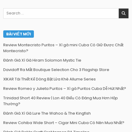
Search
for:
BÀI VIẾT MỚI
Review Montecristo Puritos – Xì gà mini Cuba Có Giữ Được Chất
Montecristo?
Đánh Giá Xì Gà Hiram Solomon Mystic Tie
Davidoff Ra Mắt Boutique Selection Cho 3 Flagship Store
XIKAR Tái Thiết Kế Dòng Bật Lửa Khè Allume Series
Review Romeo y Julieta Puritos – Xì gà Puritos Cuba Dễ Hút Nhất?
Trinidad Short 40 Review | Lon 40 Điếu Có Đáng Mua Hơn Hộp
Thường?
Đánh Giá Xì Gà Lure The Wahoo & The Kingfish
Review Cohiba Wide Short – Cigar Mini Cuba Có Nên Mua Nhất?