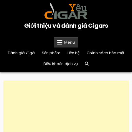
Skip
to
content
Giới thiệu và đánh giá Cigars
Menu
Đánh giá xì gà
Sản phẩm
Liện hệ
Chính sách bảo mật
Điều khoản dịch vụ