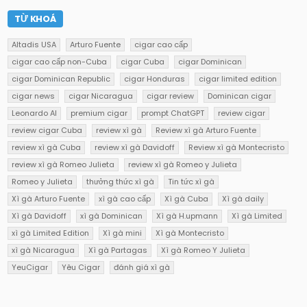
TỪ KHOÁ
Altadis USA
Arturo Fuente
cigar cao cấp
cigar cao cấp non-Cuba
cigar Cuba
cigar Dominican
cigar Dominican Republic
cigar Honduras
cigar limited edition
cigar news
cigar Nicaragua
cigar review
Dominican cigar
Leonardo AI
premium cigar
prompt ChatGPT
review cigar
review cigar Cuba
review xì gà
Review xì gà Arturo Fuente
review xì gà Cuba
review xì gà Davidoff
Review xì gà Montecristo
review xì gà Romeo Julieta
review xì gà Romeo y Julieta
Romeo y Julieta
thưởng thức xì gà
Tin tức xì gà
Xì gà Arturo Fuente
xì gà cao cấp
Xì gà Cuba
Xì gà daily
Xì gà Davidoff
xì gà Dominican
Xì gà H.upmann
Xì gà Limited
xì gà Limited Edition
Xì gà mini
Xì gà Montecristo
xì gà Nicaragua
Xì gà Partagas
Xì gà Romeo Y Julieta
YeuCigar
Yêu Cigar
đánh giá xì gà