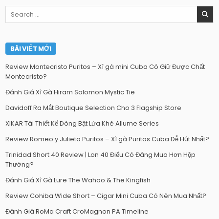
Search
for:
BÀI VIẾT MỚI
Review Montecristo Puritos – Xì gà mini Cuba Có Giữ Được Chất
Montecristo?
Đánh Giá Xì Gà Hiram Solomon Mystic Tie
Davidoff Ra Mắt Boutique Selection Cho 3 Flagship Store
XIKAR Tái Thiết Kế Dòng Bật Lửa Khè Allume Series
Review Romeo y Julieta Puritos – Xì gà Puritos Cuba Dễ Hút Nhất?
Trinidad Short 40 Review | Lon 40 Điếu Có Đáng Mua Hơn Hộp
Thường?
Đánh Giá Xì Gà Lure The Wahoo & The Kingfish
Review Cohiba Wide Short – Cigar Mini Cuba Có Nên Mua Nhất?
Đánh Giá RoMa Craft CroMagnon PA Timeline