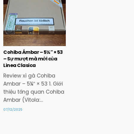
in
Cohiba Ámbar – 5¼″ × 53
– Sự mượt mà mới của
Linea Clasica
Review xì gà Cohiba
Ambar – 5¼″ × 53 1. Giới
thiệu tổng quan Cohiba
Ambar (Vitola:…
07/12/2025