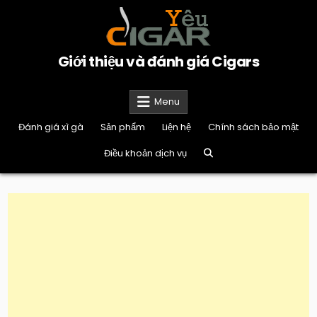
Skip
to
content
Giới thiệu và đánh giá Cigars
Menu
Đánh giá xì gà
Sản phẩm
Liện hệ
Chính sách bảo mật
Điều khoản dịch vụ