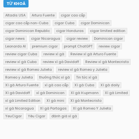
TỪ KHOÁ
Altadis USA
Arturo Fuente
cigar cao cấp
cigar cao cấp non-Cuba
cigar Cuba
cigar Dominican
cigar Dominican Republic
cigar Honduras
cigar limited edition
cigar news
cigar Nicaragua
cigar review
Dominican cigar
Leonardo AI
premium cigar
prompt ChatGPT
review cigar
review cigar Cuba
review xì gà
Review xì gà Arturo Fuente
review xì gà Cuba
review xì gà Davidoff
Review xì gà Montecristo
review xì gà Romeo Julieta
review xì gà Romeo y Julieta
Romeo y Julieta
thưởng thức xì gà
Tin tức xì gà
Xì gà Arturo Fuente
xì gà cao cấp
Xì gà Cuba
Xì gà daily
Xì gà Davidoff
xì gà Dominican
Xì gà H.upmann
Xì gà Limited
xì gà Limited Edition
Xì gà mini
Xì gà Montecristo
xì gà Nicaragua
Xì gà Partagas
Xì gà Romeo Y Julieta
YeuCigar
Yêu Cigar
đánh giá xì gà