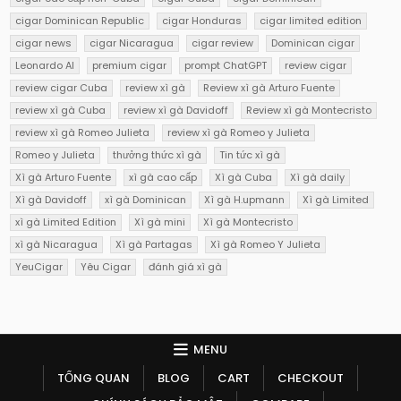
cigar Dominican Republic
cigar Honduras
cigar limited edition
cigar news
cigar Nicaragua
cigar review
Dominican cigar
Leonardo AI
premium cigar
prompt ChatGPT
review cigar
review cigar Cuba
review xì gà
Review xì gà Arturo Fuente
review xì gà Cuba
review xì gà Davidoff
Review xì gà Montecristo
review xì gà Romeo Julieta
review xì gà Romeo y Julieta
Romeo y Julieta
thưởng thức xì gà
Tin tức xì gà
Xì gà Arturo Fuente
xì gà cao cấp
Xì gà Cuba
Xì gà daily
Xì gà Davidoff
xì gà Dominican
Xì gà H.upmann
Xì gà Limited
xì gà Limited Edition
Xì gà mini
Xì gà Montecristo
xì gà Nicaragua
Xì gà Partagas
Xì gà Romeo Y Julieta
YeuCigar
Yêu Cigar
đánh giá xì gà
MENU
TỔNG QUAN
BLOG
CART
CHECKOUT