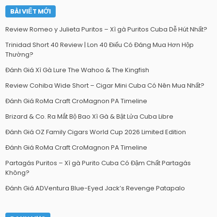
BÀI VIẾT MỚI
Review Romeo y Julieta Puritos – Xì gà Puritos Cuba Dễ Hút Nhất?
Trinidad Short 40 Review | Lon 40 Điếu Có Đáng Mua Hơn Hộp
Thường?
Đánh Giá Xì Gà Lure The Wahoo & The Kingfish
Review Cohiba Wide Short – Cigar Mini Cuba Có Nên Mua Nhất?
Đánh Giá RoMa Craft CroMagnon PA Timeline
Brizard & Co. Ra Mắt Bộ Bao Xì Gà & Bật Lửa Cuba Libre
Đánh Giá OZ Family Cigars World Cup 2026 Limited Edition
Đánh Giá RoMa Craft CroMagnon PA Timeline
Partagás Puritos – Xì gà Purito Cuba Có Đậm Chất Partagás
Không?
Đánh Giá ADVentura Blue-Eyed Jack’s Revenge Patapalo