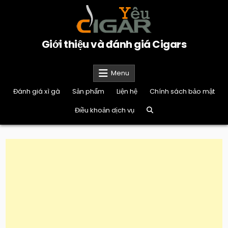
Skip
to
content
Giới thiệu và đánh giá Cigars
Menu
Đánh giá xì gà
Sản phẩm
Liện hệ
Chính sách bảo mật
Điều khoản dịch vụ