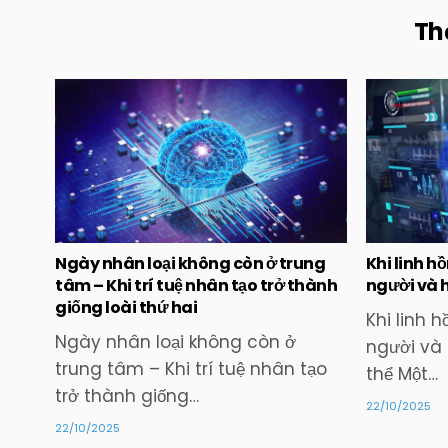
Th
Posted
in
Ngày nhân loại không còn ở trung
Khi linh 
tâm – Khi trí tuệ nhân tạo trở thành
người và h
giống loài thứ hai
Khi linh 
Ngày nhân loại không còn ở
người và 
trung tâm – Khi trí tuệ nhân tạo
thể Một…
trở thành giống…
22/10/2025
22/10/2025