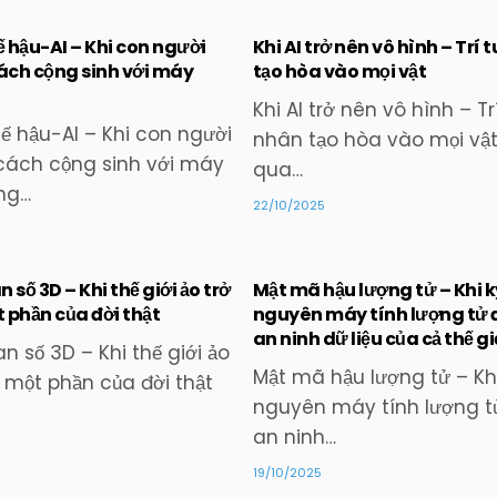
ế hậu-AI – Khi con người
Khi AI trở nên vô hình – Trí 
cách cộng sinh với máy
tạo hòa vào mọi vật
Posted
Posted
Khi AI trở nên vô hình – Tr
in
in
tế hậu-AI – Khi con người
nhân tạo hòa vào mọi vậ
 cách cộng sinh với máy
qua…
ng…
22/10/2025
 số 3D – Khi thế giới ảo trở
Mật mã hậu lượng tử – Khi k
 phần của đời thật
nguyên máy tính lượng tử 
an ninh dữ liệu của cả thế gi
Posted
Posted
n số 3D – Khi thế giới ảo
in
in
Mật mã hậu lượng tử – Khi
 một phần của đời thật
nguyên máy tính lượng t
an ninh…
19/10/2025