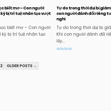
ọc biết mơ – Con người
Tự do trong thời đại bị giám
 kỳ bị trí tuệ nhân tạo vượt
con người đánh đổi riêng tư 
nghi
Posted
Posted
in
in
học biết mơ – Con người
Tự do trong thời đại bị g
 kỳ bị trí tuệ nhân tạo
Khi con người đánh đổi ri
lấy…
19/10/2025
2
OLDER POSTS →