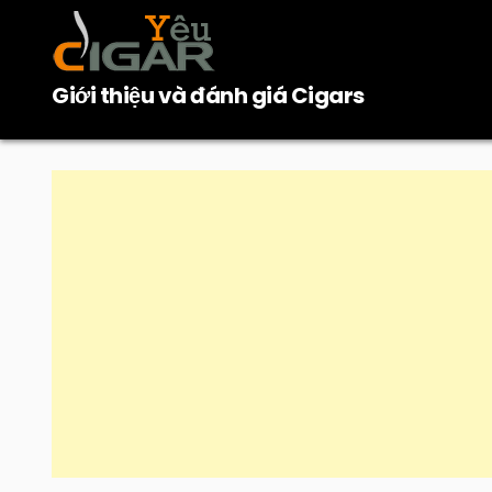
Skip
to
content
Giới thiệu và đánh giá Cigars