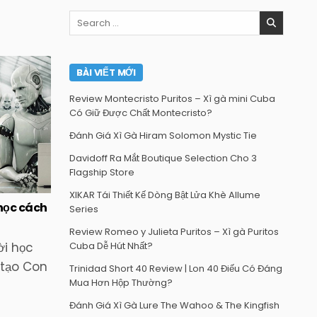
Search
for:
BÀI VIẾT MỚI
Review Montecristo Puritos – Xì gà mini Cuba
Có Giữ Được Chất Montecristo?
Đánh Giá Xì Gà Hiram Solomon Mystic Tie
Davidoff Ra Mắt Boutique Selection Cho 3
Flagship Store
XIKAR Tái Thiết Kế Dòng Bật Lửa Khè Allume
 học cách
Series
Review Romeo y Julieta Puritos – Xì gà Puritos
Cuba Dễ Hút Nhất?
ời học
 tạo Con
Trinidad Short 40 Review | Lon 40 Điếu Có Đáng
Mua Hơn Hộp Thường?
Đánh Giá Xì Gà Lure The Wahoo & The Kingfish