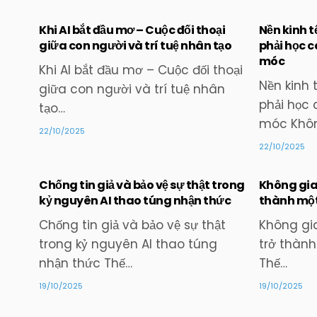
Khi AI bắt đầu mơ – Cuộc đối thoại
Nền kinh t
giữa con người và trí tuệ nhân tạo
phải học 
móc
Posted
Khi AI bắt đầu mơ – Cuộc đối thoại
in
Nền kinh 
giữa con người và trí tuệ nhân
phải học
tạo…
móc Khô
22/10/2025
22/10/2025
Chống tin giả và bảo vệ sự thật trong
Không gian
kỷ nguyên AI thao túng nhận thức
thành một
Posted
Chống tin giả và bảo vệ sự thật
Không gia
in
trong kỷ nguyên AI thao túng
trở thành
nhận thức Thế…
Thế…
19/10/2025
19/10/2025