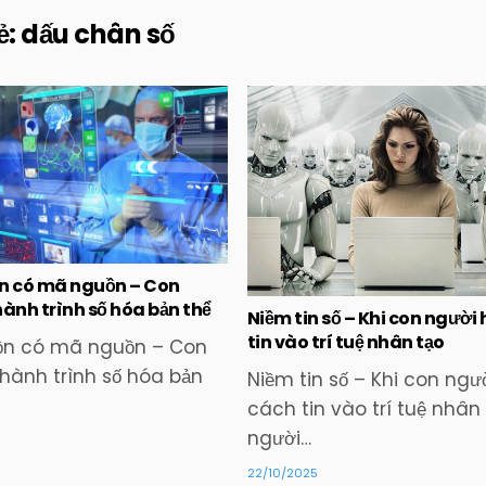
ẻ:
dấu chân số
Posted
Posted
in
in
hồn có mã nguồn – Con
ành trình số hóa bản thể
Niềm tin số – Khi con người
tin vào trí tuệ nhân tạo
hồn có mã nguồn – Con
hành trình số hóa bản
Niềm tin số – Khi con ngư
cách tin vào trí tuệ nhân
người…
22/10/2025