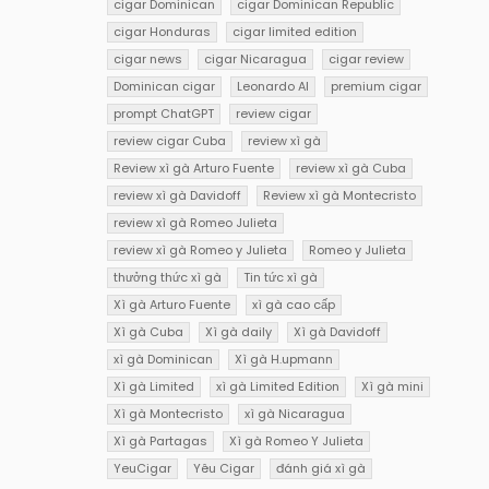
cigar Dominican
cigar Dominican Republic
cigar Honduras
cigar limited edition
cigar news
cigar Nicaragua
cigar review
Dominican cigar
Leonardo AI
premium cigar
prompt ChatGPT
review cigar
review cigar Cuba
review xì gà
Review xì gà Arturo Fuente
review xì gà Cuba
review xì gà Davidoff
Review xì gà Montecristo
review xì gà Romeo Julieta
review xì gà Romeo y Julieta
Romeo y Julieta
thưởng thức xì gà
Tin tức xì gà
Xì gà Arturo Fuente
xì gà cao cấp
Xì gà Cuba
Xì gà daily
Xì gà Davidoff
xì gà Dominican
Xì gà H.upmann
Xì gà Limited
xì gà Limited Edition
Xì gà mini
Xì gà Montecristo
xì gà Nicaragua
Xì gà Partagas
Xì gà Romeo Y Julieta
YeuCigar
Yêu Cigar
đánh giá xì gà