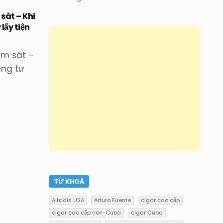
 sát – Khi
lấy tiện
iám sát –
êng tư
TỪ KHOÁ
Altadis USA
Arturo Fuente
cigar cao cấp
cigar cao cấp non-Cuba
cigar Cuba