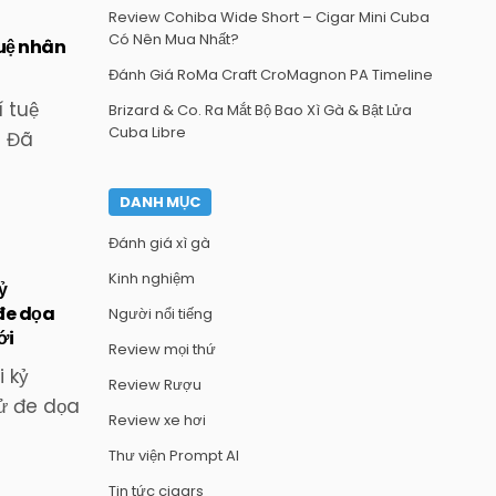
Review Cohiba Wide Short – Cigar Mini Cuba
Có Nên Mua Nhất?
tuệ nhân
Đánh Giá RoMa Craft CroMagnon PA Timeline
í tuệ
Brizard & Co. Ra Mắt Bộ Bao Xì Gà & Bật Lửa
Cuba Libre
t Đã
DANH MỤC
Đánh giá xì gà
Kinh nghiệm
ỷ
đe dọa
Người nổi tiếng
ới
Review mọi thứ
 kỷ
Review Rượu
ử đe dọa
Review xe hơi
Thư viện Prompt AI
Tin tức cigars