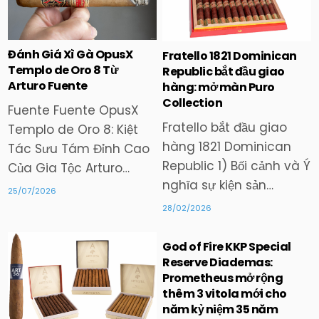
in
in
Đánh Giá Xì Gà OpusX
Fratello 1821 Dominican
Templo de Oro 8 Từ
Republic bắt đầu giao
Arturo Fuente
hàng: mở màn Puro
Collection
Fuente Fuente OpusX
Fratello bắt đầu giao
Templo de Oro 8: Kiệt
hàng 1821 Dominican
Tác Sưu Tám Đỉnh Cao
Republic 1) Bối cảnh và Ý
Của Gia Tộc Arturo…
nghĩa sự kiện sản…
25/07/2026
28/02/2026
God of Fire KKP Special
Reserve Diademas:
Prometheus mở rộng
Posted
Posted
in
in
thêm 3 vitola mới cho
năm kỷ niệm 35 năm