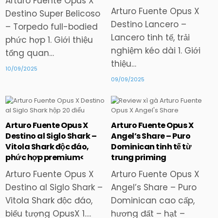
Arturo Fuente Opus X
Arturo Fuente Opus X
Destino Super Belicoso
Destino Lancero –
– Torpedo full-bodied
Lancero tinh tế, trải
phức hợp 1. Giới thiệu
nghiệm kéo dài 1. Giới
tổng quan…
thiệu…
10/09/2025
09/09/2025
Arturo Fuente Opus X
Arturo Fuente Opus X
Posted
Posted
Destino al Siglo Shark –
Angel’s Share – Puro
in
in
Vitola Shark độc đáo,
Dominican tinh tế từ
phức hợp premium<
trung priming
Arturo Fuente Opus X
Arturo Fuente Opus X
Destino al Siglo Shark –
Angel’s Share – Puro
Vitola Shark độc đáo,
Dominican cao cấp,
biểu tượng OpusX 1….
hương đất – hạt –