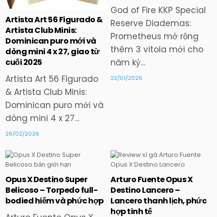
God of Fire KKP Special
Artista Art 56 Figurado &
Reserve Diademas:
Artista Club Minis:
Prometheus mở rộng
Dominican puro mới và
thêm 3 vitola mới cho
dòng mini 4 x 27, giao từ
cuối 2025
năm kỷ…
Artista Art 56 Figurado
22/01/2026
& Artista Club Minis:
Dominican puro mới và
dòng mini 4 x 27…
26/02/2026
Opus X Destino Super
Arturo Fuente Opus X
Posted
Posted
Belicoso – Torpedo full-
Destino Lancero –
in
in
bodied hiếm và phức hợp
Lancero thanh lịch, phức
hợp tinh tế