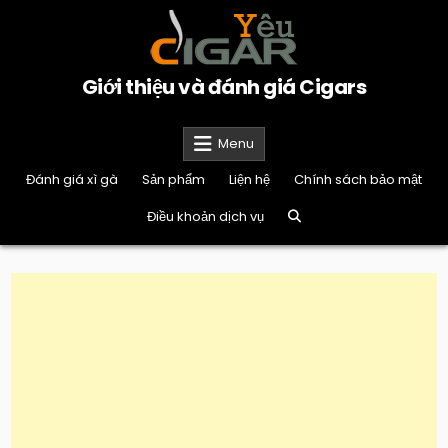
Skip
to
content
Giới thiệu và đánh giá Cigars
Menu
Đánh giá xì gà
Sản phẩm
Liện hệ
Chính sách bảo mật
Điều khoản dịch vụ