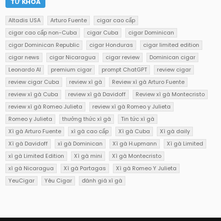
TỪ KHOÁ
Altadis USA
Arturo Fuente
cigar cao cấp
cigar cao cấp non-Cuba
cigar Cuba
cigar Dominican
cigar Dominican Republic
cigar Honduras
cigar limited edition
cigar news
cigar Nicaragua
cigar review
Dominican cigar
Leonardo AI
premium cigar
prompt ChatGPT
review cigar
review cigar Cuba
review xì gà
Review xì gà Arturo Fuente
review xì gà Cuba
review xì gà Davidoff
Review xì gà Montecristo
review xì gà Romeo Julieta
review xì gà Romeo y Julieta
Romeo y Julieta
thưởng thức xì gà
Tin tức xì gà
Xì gà Arturo Fuente
xì gà cao cấp
Xì gà Cuba
Xì gà daily
Xì gà Davidoff
xì gà Dominican
Xì gà H.upmann
Xì gà Limited
xì gà Limited Edition
Xì gà mini
Xì gà Montecristo
xì gà Nicaragua
Xì gà Partagas
Xì gà Romeo Y Julieta
YeuCigar
Yêu Cigar
đánh giá xì gà