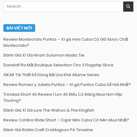
Search
for:
BÀI VIẾT MỚI
Review Montecristo Puritos – Xì gà mini Cuba Có Giữ Được Chất
Montecristo?
Đánh Giá Xì Gà Hiram Solomon Mystic Tie
Davidoff Ra Mắt Boutique Selection Cho 3 Flagship Store
XIKAR Tái Thiết Kế Dòng Bật Lửa Khè Allume Series
Review Romeo y Julieta Puritos – Xì gà Puritos Cuba Dễ Hút Nhất?
Trinidad Short 40 Review | Lon 40 Điếu Có Đáng Mua Hơn Hộp
Thường?
Đánh Giá Xì Gà Lure The Wahoo & The Kingfish
Review Cohiba Wide Short – Cigar Mini Cuba Có Nên Mua Nhất?
Đánh Giá RoMa Craft CroMagnon PA Timeline